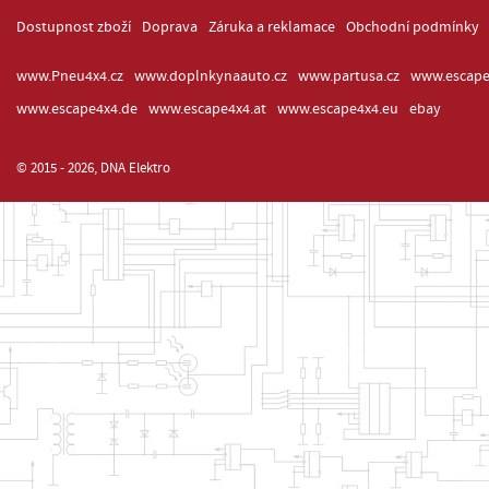
Dostupnost zboží
Doprava
Záruka a reklamace
Obchodní podmínky
www.Pneu4x4.cz
www.doplnkynaauto.cz
www.partusa.cz
www.escape
www.escape4x4.de
www.escape4x4.at
www.escape4x4.eu
ebay
© 2015 - 2026, DNA Elektro