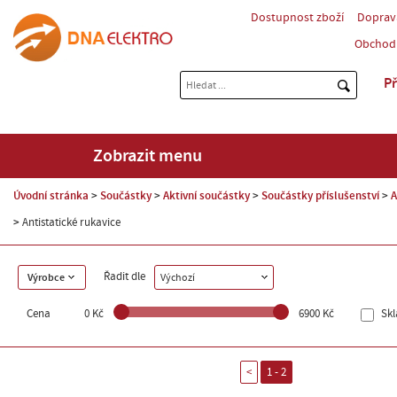
Dostupnost zboží
Doprav
Obchod
Př
Zobrazit menu
Úvodní stránka
Součástky
Aktivní součástky
Součástky příslušenství
A
Antistatické rukavice
Řadit dle
Výrobce
Výchozí
Cena
0 Kč
6900 Kč
Sk
<
1 - 2