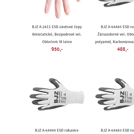
BJZ A-2811 ESD závěsné čepy
BJZ A-64485 ESD ru
Antistatické, Bezpudrové vel.
Žáruvzdorné vel. Oble
Oblečení: M latex
polyamid, Karbonizova
950,-
488,-
BJZ A-64490 ESD rukavice
BJZ A-64483 ESD ru