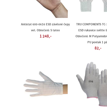
Antistat 600-0616 ESD závěsné čepy
TRU COMPONENTS TC-
vel. Oblečení: S latex
ESD rukavice světle š
1 248,-
Oblečení: M Polyamido
PU povlak 1 p
82,-