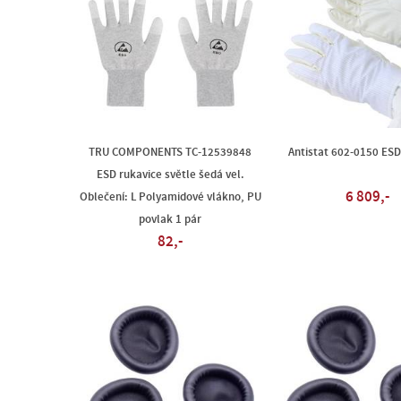
TRU COMPONENTS TC-12539848
Antistat 602-0150 ESD
ESD rukavice světle šedá vel.
6 809,-
Oblečení: L Polyamidové vlákno, PU
povlak 1 pár
82,-