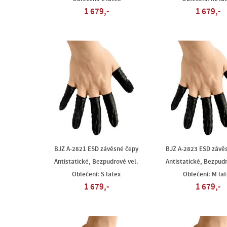
1 679,-
1 679,-
BJZ A-2821 ESD závěsné čepy
BJZ A-2823 ESD závě
Antistatické, Bezpudrové vel.
Antistatické, Bezpudr
Oblečení: S latex
Oblečení: M lat
1 679,-
1 679,-