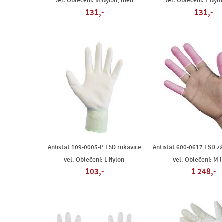
vel. Oblečení: M Nylon, měď
vel. Oblečení: L Nyl
131,-
131,-
Antistat 109-0005-P ESD rukavice
Antistat 600-0617 ESD z
vel. Oblečení: L Nylon
vel. Oblečení: M 
103,-
1 248,-