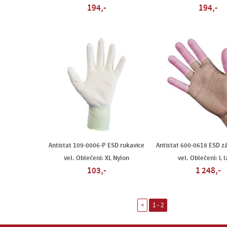
194,-
194,-
Antistat 109-0006-P ESD rukavice
Antistat 600-0618 ESD z
vel. Oblečení: XL Nylon
vel. Oblečení: L l
103,-
1 248,-
<
1 - 2