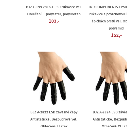
BJZ C-199 2816-L ESD rukavice vel.
TRU COMPONENTS EPAHA
Oblečení: L polyester, polyuretan
rukavice s povrchovou 
103,-
špičkách prstů vel. Ob
polyamid
152,-
BJZ A-2822 ESD závěsné čepy
BJZ A-2824 ESD závě
Antistatické, Bezpudrové vel.
Antistatické, Bezpudr
Oblečení: L latex
Oblečení: XL la