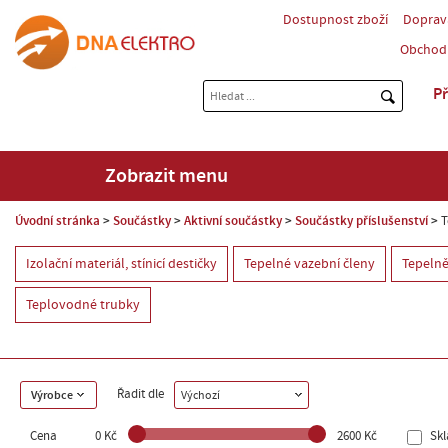
Dostupnost zboží
Doprav
Obchod
Př
Zobrazit menu
Úvodní stránka
Součástky
Aktivní součástky
Součástky příslušenství
T
Izolační materiál, stínicí destičky
Tepelné vazební členy
Tepelně
Teplovodné trubky
Řadit dle
Výrobce
Výchozí
Cena
0 Kč
2600 Kč
Sk