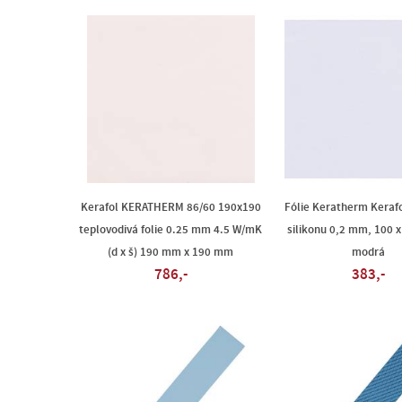
Kerafol KERATHERM 86/60 190x190
Fólie Keratherm Keraf
teplovodivá folie 0.25 mm 4.5 W/mK
silikonu 0,2 mm, 100 
(d x š) 190 mm x 190 mm
modrá
786,-
383,-