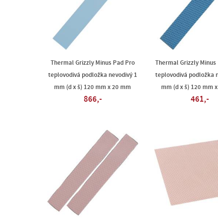
Thermal Grizzly Minus Pad Pro
Thermal Grizzly Minus
teplovodivá podložka nevodivý 1
teplovodivá podložka 
mm (d x š) 120 mm x 20 mm
mm (d x š) 120 mm 
866,-
461,-