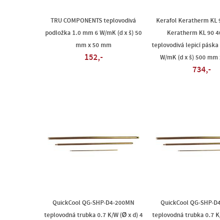
TRU COMPONENTS teplovodivá
Kerafol Keratherm KL 
podložka 1.0 mm 6 W/mK (d x š) 50
Keratherm KL 90 
mm x 50 mm
teplovodivá lepicí páska
152,-
W/mK (d x š) 500 mm
734,-
QuickCool QG-SHP-D4-200MN
QuickCool QG-SHP-D
teplovodná trubka 0.7 K/W (Ø x d) 4
teplovodná trubka 0.7 K/