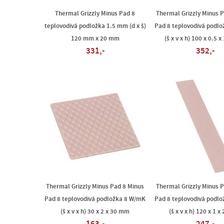
Thermal Grizzly Minus Pad 8
Thermal Grizzly Minus 
teplovodivá podložka 1.5 mm (d x š)
Pad 8 teplovodivá podl
120 mm x 20 mm
(š x v x h) 100 x 0.5
331,-
352,-
Thermal Grizzly Minus Pad 8 Minus
Thermal Grizzly Minus 
Pad 8 teplovodivá podložka 8 W/mK
Pad 8 teplovodivá podl
(š x v x h) 30 x 2 x 30 mm
(š x v x h) 120 x 1 