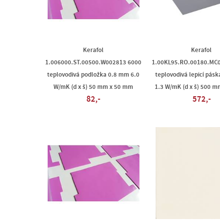
Kerafol
Kerafol
1.006000.ST.00500.W002813 6000
1.00KL95.RO.00180.MC0
teplovodivá podložka 0.8 mm 6.0
teplovodivá lepicí pás
W/mK (d x š) 50 mm x 50 mm
1.3 W/mK (d x š) 500 
82,-
572,-