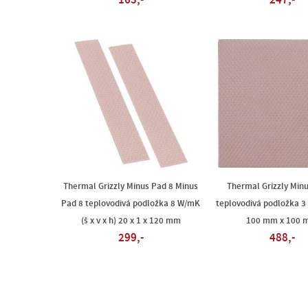
163,-
247,-
Thermal Grizzly Minus Pad 8 Minus
Thermal Grizzly Min
Pad 8 teplovodivá podložka 8 W/mK
teplovodivá podložka 3 
(š x v x h) 20 x 1 x 120 mm
100 mm x 100
299,-
488,-