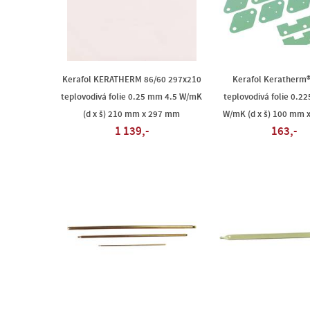
Kerafol KERATHERM 86/60 297x210
Kerafol Keratherm®
teplovodivá folie 0.25 mm 4.5 W/mK
teplovodivá folie 0.2
(d x š) 210 mm x 297 mm
W/mK (d x š) 100 mm 
1 139,-
163,-