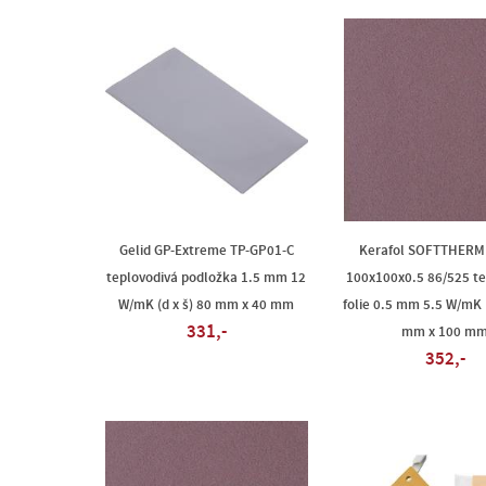
Gelid GP-Extreme TP-GP01-C
Kerafol SOFTTHERM
teplovodivá podložka 1.5 mm 12
100x100x0.5 86/525 te
W/mK (d x š) 80 mm x 40 mm
folie 0.5 mm 5.5 W/mK (
331,-
mm x 100 m
352,-