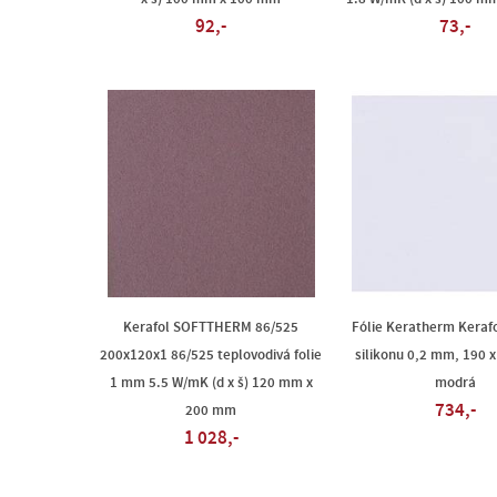
92,-
73,-
Kerafol SOFTTHERM 86/525
Fólie Keratherm Keraf
200x120x1 86/525 teplovodivá folie
silikonu 0,2 mm, 190 
1 mm 5.5 W/mK (d x š) 120 mm x
modrá
734,-
200 mm
1 028,-