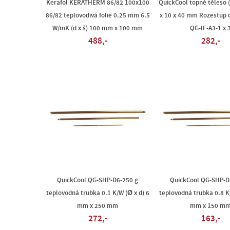
Kerafol KERATHERM 86/82 100x100
QuickCool topné těleso (d
86/82 teplovodivá folie 0.25 mm 6.5
x 10 x 40 mm Rozestup 
W/mK (d x š) 100 mm x 100 mm
QG-IF-A3-1 x 
488,-
282,-
QuickCool QG-SHP-D6-250 g
QuickCool QG-SHP-
teplovodná trubka 0.1 K/W (Ø x d) 6
teplovodná trubka 0.8 K/
mm x 250 mm
mm x 150 m
272,-
163,-