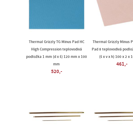
Thermal Grizzly TG Minus Pad HC
Thermal Grizzly Minus 
High Compression teplovodivá
Pad 8 teplovodivá podl
podložka 1 mm (d x š) 120 mm x 100
(š x v x h) 100 x 2 x
461,-
mm
520,-