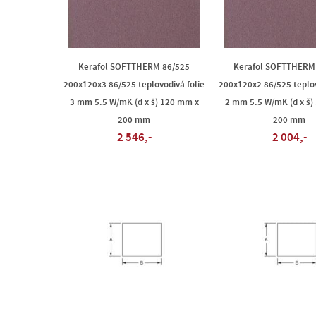
Kerafol SOFTTHERM 86/525
Kerafol SOFTTHERM
200x120x3 86/525 teplovodivá folie
200x120x2 86/525 teplov
3 mm 5.5 W/mK (d x š) 120 mm x
2 mm 5.5 W/mK (d x š)
200 mm
200 mm
2 546,-
2 004,-