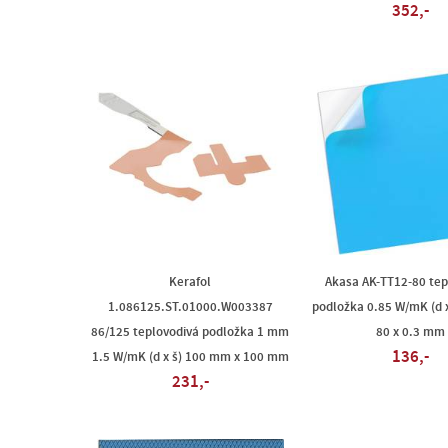
352,-
Kerafol
Akasa AK-TT12-80 tep
1.086125.ST.01000.W003387
podložka 0.85 W/mK (d x 
86/125 teplovodivá podložka 1 mm
80 x 0.3 mm
136,-
1.5 W/mK (d x š) 100 mm x 100 mm
231,-