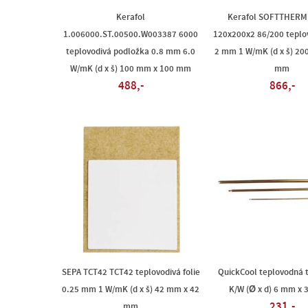
Kerafol
Kerafol SOFTTHERM
1.006000.ST.00500.W003387 6000
120x200x2 86/200 teplov
teplovodivá podložka 0.8 mm 6.0
2 mm 1 W/mK (d x š) 20
W/mK (d x š) 100 mm x 100 mm
mm
488,-
866,-
SEPA TCT42 TCT42 teplovodivá folie
QuickCool teplovodná 
0.25 mm 1 W/mK (d x š) 42 mm x 42
K/W (Ø x d) 6 mm x
231,-
mm