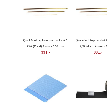
QuickCool teplovodná trubka 0.2
QuickCool teplovodná 
K/W (Ø x d) 6 mm x 200 mm
K/W (Ø x d) 6 mm x
331,-
331,-