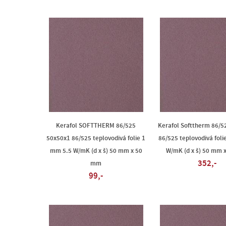
Kerafol SOFTTHERM 86/525
Kerafol Softtherm 86/5
50x50x1 86/525 teplovodivá folie 1
86/525 teplovodivá foli
mm 5.5 W/mK (d x š) 50 mm x 50
W/mK (d x š) 50 mm 
352,-
mm
99,-