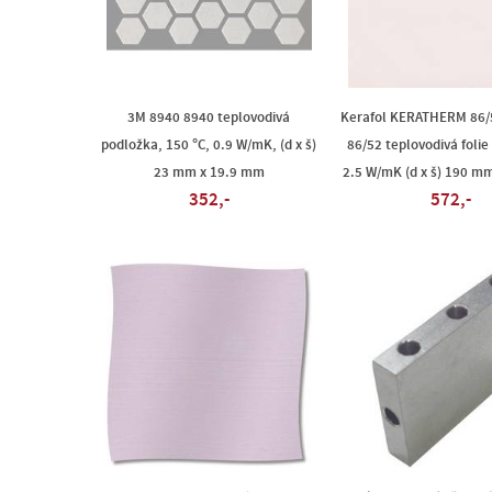
3M 8940 8940 teplovodivá
Kerafol KERATHERM 86/
podložka, 150 °C, 0.9 W/mK, (d x š)
86/52 teplovodivá foli
23 mm x 19.9 mm
2.5 W/mK (d x š) 190 m
352,-
572,-