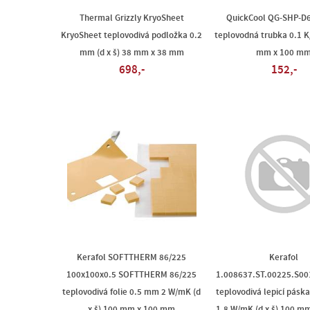
Thermal Grizzly KryoSheet
QuickCool QG-SHP-D
KryoSheet teplovodivá podložka 0.2
teplovodná trubka 0.1 K/
mm (d x š) 38 mm x 38 mm
mm x 100 m
698,-
152,-
Kerafol SOFTTHERM 86/225
Kerafol
100x100x0.5 SOFTTHERM 86/225
1.008637.ST.00225.S00
teplovodivá folie 0.5 mm 2 W/mK (d
teplovodivá lepicí pás
x š) 100 mm x 100 mm
1.8 W/mK (d x š) 100 m