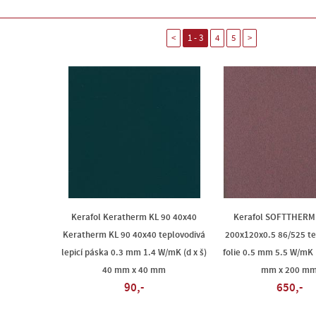
<
1 - 3
4
5
>
Kerafol Keratherm KL 90 40x40
Kerafol SOFTTHERM
Keratherm KL 90 40x40 teplovodivá
200x120x0.5 86/525 te
lepicí páska 0.3 mm 1.4 W/mK (d x š)
folie 0.5 mm 5.5 W/mK (
40 mm x 40 mm
mm x 200 m
90,-
650,-