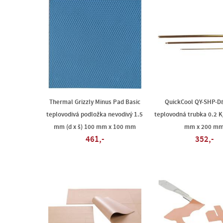
Thermal Grizzly Minus Pad Basic
QuickCool QY-SHP-D
teplovodivá podložka nevodivý 1.5
teplovodná trubka 0.2 K/
mm (d x š) 100 mm x 100 mm
mm x 200 m
461,-
352,-