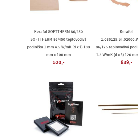
Kerafol SOFTTHERM 86/450
Kerafol
SOFTTHERM 86/450 teplovodivá
1.086125.ST.02000.
podložka 1 mm 4.5 W/mK (d x š) 100
86/125 teplovodivá pod
mm x 100 mm
1.5 W/mK (d x š) 120 m
520,-
839,-