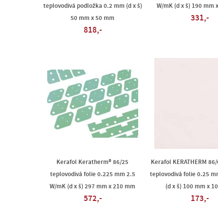
teplovodivá podložka 0.2 mm (d x š)
W/mK (d x š) 190 mm 
331,-
50 mm x 50 mm
818,-
Kerafol Keratherm® 86/25
Kerafol KERATHERM 86/
teplovodivá folie 0.225 mm 2.5
teplovodivá folie 0.25 
W/mK (d x š) 297 mm x 210 mm
(d x š) 100 mm x 
572,-
173,-