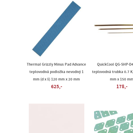
Thermal Grizzly Minus Pad Advance
QuickCool QG-SHP-D
teplovodivá podložka nevodivý 1
teplovodná trubka 0.7 K/
mm (d x š) 120 mm x 20 mm
mm x 150 m
625,-
178,-