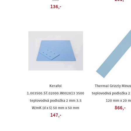
136,-
Kerafol
Thermal Grizzly Minu
1.003500.ST.02000.W002813 3500
teplovodivá podložka 2 
teplovodivá podložka 2 mm 3.5
120 mm x 20 
866,-
W/mK (d x š) 50 mm x 50 mm
147,-