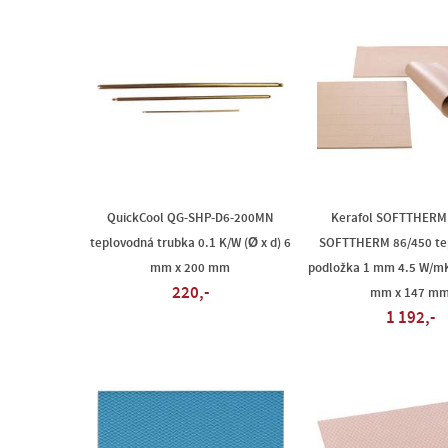
QuickCool QG-SHP-D6-200MN
Kerafol SOFTTHERM
teplovodná trubka 0.1 K/W (Ø x d) 6
SOFTTHERM 86/450 te
mm x 200 mm
podložka 1 mm 4.5 W/mK 
220,-
mm x 147 m
1 192,-