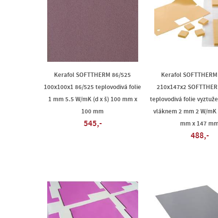
Kerafol SOFTTHERM 86/525
Kerafol SOFTTHERM
100x100x1 86/525 teplovodivá folie
210x147x2 SOFTTHER
1 mm 5.5 W/mK (d x š) 100 mm x
teplovodivá folie vyztu
100 mm
vláknem 2 mm 2 W/mK (
545,-
mm x 147 m
488,-