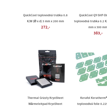
QuickCool teplovodná trubka 0.8
QuickCool QY-SHP-D
K/W (Ø x d) 3 mm x 200 mm
teplovodná trubka 0.2 K/
272,-
mm x 300 m
383,-
Thermal Grizzly KryoSheet
Kerafol Keratherm®
Wärmeleitpad KryoSheet
teplovodivá folie 0.2