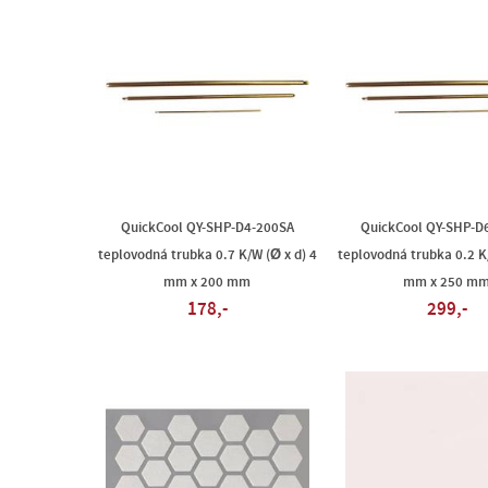
QuickCool QY-SHP-D4-200SA
QuickCool QY-SHP-D
teplovodná trubka 0.7 K/W (Ø x d) 4
teplovodná trubka 0.2 K/
mm x 200 mm
mm x 250 m
178,-
299,-