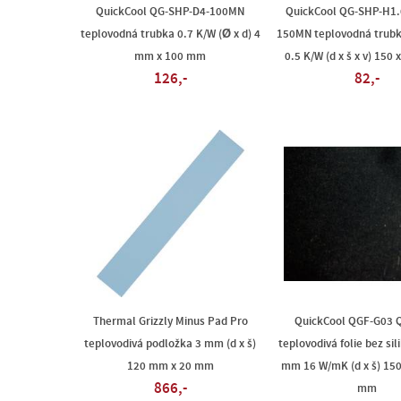
QuickCool QG-SHP-D4-100MN
QuickCool QG-SHP-H1.
teplovodná trubka 0.7 K/W (Ø x d) 4
150MN teplovodná trubk
mm x 100 mm
0.5 K/W (d x š x v) 150 
126,-
82,-
Thermal Grizzly Minus Pad Pro
QuickCool QGF-G03 
teplovodivá podložka 3 mm (d x š)
teplovodivá folie bez si
120 mm x 20 mm
mm 16 W/mK (d x š) 15
866,-
mm