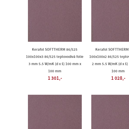
Kerafol SOFTTHERM 86/525
Kerafol SOFTTHERM
100x100x3 86/525 teplovodivá folie
100x100x2 86/525 teplov
3 mm 5.5 W/mK (d x š) 100 mm x
2 mm 5.5 W/mK (d x š)
100 mm
100 mm
1 301,-
1 028,-