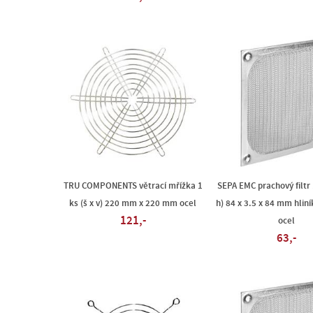
TRU COMPONENTS větrací mřížka 1
SEPA EMC prachový filtr 1
ks (š x v) 220 mm x 220 mm ocel
h) 84 x 3.5 x 84 mm hlin
121,-
ocel
63,-