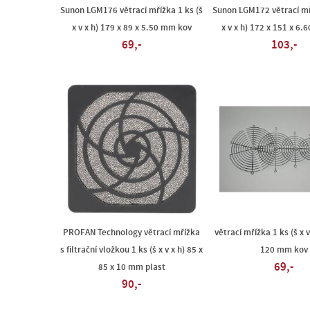
Sunon LGM176 větrací mřížka 1 ks (š
Sunon LGM172 větrací mř
x v x h) 179 x 89 x 5.50 mm kov
x v x h) 172 x 151 x 6
69,-
103,-
PROFAN Technology větrací mřížka
větrací mřížka 1 ks (š x
s filtrační vložkou 1 ks (š x v x h) 85 x
120 mm kov
69,-
85 x 10 mm plast
90,-