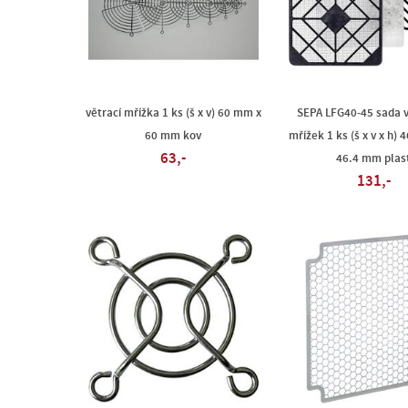
větrací mřížka 1 ks (š x v) 60 mm x
SEPA LFG40-45 sada v
60 mm kov
mřížek 1 ks (š x v x h) 4
63,-
46.4 mm plas
131,-