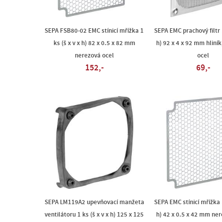
SEPA FSB80-02 EMC stínicí mřížka 1
SEPA EMC prachový filtr 1
ks (š x v x h) 82 x 0.5 x 82 mm
h) 92 x 4 x 92 mm hliní
nerezová ocel
ocel
152,-
69,-
SEPA LM119A2 upevňovací manžeta
SEPA EMC stínicí mřížka 1
ventilátoru 1 ks (š x v x h) 125 x 125
h) 42 x 0.5 x 42 mm ner