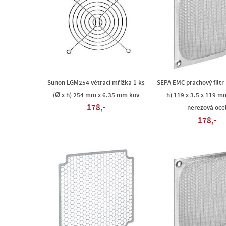
Sunon LGM254 větrací mřížka 1 ks
SEPA EMC prachový filtr 1
(Ø x h) 254 mm x 6.35 mm kov
h) 119 x 3.5 x 119 mm
178,-
nerezová oce
178,-