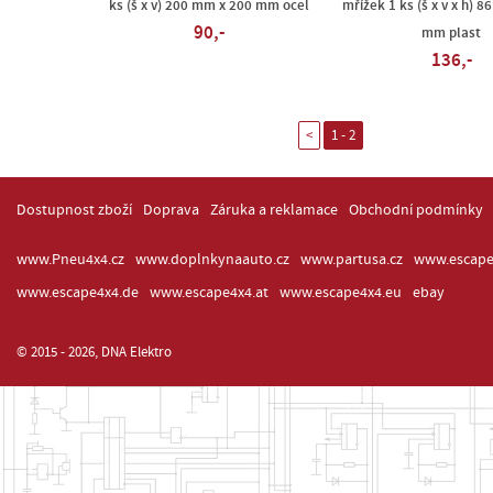
ks (š x v) 200 mm x 200 mm ocel
mřížek 1 ks (š x v x h) 86
90,-
mm plast
136,-
<
1 - 2
Dostupnost zboží
Doprava
Záruka a reklamace
Obchodní podmínky
www.Pneu4x4.cz
www.doplnkynaauto.cz
www.partusa.cz
www.escape
www.escape4x4.de
www.escape4x4.at
www.escape4x4.eu
ebay
© 2015 - 2026, DNA Elektro