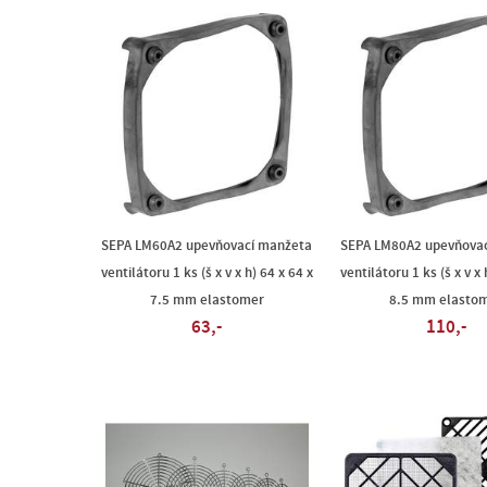
SEPA LM60A2 upevňovací manžeta
SEPA LM80A2 upevňova
ventilátoru 1 ks (š x v x h) 64 x 64 x
ventilátoru 1 ks (š x v x 
7.5 mm elastomer
8.5 mm elasto
63,-
110,-