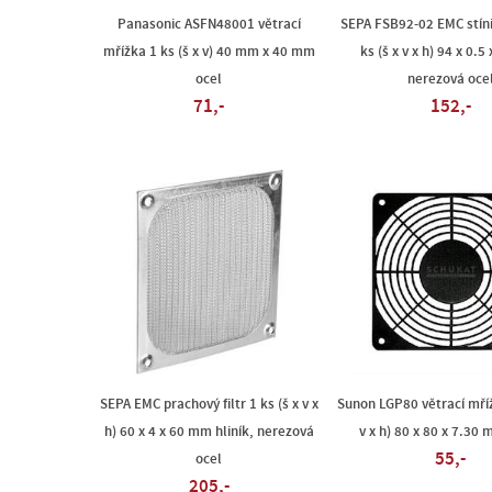
Panasonic ASFN48001 větrací
SEPA FSB92-02 EMC stíni
mřížka 1 ks (š x v) 40 mm x 40 mm
ks (š x v x h) 94 x 0.
ocel
nerezová oce
71,-
152,-
SEPA EMC prachový filtr 1 ks (š x v x
Sunon LGP80 větrací mříž
h) 60 x 4 x 60 mm hliník, nerezová
v x h) 80 x 80 x 7.30
55,-
ocel
205,-