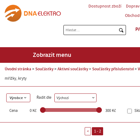
Dostupnost zboží
Doprav
Obchod
Př
Zobrazit menu
Úvodní stránka
Součástky
Aktivní součástky
Součástky příslušenství
V
mřížky, kryty
Řadit dle
Výrobce
Výchozí
Cena
0 Kč
300 Kč
Sk
<
1 - 2