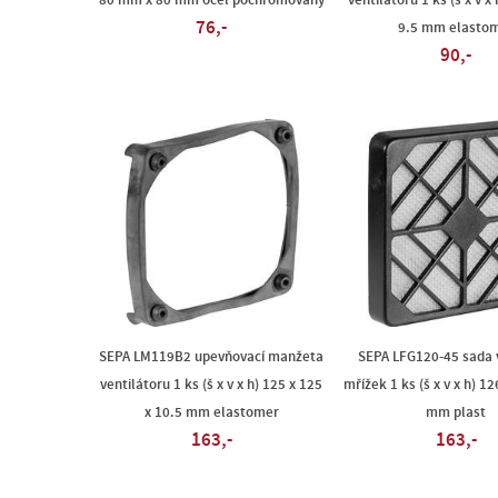
80 mm x 80 mm ocel pochromovaný
ventilátoru 1 ks (š x v x 
76,-
9.5 mm elasto
90,-
SEPA LM119B2 upevňovací manžeta
SEPA LFG120-45 sada 
ventilátoru 1 ks (š x v x h) 125 x 125
mřížek 1 ks (š x v x h) 12
x 10.5 mm elastomer
mm plast
163,-
163,-