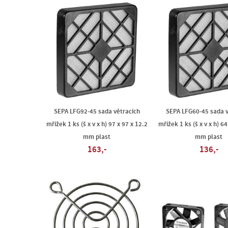
SEPA LFG92-45 sada větracích
SEPA LFG60-45 sada v
mřížek 1 ks (š x v x h) 97 x 97 x 12.2
mřížek 1 ks (š x v x h) 64
mm plast
mm plast
163,-
136,-