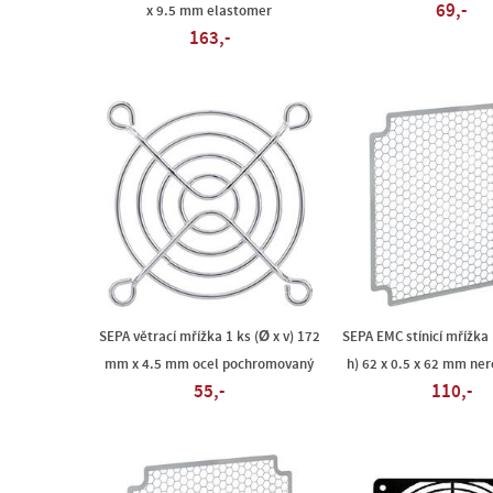
69,-
x 9.5 mm elastomer
163,-
SEPA větrací mřížka 1 ks (Ø x v) 172
SEPA EMC stínicí mřížka 1
mm x 4.5 mm ocel pochromovaný
h) 62 x 0.5 x 62 mm ner
55,-
110,-