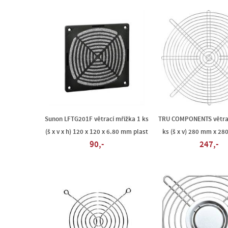
Sunon LFTG201F větrací mřížka 1 ks
TRU COMPONENTS větrac
(š x v x h) 120 x 120 x 6.80 mm plast
ks (š x v) 280 mm x 2
90,-
247,-