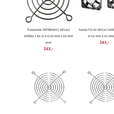
Panasonic ASFN68001 větrací
Sunon FG-09 větrací mříž
mřížka 1 ks (š x v) 60 mm x 60 mm
v) 92 mm x 92 mm
163,-
ocel
163,-