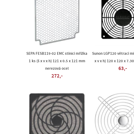
SEPA FESB119-02 EMC stínicí mřížka
Sunon LGP120 větrací mří
1 ks (š x v x h) 121 x 0.5 x 121 mm
x v x h) 120 x 120 x 7.
63,-
nerezová ocel
272,-