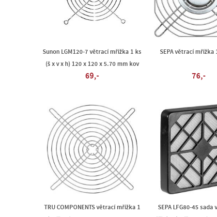
Sunon LGM120-7 větrací mřížka 1 ks
SEPA větrací mřížka 
(š x v x h) 120 x 120 x 5.70 mm kov
69,-
76,-
TRU COMPONENTS větrací mřížka 1
SEPA LFG80-45 sada v