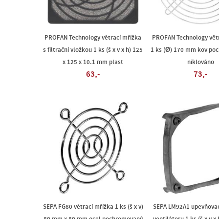
PROFAN Technology větrací mřížka
PROFAN Technology větr
s filtrační vložkou 1 ks (š x v x h) 125
1 ks (Ø) 170 mm kov po
x 125 x 10.1 mm plast
niklováno
63,-
73,-
SEPA FG80 větrací mřížka 1 ks (š x v)
SEPA LM92A1 upevňova