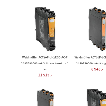
Weidmüller ACT20P-UI-2RCO-AC-P
Weidmüller ACT20P-2CI
2495690000 měřicí transformátor 1
2489730000 měnič sig
6 946,-
ks
11 513,-