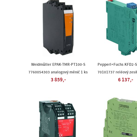
Weidmüller EPAK-TMR-PT100-S
Pepperl+Fuchs KFD2-
7760054303 analogový měnič 1 ks
70101737 reléový zesi
3 859,-
6 137,-