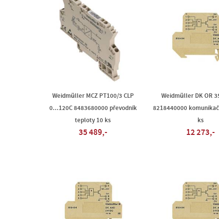
Weidmüller MCZ PT100/3 CLP
Weidmüller DK OR 3
0...120C 8483680000 převodník
8218440000 komunikač
teploty 10 ks
ks
35 489,-
12 273,-