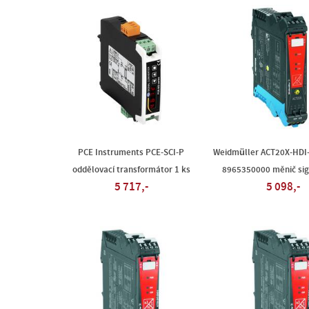
PCE Instruments PCE-SCI-P
Weidmüller ACT20X-HDI
oddělovací transformátor 1 ks
8965350000 měnič sig
5 717,-
5 098,-