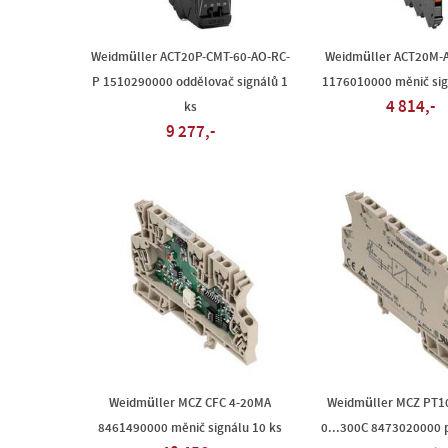
Weidmüller ACT20P-CMT-60-AO-RC-
Weidmüller ACT20M-A
P 1510290000 oddělovač signálů 1
1176010000 měnič sig
4 814,-
ks
9 277,-
Weidmüller MCZ CFC 4-20MA
Weidmüller MCZ PT1
8461490000 měnič signálu 10 ks
0...300C 8473020000 