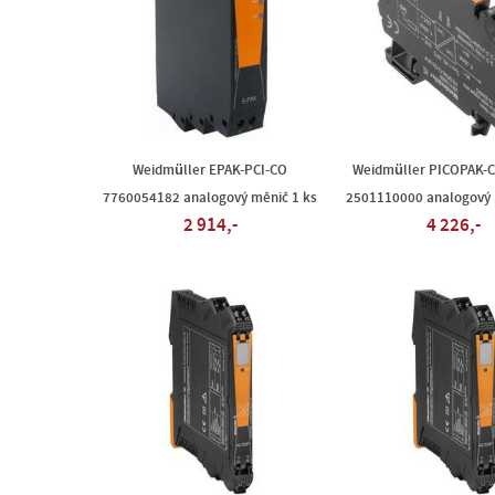
Weidmüller EPAK-PCI-CO
Weidmüller PICOPAK-C
7760054182 analogový měnič 1 ks
2501110000 analogový 
2 914,-
4 226,-