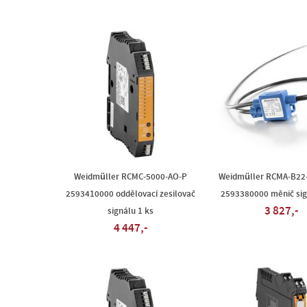
Weidmüller RCMC-5000-AO-P
Weidmüller RCMA-B22
2593410000 oddělovací zesilovač
2593380000 měnič sig
3 827,-
signálu 1 ks
4 447,-