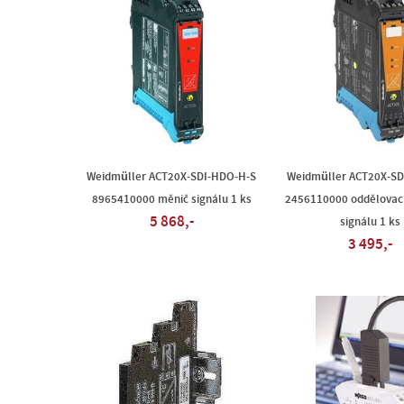
Weidmüller ACT20X-SDI-HDO-H-S
Weidmüller ACT20X-SD
8965410000 měnič signálu 1 ks
2456110000 oddělovací
5 868,-
signálu 1 ks
3 495,-