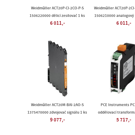
Weidmüller ACT20P-CI-2CO-P-S
Weidmüller ACT20P-2CI
1506220000 dělicí zesilovač 1 ks
1506210000 analogový 
6 011,-
6 011,-
Weidmüller ACT20M-BAI-2AO-S
PCE Instruments PC
1375470000 zdvojovač signálu 1 ks
oddělovací transform
9 077,-
5 717,-