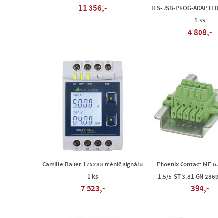
11 356,-
IFS-USB-PROG-ADAPTER
1 ks
4 808,-
Camille Bauer 175283 měnič signálu
Phoenix Contact ME 6
1 ks
1.5/5-ST-3.81 GN 286
7 523,-
394,-