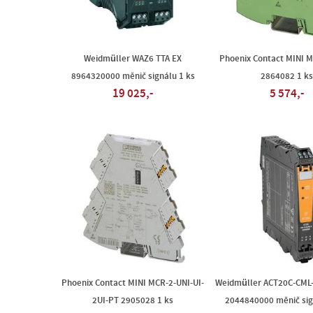
Weidmüller WAZ6 TTA EX
Phoenix Contact MINI M
8964320000 měnič signálu 1 ks
2864082 1 ks
19 025,-
5 574,-
Phoenix Contact MINI MCR-2-UNI-UI-
Weidmüller ACT20C-CML
2UI-PT 2905028 1 ks
2044840000 měnič sig