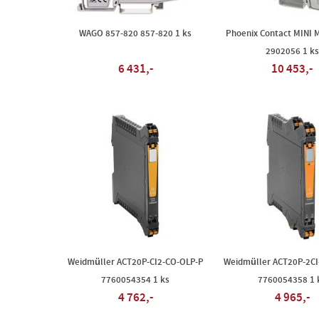
WAGO 857-820 857-820 1 ks
Phoenix Contact MINI 
2902056 1 ks
6 431,-
10 453,-
Weidmüller ACT20P-CI2-CO-OLP-P
Weidmüller ACT20P-2CI
7760054354 1 ks
7760054358 1 
4 762,-
4 965,-