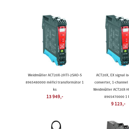
Weidmüller ACT20X-2HTI-2SAO-S
ACT20X, EX signal is
8965480000 měřicí transformátor 1
converter, 1-channel 
ks
Weidmüller ACT20X-H
13 949,-
8965470000 1 
9 123,-