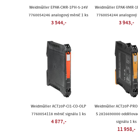
Weidmüller EPAK-CMR-1PH-5-24V
Weidmüller EPAK-VMR-1
7760054246 analogový měnič 1 ks
7760054244 analogový 
3 544,-
3 943,-
Weidmüller ACT20P-CI1-CO-OLP
Weidmüller ACT20P-PRO 
7760054118 měnič signálu 1 ks
S 2816690000 oddělovac
4 877,-
signálu 1 ks
11 958,-