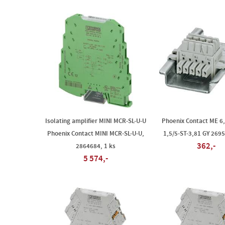
Isolating amplifier MINI MCR-SL-U-U
Phoenix Contact ME 6
Phoenix Contact MINI MCR-SL-U-U,
1,5/5-ST-3,81 GY 269
362,-
2864684, 1 ks
5 574,-