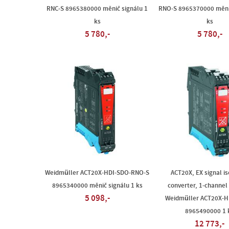
RNC-S 8965380000 měnič signálu 1
RNO-S 8965370000 měnič
ks
ks
5 780,-
5 780,-
Weidmüller ACT20X-HDI-SDO-RNO-S
ACT20X, EX signal is
8965340000 měnič signálu 1 ks
converter, 1-channel 
5 098,-
Weidmüller ACT20X-H
8965490000 1 
12 773,-