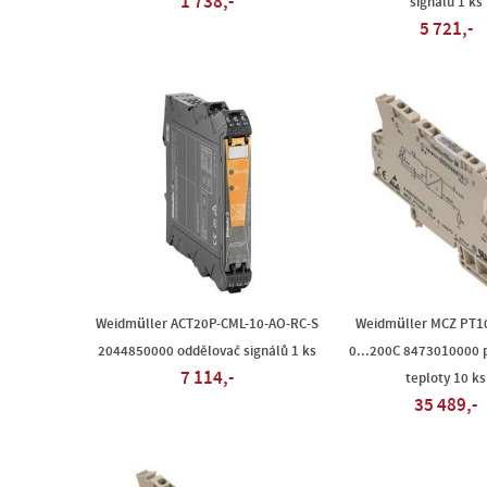
1 738,-
signálu 1 ks
5 721,-
Weidmüller ACT20P-CML-10-AO-RC-S
Weidmüller MCZ PT1
2044850000 oddělovač signálů 1 ks
0...200C 8473010000 
7 114,-
teploty 10 ks
35 489,-