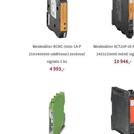
Weidmüller RCMC-5000-1A-P
Weidmüller ACT20P-UI-
2593400000 oddělovací zesilovač
1453210000 měnič sig
10 946,-
signálu 1 ks
4 993,-