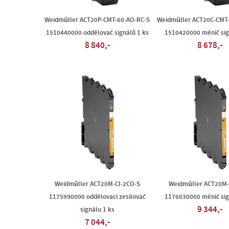
Weidmüller ACT20P-CMT-60-AO-RC-S
Weidmüller ACT20C-CMT
1510440000 oddělovač signálů 1 ks
1510420000 měnič sig
8 840,-
8 678,-
Weidmüller ACT20M-CI-2CO-S
Weidmüller ACT20M-
1175990000 oddělovací zesilovač
1176030000 měnič sig
9 344,-
signálu 1 ks
7 044,-