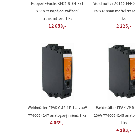
Pepperl+Fuchs KFD2-STC4-Ex1
Weidmüller ACT20-FEED-
283672 napájecí zařízení
1282490000 měřicí tran
transmitteru 1 ks
ks
12 683,-
2 225,-
Weidmüller EPAK-CMR-1PH-5-230V
Weidmüller EPAK-VMR
7760054247 analogový měnič 1 ks
230V 7760054245 analo
4 069,-
1 ks
4 293,-