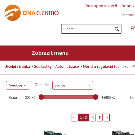
Dostupnost zboží
Doprav
Obchod
Př
Zobrazit menu
Úvodní stránka
Součástky
Automatizace
Měřící a regulační technika
M
Řadit dle
Výrobce
Výchozí
Cena
300 Kč
56500 Kč
Sk
<
1 - 3
4
5
>