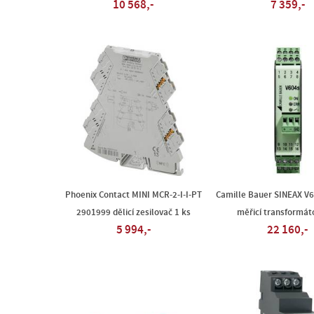
10 568,-
7 359,-
Phoenix Contact MINI MCR-2-I-I-PT
Camille Bauer SINEAX V
2901999 dělicí zesilovač 1 ks
měřicí transformáto
5 994,-
22 160,-