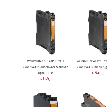
Weidmüller ACT20P-CI-2CO
Weidmüller ACT20P-2
7760054115 oddělovací zesilovač
7760054117 měnič sig
6 946,-
signálu 1 ks
6 169,-