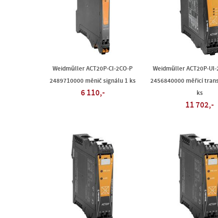
Weidmüller ACT20P-CI-2CO-P
Weidmüller ACT20P-UI
2489710000 měnič signálu 1 ks
2456840000 měřicí tran
6 110,-
ks
11 702,-