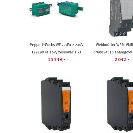
Pepperl+Fuchs WE 77/Ex-2 230V
Weidmüller WPM-VM
129198 reléový zesilovač 1 ks
7760054310 analogový 
15 749,-
2 042,-