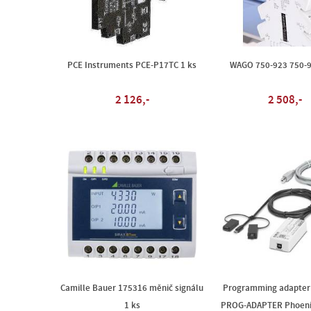
PCE Instruments PCE-P17TC 1 ks
WAGO 750-923 750-9
2 126,-
2 508,-
Camille Bauer 175316 měnič signálu
Programming adapter
1 ks
PROG-ADAPTER Phoeni