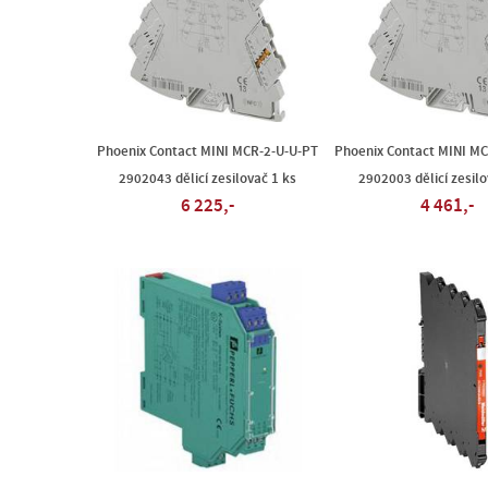
Phoenix Contact MINI MCR-2-U-U-PT
Phoenix Contact MINI MC
2902043 dělicí zesilovač 1 ks
2902003 dělicí zesilo
6 225,-
4 461,-