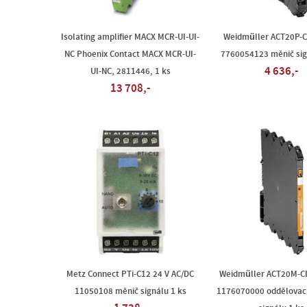
Isolating amplifier MACX MCR-UI-UI-
Weidmüller ACT20P-C
NC Phoenix Contact MACX MCR-UI-
7760054123 měnič sig
4 636,-
UI-NC, 2811446, 1 ks
13 708,-
Metz Connect PTi-C12 24 V AC/DC
Weidmüller ACT20M-CI
11050108 měnič signálu 1 ks
1176070000 oddělovací