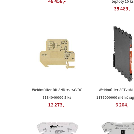
48 456,-
teploty 10 ks
35 489,-
Weidmüller DK AND 35 24VDC
Weidmüller ACT20M-
8184040000 5 ks
1176000000 měnič sig
12 273,-
6 204,-