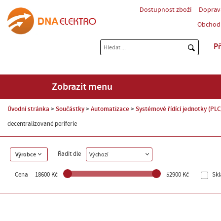
Dostupnost zboží
Doprav
Obchod
Př
Zobrazit menu
Úvodní stránka
Součástky
Automatizace
Systémové řídící jednotky (PLC
decentralizované periferie
Řadit dle
Výrobce
Výchozí
Cena
18600 Kč
52900 Kč
Sk