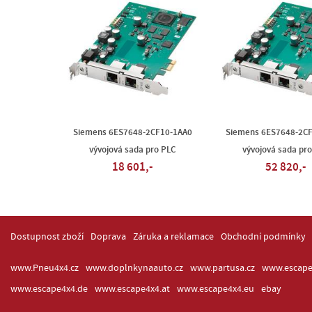
Siemens 6ES7648-2CF10-1AA0
Siemens 6ES7648-2C
vývojová sada pro PLC
vývojová sada pr
18 601,-
52 820,-
Dostupnost zboží
Doprava
Záruka a reklamace
Obchodní podmínky
www.Pneu4x4.cz
www.doplnkynaauto.cz
www.partusa.cz
www.escape
www.escape4x4.de
www.escape4x4.at
www.escape4x4.eu
ebay