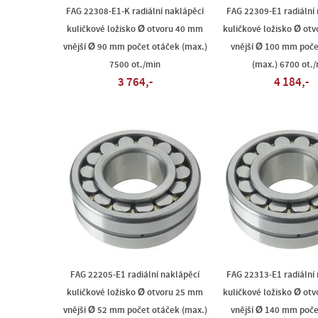
FAG 22308-E1-K radiální naklápěcí
FAG 22309-E1 radiální
kuličkové ložisko Ø otvoru 40 mm
kuličkové ložisko Ø ot
vnější Ø 90 mm počet otáček (max.)
vnější Ø 100 mm poče
7500 ot./min
(max.) 6700 ot./
3 764,-
4 184,-
FAG 22205-E1 radiální naklápěcí
FAG 22313-E1 radiální
kuličkové ložisko Ø otvoru 25 mm
kuličkové ložisko Ø ot
vnější Ø 52 mm počet otáček (max.)
vnější Ø 140 mm poče