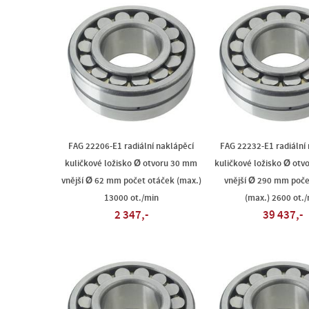
FAG 22206-E1 radiální naklápěcí
FAG 22232-E1 radiální
kuličkové ložisko Ø otvoru 30 mm
kuličkové ložisko Ø ot
vnější Ø 62 mm počet otáček (max.)
vnější Ø 290 mm poče
13000 ot./min
(max.) 2600 ot./
2 347,-
39 437,-