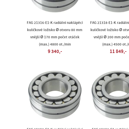
FAG 21316-E1-K radiální naklápěcí
FAG 21318-E1-K radiáln
kuličkové ložisko Ø otvoru 80 mm
kuličkové ložisko Ø ot
vnější Ø 170 mm počet otáček
vnější Ø 200 mm poče
(max.) 4800 ot./min
(max.) 4500 ot./
9 340,-
11 849,-