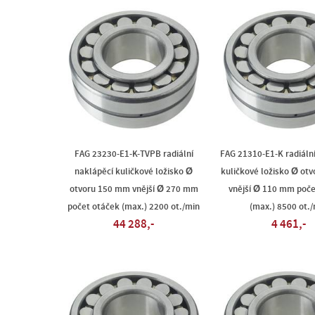
FAG 23230-E1-K-TVPB radiální
FAG 21310-E1-K radiáln
naklápěcí kuličkové ložisko Ø
kuličkové ložisko Ø ot
otvoru 150 mm vnější Ø 270 mm
vnější Ø 110 mm poče
počet otáček (max.) 2200 ot./min
(max.) 8500 ot./
44 288,-
4 461,-