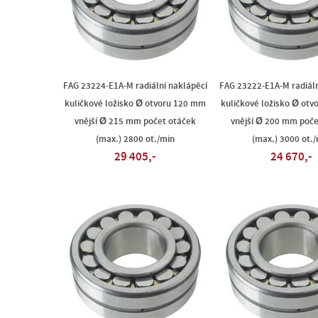
FAG 23224-E1A-M radiální naklápěcí
FAG 23222-E1A-M radiáln
kuličkové ložisko Ø otvoru 120 mm
kuličkové ložisko Ø ot
vnější Ø 215 mm počet otáček
vnější Ø 200 mm poče
(max.) 2800 ot./min
(max.) 3000 ot./
29 405,-
24 670,-