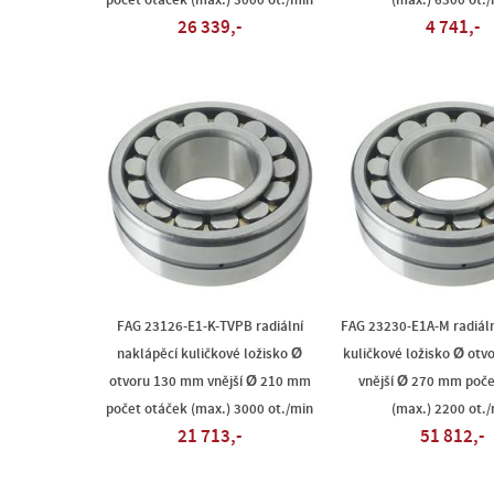
počet otáček (max.) 3000 ot./min
(max.) 6300 ot./
26 339,-
4 741,-
FAG 23126-E1-K-TVPB radiální
FAG 23230-E1A-M radiáln
naklápěcí kuličkové ložisko Ø
kuličkové ložisko Ø ot
otvoru 130 mm vnější Ø 210 mm
vnější Ø 270 mm poče
počet otáček (max.) 3000 ot./min
(max.) 2200 ot./
21 713,-
51 812,-