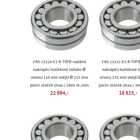
FAG 23224-E1-K-TVPB radiální
FAG 23222-E1-K-TVPB 
naklápěcí kuličkové ložisko Ø
naklápěcí kuličkové l
otvoru 120 mm vnější Ø 215 mm
otvoru 110 mm vnější
počet otáček (max.) 2800 ot./min
počet otáček (max.) 30
22 994,-
18 815,-