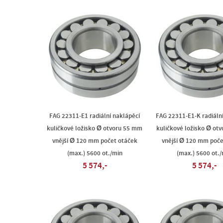
FAG 22311-E1 radiální naklápěcí
FAG 22311-E1-K radiáln
kuličkové ložisko Ø otvoru 55 mm
kuličkové ložisko Ø ot
vnější Ø 120 mm počet otáček
vnější Ø 120 mm poče
(max.) 5600 ot./min
(max.) 5600 ot./
5 574,-
5 574,-