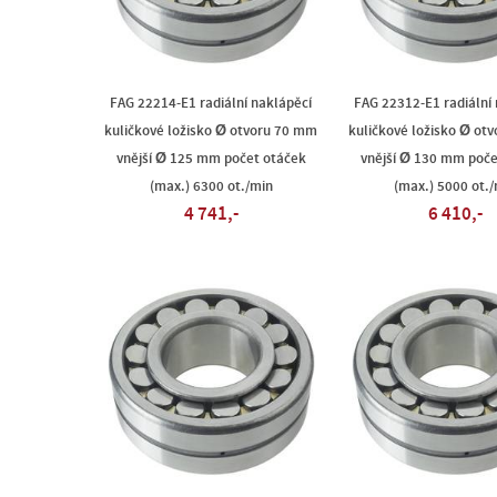
FAG 22214-E1 radiální naklápěcí
FAG 22312-E1 radiální
kuličkové ložisko Ø otvoru 70 mm
kuličkové ložisko Ø ot
vnější Ø 125 mm počet otáček
vnější Ø 130 mm poče
(max.) 6300 ot./min
(max.) 5000 ot./
4 741,-
6 410,-