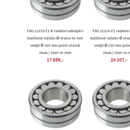
FAG 22319-E1-K radiální naklápěcí
FAG 22226-E1 radiální
kuličkové ložisko Ø otvoru 95 mm
kuličkové ložisko Ø ot
vnější Ø 200 mm počet otáček
vnější Ø 230 mm poče
(max.) 3000 ot./min
(max.) 3000 ot./
17 698,-
20 207,-