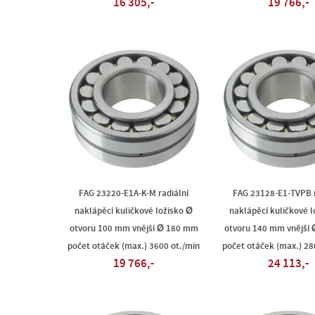
16 305,-
19 766,-
FAG 23220-E1A-K-M radiální
FAG 23128-E1-TVPB r
naklápěcí kuličkové ložisko Ø
naklápěcí kuličkové l
otvoru 100 mm vnější Ø 180 mm
otvoru 140 mm vnější
počet otáček (max.) 3600 ot./min
počet otáček (max.) 28
19 766,-
24 113,-