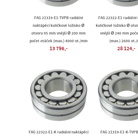
FAG 21319-E1-TVPB radiální
FAG 22322-E1 radiální
naklápěcí kuličkové ložisko Ø
kuličkové ložisko Ø ot
otvoru 95 mm vnější Ø 200 mm
vnější Ø 240 mm poče
počet otáček (max.) 4000 ot./min
(max.) 2600 ot./
13 796,-
28 124,-
FAG 22322-E1-K radiální naklápěcí
FAG 21319-E1-K-TVPB 