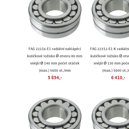
FAG 22216-E1 radiální naklápěcí
FAG 22312-E1-K radiáln
kuličkové ložisko Ø otvoru 80 mm
kuličkové ložisko Ø ot
vnější Ø 140 mm počet otáček
vnější Ø 130 mm poče
(max.) 5600 ot./min
(max.) 5000 ot./
5 854,-
6 410,-