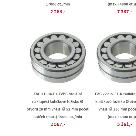
17000 ot./min
(max.) 4800 ot./
2 288,-
7 387,-
FAG 21304-E1-TVPB radiální
FAG 22215-E1-K radiáln
naklápěcí kuličkové ložisko Ø
kuličkové ložisko Ø ot
otvoru 20 mm vnější Ø 52 mm počet
vnější Ø 130 mm poče
otáček (max.) 15000 ot./min
(max.) 6300 ot./
2 567,-
5 161,-