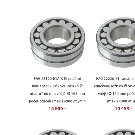
FAG 23120-E1A-K-M radiální
FAG 22220-E1 radiální
naklápěcí kuličkové ložisko Ø
kuličkové ložisko Ø ot
otvoru 100 mm vnější Ø 165 mm
vnější Ø 180 mm poče
počet otáček (max.) 4300 ot./min
(max.) 4300 ot./
15 860,-
10 453,-