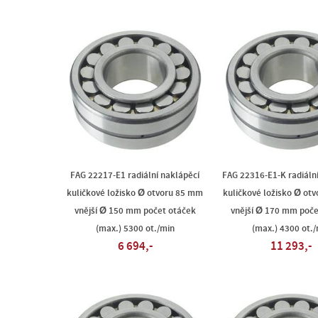
FAG 22217-E1 radiální naklápěcí
FAG 22316-E1-K radiáln
kuličkové ložisko Ø otvoru 85 mm
kuličkové ložisko Ø ot
vnější Ø 150 mm počet otáček
vnější Ø 170 mm poče
(max.) 5300 ot./min
(max.) 4300 ot./
6 694,-
11 293,-