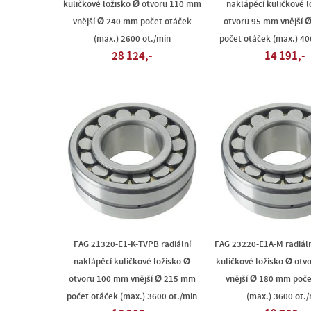
kuličkové ložisko Ø otvoru 110 mm
naklápěcí kuličkové l
vnější Ø 240 mm počet otáček
otvoru 95 mm vnější 
(max.) 2600 ot./min
počet otáček (max.) 40
28 124,-
14 191,-
FAG 21320-E1-K-TVPB radiální
FAG 23220-E1A-M radiáln
naklápěcí kuličkové ložisko Ø
kuličkové ložisko Ø ot
otvoru 100 mm vnější Ø 215 mm
vnější Ø 180 mm poče
počet otáček (max.) 3600 ot./min
(max.) 3600 ot./