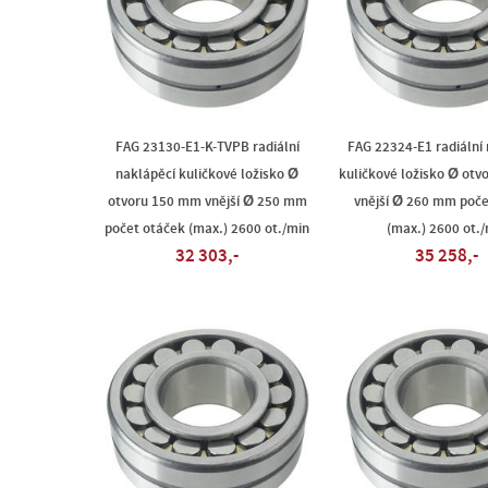
FAG 23130-E1-K-TVPB radiální
FAG 22324-E1 radiální
naklápěcí kuličkové ložisko Ø
kuličkové ložisko Ø ot
otvoru 150 mm vnější Ø 250 mm
vnější Ø 260 mm poče
počet otáček (max.) 2600 ot./min
(max.) 2600 ot./
32 303,-
35 258,-