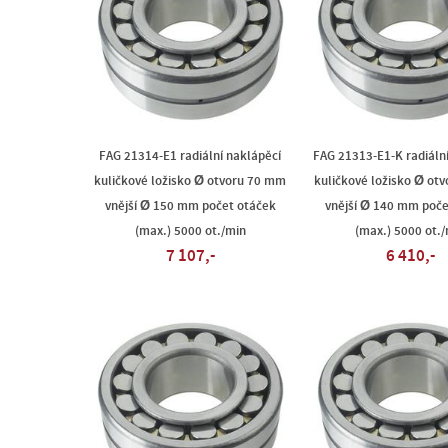
FAG 21314-E1 radiální naklápěcí
FAG 21313-E1-K radiáln
kuličkové ložisko Ø otvoru 70 mm
kuličkové ložisko Ø ot
vnější Ø 150 mm počet otáček
vnější Ø 140 mm poče
(max.) 5000 ot./min
(max.) 5000 ot./
7 107,-
6 410,-