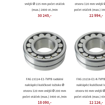
vnější Ø 225 mm počet otáček
otvoru 120 mm vnější
(max.) 2800 ot./min
počet otáček (max.) 34
30 245,-
22 994,-
FAG 23124-E1-TVPB radiální
FAG 23218-E1-K-TVPB 
naklápěcí kuličkové ložisko Ø
naklápěcí kuličkové l
otvoru 120 mm vnější Ø 200 mm
otvoru 90 mm vnější 
počet otáček (max.) 3400 ot./min
počet otáček (max.) 43
18 090,-
12 126,-