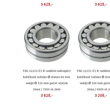
3 628,-
3 628,-
FAG 22212-E1-K radiální naklápěcí
FAG 22211-E1-K radiáln
kuličkové ložisko Ø otvoru 60 mm
kuličkové ložisko Ø ot
vnější Ø 110 mm počet otáček
vnější Ø 100 mm poče
(max.) 7500 ot./min
(max.) 8500 ot./
3 628,-
3 208,-