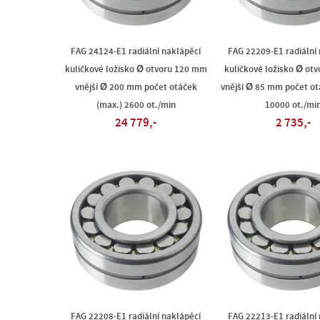
FAG 24124-E1 radiální naklápěcí
FAG 22209-E1 radiální
kuličkové ložisko Ø otvoru 120 mm
kuličkové ložisko Ø ot
vnější Ø 200 mm počet otáček
vnější Ø 85 mm počet ot
(max.) 2600 ot./min
10000 ot./mi
24 779,-
2 735,-
FAG 22208-E1 radiální naklápěcí
FAG 22213-E1 radiální