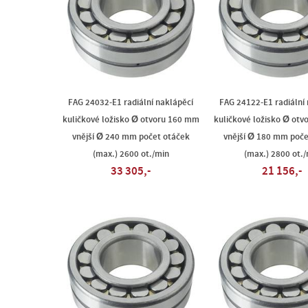
FAG 24032-E1 radiální naklápěcí
FAG 24122-E1 radiální
kuličkové ložisko Ø otvoru 160 mm
kuličkové ložisko Ø ot
vnější Ø 240 mm počet otáček
vnější Ø 180 mm poče
(max.) 2600 ot./min
(max.) 2800 ot./
33 305,-
21 156,-