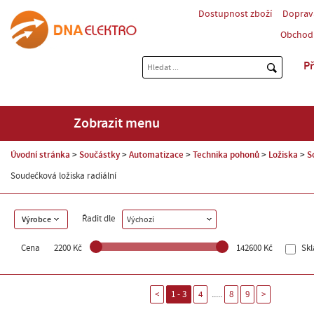
Dostupnost zboží
Doprav
Obchod
Př
Zobrazit menu
Úvodní stránka
Součástky
Automatizace
Technika pohonů
Ložiska
S
Soudečková ložiska radiální
Řadit dle
Výrobce
Výchozí
Cena
2200 Kč
142600 Kč
Sk
.....
<
1 - 3
4
8
9
>