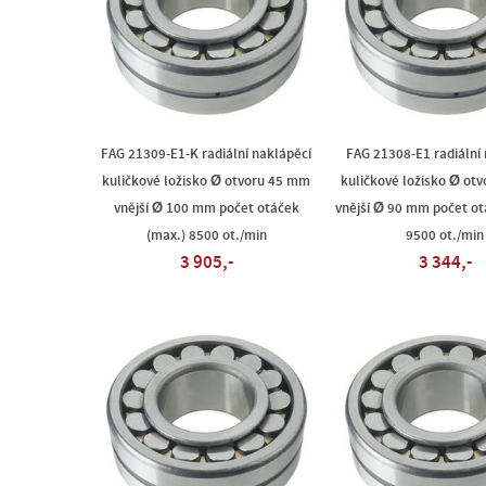
FAG 21309-E1-K radiální naklápěcí
FAG 21308-E1 radiální
kuličkové ložisko Ø otvoru 45 mm
kuličkové ložisko Ø ot
vnější Ø 100 mm počet otáček
vnější Ø 90 mm počet ot
(max.) 8500 ot./min
9500 ot./min
3 905,-
3 344,-