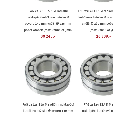
FAG 23128-E1A-K-M radiální
FAG 23126-E1A-M radiáln
naklápěcí kuličkové ložisko Ø
kuličkové ložisko Ø ot
otvoru 140 mm vnější Ø 225 mm
vnější Ø 210 mm poče
počet otáček (max.) 2800 ot./min
(max.) 3000 ot./
30 245,-
26 339,-
FAG 23128-E1A-M radiální naklápěcí
FAG 23124-E1A-K-M r
kuličkové ložisko Ø otvoru 140 mm
naklápěcí kuličkové l