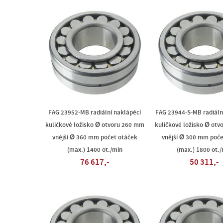
FAG 23952-MB radiální naklápěcí
FAG 23944-S-MB radiáln
kuličkové ložisko Ø otvoru 260 mm
kuličkové ložisko Ø ot
vnější Ø 360 mm počet otáček
vnější Ø 300 mm poče
(max.) 1400 ot./min
(max.) 1800 ot./
76 617,-
50 311,-