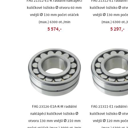
FAG 21312-E1-K radiální naklápěcí
FAG 21312-E1 radiální
kuličkové ložisko Ø otvoru 60 mm
kuličkové ložisko Ø ot
vnější Ø 130 mm počet otáček
vnější Ø 130 mm poče
(max.) 6300 ot./min
(max.) 6300 ot./
5 574,-
5 297,-
FAG 23126-E1A-K-M radiální
FAG 21311-E1 radiální
naklápěcí kuličkové ložisko Ø
kuličkové ložisko Ø ot
otvoru 130 mm vnější Ø 210 mm
vnější Ø 120 mm poče