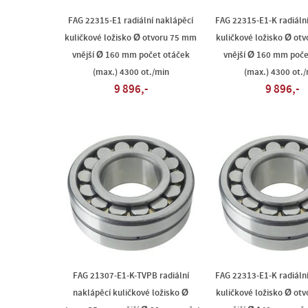
FAG 22315-E1 radiální naklápěcí
FAG 22315-E1-K radiáln
kuličkové ložisko Ø otvoru 75 mm
kuličkové ložisko Ø ot
vnější Ø 160 mm počet otáček
vnější Ø 160 mm poče
(max.) 4300 ot./min
(max.) 4300 ot./
9 896,-
9 896,-
FAG 21307-E1-K-TVPB radiální
FAG 22313-E1-K radiáln
naklápěcí kuličkové ložisko Ø
kuličkové ložisko Ø ot