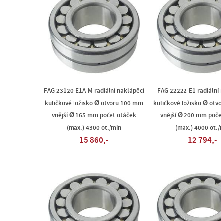
FAG 23120-E1A-M radiální naklápěcí
FAG 22222-E1 radiální
kuličkové ložisko Ø otvoru 100 mm
kuličkové ložisko Ø ot
vnější Ø 165 mm počet otáček
vnější Ø 200 mm poče
(max.) 4300 ot./min
(max.) 4000 ot./
15 860,-
12 794,-