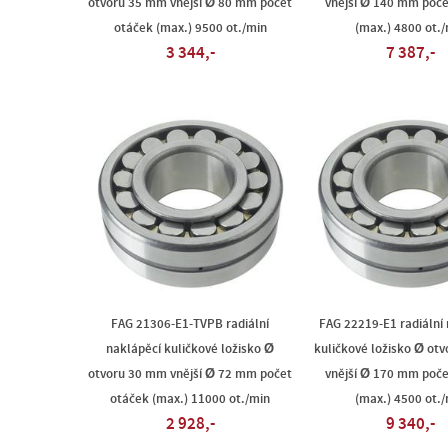
otvoru 35 mm vnější Ø 80 mm počet
vnější Ø 140 mm poče
otáček (max.) 9500 ot./min
(max.) 4800 ot./
3 344,-
7 387,-
FAG 21306-E1-TVPB radiální
FAG 22219-E1 radiální
naklápěcí kuličkové ložisko Ø
kuličkové ložisko Ø ot
otvoru 30 mm vnější Ø 72 mm počet
vnější Ø 170 mm poče
otáček (max.) 11000 ot./min
(max.) 4500 ot./
2 928,-
9 340,-