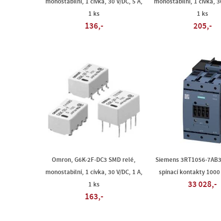
monostabilní, 1 cívka, 30 V/DC, 5 A,
monostabilní, 1 cívka, 3
1 ks
1 ks
136,-
205,-
Omron, G6K-2F-DC3 SMD relé,
Siemens 3RT1056-7AB3
monostabilní, 1 cívka, 30 V/DC, 1 A,
spínací kontakty 1000 
33 028,-
1 ks
163,-