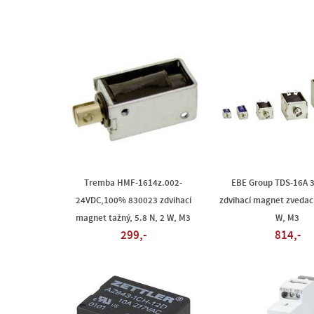
Tremba HMF-1614z.002-
EBE Group TDS-16A 
24VDC,100% 830023 zdvihací
zdvihací magnet zvedací
magnet tažný, 5.8 N, 2 W, M3
W, M3
299,-
814,-