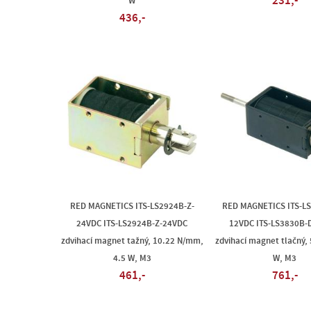
231,-
W
436,-
RED MAGNETICS ITS-LS2924B-Z-
RED MAGNETICS ITS-L
24VDC ITS-LS2924B-Z-24VDC
12VDC ITS-LS3830B-
zdvihací magnet tažný, 10.22 N/mm,
zdvihací magnet tlačný,
4.5 W, M3
W, M3
461,-
761,-