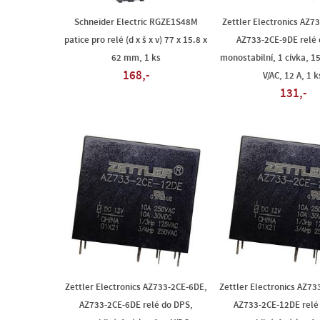
Schneider Electric RGZE1S48M
Zettler Electronics AZ7
patice pro relé (d x š x v) 77 x 15.8 x
AZ733-2CE-9DE relé 
62 mm, 1 ks
monostabilní, 1 cívka, 1
168,-
V/AC, 12 A, 1 k
131,-
Zettler Electronics AZ733-2CE-6DE,
Zettler Electronics AZ7
AZ733-2CE-6DE relé do DPS,
AZ733-2CE-12DE relé