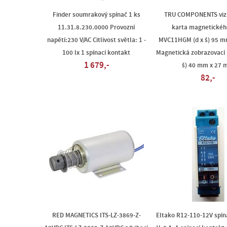
Finder soumrakový spínač 1 ks
TRU COMPONENTS vizu
11.31.8.230.0000 Provozní
karta magnetickéh
napětí:230 V/AC Citlivost světla: 1 -
MVC11HGM (d x š) 95 
100 lx 1 spínací kontakt
Magnetická zobrazovací p
1 679,-
š) 40 mm x 27
82,-
RED MAGNETICS ITS-LZ-3869-Z-
Eltako R12-110-12V spína