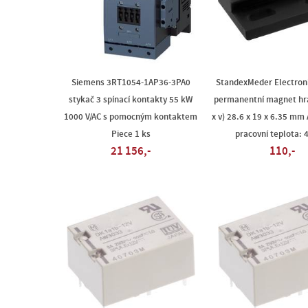
Siemens 3RT1054-1AP36-3PA0
StandexMeder Electron
stykač 3 spínací kontakty 55 kW
permanentní magnet hra
1000 V/AC s pomocným kontaktem
x v) 28.6 x 19 x 6.35 mm
Piece 1 ks
pracovní teplota: 
21 156,-
110,-