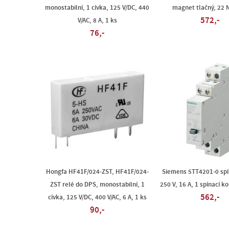
monostabilní, 1 cívka, 125 V/DC, 440
magnet tlačný, 22 
572,-
V/AC, 8 A, 1 ks
76,-
Hongfa HF41F/024-ZST, HF41F/024-
Siemens 5TT4201-0 spín
ZST relé do DPS, monostabilní, 1
250 V, 16 A, 1 spínací ko
562,-
cívka, 125 V/DC, 400 V/AC, 6 A, 1 ks
90,-