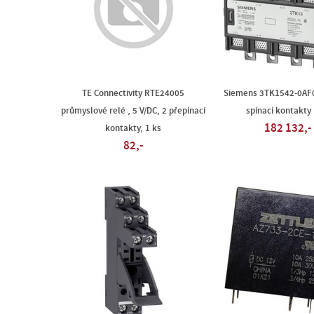
TE Connectivity RTE24005
Siemens 3TK1542-0AF0
průmyslové relé , 5 V/DC, 2 přepínací
spínací kontakty 
182 132,-
kontakty, 1 ks
82,-