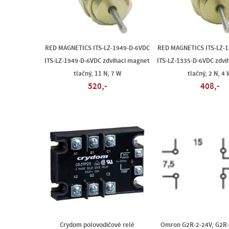
RED MAGNETICS ITS-LZ-1949-D-6VDC
RED MAGNETICS ITS-LZ-
ITS-LZ-1949-D-6VDC zdvihací magnet
ITS-LZ-1335-D-6VDC zdvi
tlačný, 11 N, 7 W
tlačný, 2 N, 4 
520,-
408,-
Crydom polovodičové relé
Omron G2R-2-24V, G2R-