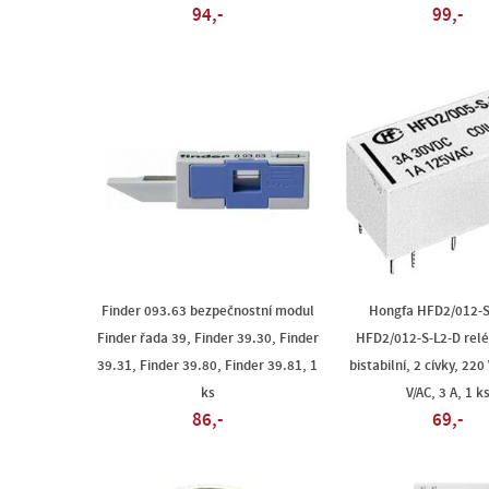
94,-
99,-
Finder 093.63 bezpečnostní modul
Hongfa HFD2/012-S
Finder řada 39, Finder 39.30, Finder
HFD2/012-S-L2-D relé
39.31, Finder 39.80, Finder 39.81, 1
bistabilní, 2 cívky, 220
ks
V/AC, 3 A, 1 k
86,-
69,-