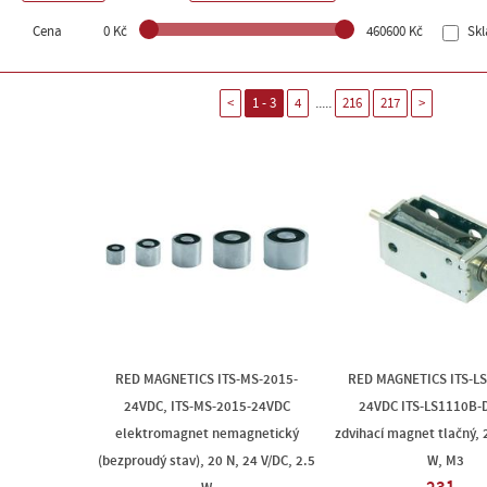
Cena
0 Kč
460600 Kč
Sk
.....
<
1 - 3
4
216
217
>
RED MAGNETICS ITS-MS-2015-
RED MAGNETICS ITS-L
24VDC, ITS-MS-2015-24VDC
24VDC ITS-LS1110B-
elektromagnet nemagnetický
zdvihací magnet tlačný,
(bezproudý stav), 20 N, 24 V/DC, 2.5
W, M3