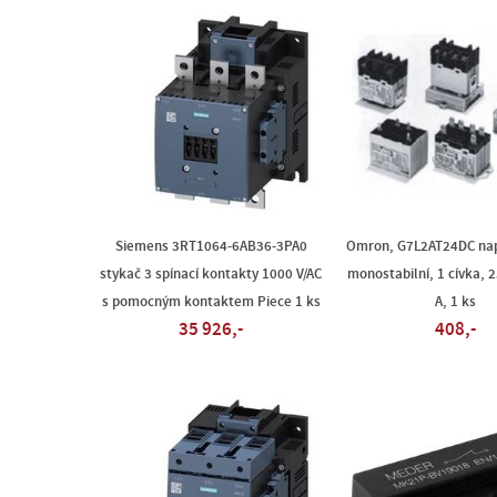
Siemens 3RT1064-6AB36-3PA0
Omron, G7L2AT24DC napá
stykač 3 spínací kontakty 1000 V/AC
monostabilní, 1 cívka, 2
s pomocným kontaktem Piece 1 ks
A, 1 ks
35 926,-
408,-