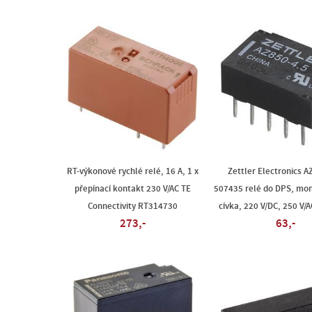
RT-výkonové rychlé relé, 16 A, 1 x
Zettler Electronics A
přepínací kontakt 230 V/AC TE
507435 relé do DPS, mon
Connectivity RT314730
cívka, 220 V/DC, 250 V/AC
273,-
63,-