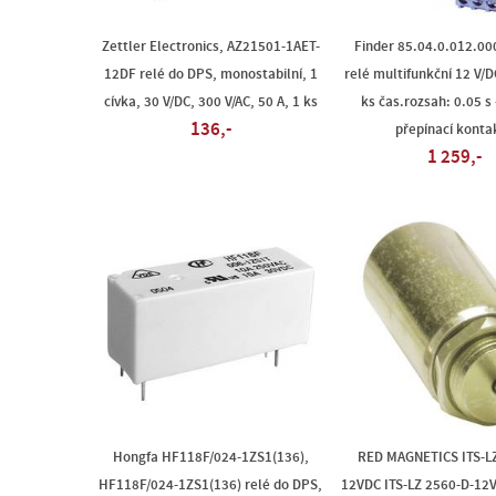
Zettler Electronics, AZ21501-1AET-
Finder 85.04.0.012.00
12DF relé do DPS, monostabilní, 1
relé multifunkční 12 V/D
cívka, 30 V/DC, 300 V/AC, 50 A, 1 ks
ks čas.rozsah: 0.05 s 
136,-
přepínací konta
1 259,-
Hongfa HF118F/024-1ZS1(136),
RED MAGNETICS ITS-LZ
HF118F/024-1ZS1(136) relé do DPS,
12VDC ITS-LZ 2560-D-12V