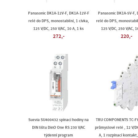
Panasonic DK1A-12V-F, DK1A-12V-F
Panasonic DK1A-5V-F, 
relé do DPS, monostabilní, 1 cívka,
relé do DPS, monostabiln
125 V/DC, 250 V/AC, 10 A, 1 ks
125 V/DC, 250 V/AC, 1
272,-
220,-
Suevia SU400432 spínací hodiny na
TRU COMPONENTS TC-FY
DIN lištu DinO One RS 230 V/AC
průmyslové relé , 12 V/DC
týdenní program
A, 1 rozpínací kontakt,