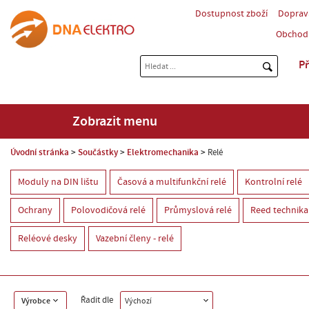
Dostupnost zboží
Doprav
Obchod
Př
Zobrazit menu
Úvodní stránka
Součástky
Elektromechanika
Relé
Moduly na DIN lištu
Časová a multifunkční relé
Kontrolní relé
Ochrany
Polovodičová relé
Průmyslová relé
Reed technika
Reléové desky
Vazební členy - relé
Řadit dle
Výrobce
Výchozí