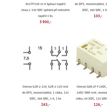
A53TP25D 25 A Spínací napětí
do DPS, monostabilní, 1
(max.): 530 V/AC spínání při nulovém
V/DC, 380 V/AC, 5 A
103,-
napětí 1 ks
5 900,-
Omron G2R-2-12V, G2R-2-12V relé
Omron G6K-2F-Y 24DC,
do DPS, monostabilní, 1 cívka, 125
24DC SMD relé, monost
V/DC, 380 V/AC, 5 A, 1 ks
cívka, 60 V/DC, 125 V/AC
163,-
126,-