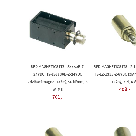
RED MAGNETICS ITS-LS3830B-Z-
RED MAGNETICS ITS-LZ-
24VDC ITS-LS3830B-Z-24VDC
ITS-LZ-1335-Z-6VDC zdvi
zdvihací magnet tažný, 56 N/mm, 8
tažný, 2 N, 4 
408,-
W, M3
761,-