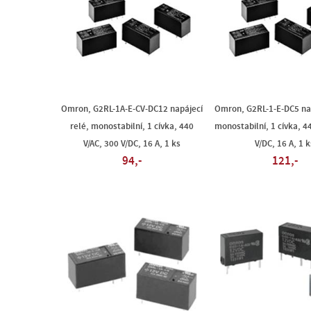
Omron, G2RL-1A-E-CV-DC12 napájecí
Omron, G2RL-1-E-DC5 nap
relé, monostabilní, 1 cívka, 440
monostabilní, 1 cívka, 4
V/AC, 300 V/DC, 16 A, 1 ks
V/DC, 16 A, 1 k
94,-
121,-