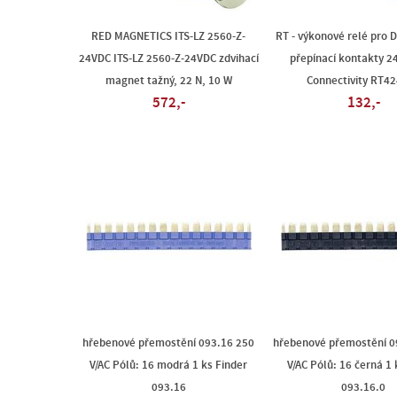
RED MAGNETICS ITS-LZ 2560-Z-
RT - výkonové relé pro D
24VDC ITS-LZ 2560-Z-24VDC zdvihací
přepínací kontakty 24
magnet tažný, 22 N, 10 W
Connectivity RT4
572,-
132,-
hřebenové přemostění 093.16 250
hřebenové přemostění 0
V/AC Pólů: 16 modrá 1 ks Finder
V/AC Pólů: 16 černá 1 
093.16
093.16.0