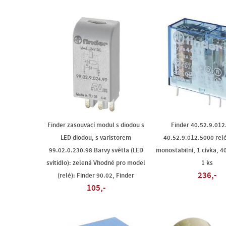
Finder zasouvací modul s diodou s
Finder 40.52.9.012
LED diodou, s varistorem
40.52.9.012.5000 rel
99.02.0.230.98 Barvy světla (LED
monostabilní, 1 cívka, 40
svítidlo): zelená Vhodné pro model
1 ks
236,-
(relé): Finder 90.02, Finder
105,-