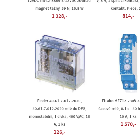
12VDC ITS-LZ-3869-Z-12VDC zdvihací
V, 8 A, 1 spínací kontakt,
magnet tažný, 59 N, 16.8 W
kontakt, Piece, 
1 328,-
814,-
Finder 40.61.7.012.2020,
Eltako MFZ12-230V 
40.61.7.012.2020 relé do DPS,
časové relé, 0.1 s - 40 h
monostabilní, 1 cívka, 400 V/AC, 16
10 A, 1 ks
1 570,-
A, 1 ks
126,-