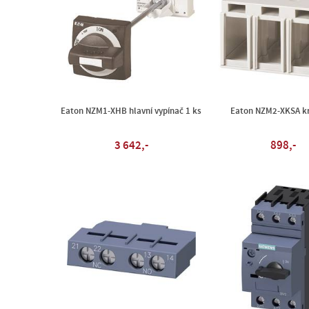
Eaton NZM1-XHB hlavní vypínač 1 ks
Eaton NZM2-XKSA kr
3 642,-
898,-