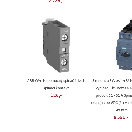
2 735,-
ABB CA4-10 pomocný spínač 1 ks 1
Siemens 3RV2031-4EA1
spínací kontakt
vypínač 1 ks Rozsah 
126,-
(proud): 22 - 32 A Spín
(max.): 690 V/AC (š x v x 
149 mm
6 551,-