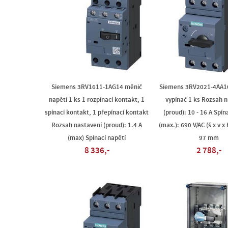
Siemens 3RV1611-1AG14 měnič
Siemens 3RV2021-4AA1
napětí 1 ks 1 rozpínací kontakt, 1
vypínač 1 ks Rozsah 
spínací kontakt, 1 přepínací kontakt
(proud): 10 - 16 A Spín
Rozsah nastavení (proud): 1.4 A
(max.): 690 V/AC (š x v x 
(max) Spínací napětí
97 mm
8 336,-
2 788,-