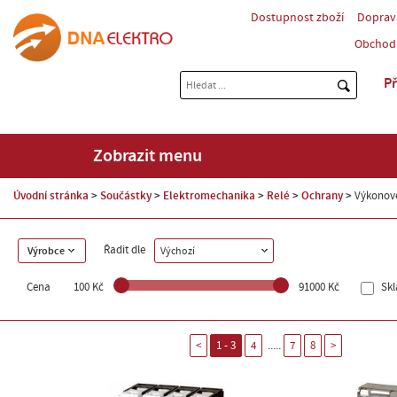
Dostupnost zboží
Doprav
Obchod
Př
Zobrazit menu
Úvodní stránka
Součástky
Elektromechanika
Relé
Ochrany
Výkonové
Řadit dle
Výrobce
Výchozí
Cena
100 Kč
91000 Kč
Sk
.....
<
1 - 3
4
7
8
>