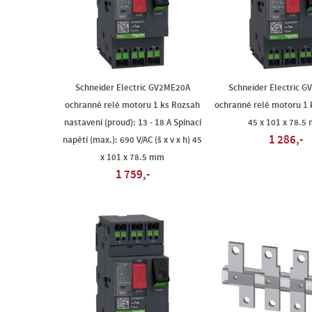
Schneider Electric GV2ME20A
Schneider Electric 
ochranné relé motoru 1 ks Rozsah
ochranné relé motoru 1 ks
nastavení (proud): 13 - 18 A Spínací
45 x 101 x 78.5
1 286,-
napětí (max.): 690 V/AC (š x v x h) 45
x 101 x 78.5 mm
1 759,-