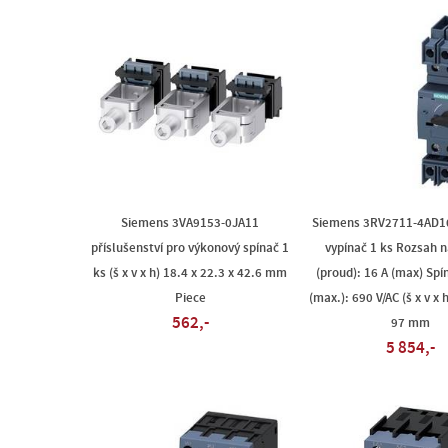
Siemens 3VA9153-0JA11
Siemens 3RV2711-4AD1
příslušenství pro výkonový spínač 1
vypínač 1 ks Rozsah 
ks (š x v x h) 18.4 x 22.3 x 42.6 mm
(proud): 16 A (max) Spí
Piece
(max.): 690 V/AC (š x v x 
562,-
97 mm
5 854,-