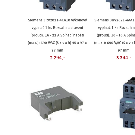
Siemens 3RV2021-4CA10 výkonový
Siemens 3RV2021-4AA1
vypínač 1 ks Rozsah nastavení
vypínač 1 ks Rozsah 
(proud): 16 - 22 A Spínací napětí
(proud): 10 - 16 A Spín
(max.): 690 V/AC (š x v x h) 45 x 97 x
(max.): 690 V/AC (š x v x 
97 mm
97 mm
2 294,-
3 344,-