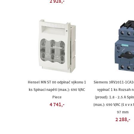
2 928,-
Hensel MN ST 00 odpínač výkonu 1
Siemens 3RV2011-1CA1
ks Spínací napětí (max.): 690 V/AC
vypínač 1 ks Rozsah 
Piece
(proud): 1.8 - 2.5 A Spí
4 741,-
(max.): 690 V/AC (š x v x 
97 mm
2 288,-