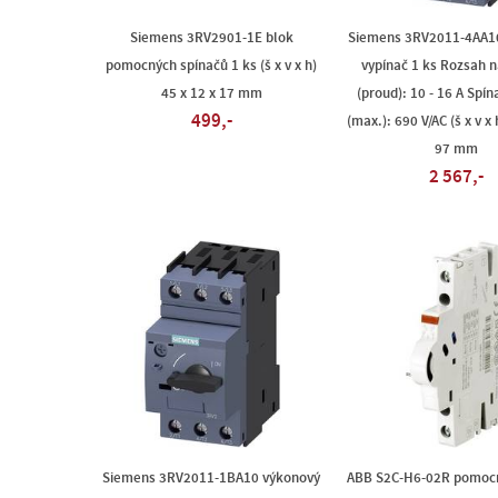
Siemens 3RV2901-1E blok
Siemens 3RV2011-4AA1
pomocných spínačů 1 ks (š x v x h)
vypínač 1 ks Rozsah 
45 x 12 x 17 mm
(proud): 10 - 16 A Spín
499,-
(max.): 690 V/AC (š x v x 
97 mm
2 567,-
Siemens 3RV2011-1BA10 výkonový
ABB S2C-H6-02R pomocn