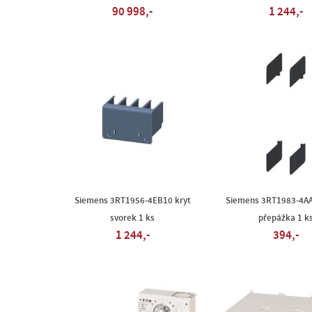
90 998,-
1 244,-
Siemens 3RT1956-4EB10 kryt
Siemens 3RT1983-4AA
svorek 1 ks
přepážka 1 k
1 244,-
394,-