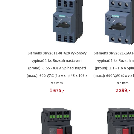
Siemens 3RV2011-0HA20 výkonový
Siemens 3RV2021-1AA1
vypínač 1 ks Rozsah nastavení
vypínač 1 ks Rozsah 
(proud): 0.55 - 0.8 A Spínací napětí
(proud): 1.1 - 1.6 A Spí
(max.): 690 V/AC (š x v x h) 45 x 106 x
(max.): 690 V/AC (š x v x 
97 mm
97 mm
1 675,-
2 399,-