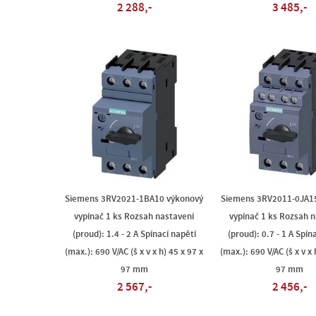
2 288,-
3 485,-
Siemens 3RV2021-1BA10 výkonový
Siemens 3RV2011-0JA1
vypínač 1 ks Rozsah nastavení
vypínač 1 ks Rozsah 
(proud): 1.4 - 2 A Spínací napětí
(proud): 0.7 - 1 A Spín
(max.): 690 V/AC (š x v x h) 45 x 97 x
(max.): 690 V/AC (š x v x 
97 mm
97 mm
2 567,-
2 456,-