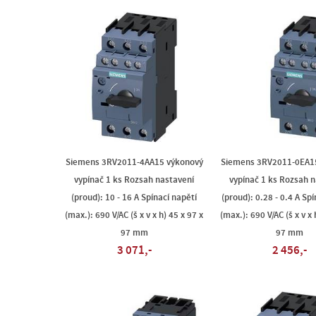
Siemens 3RV2011-4AA15 výkonový
Siemens 3RV2011-0EA1
vypínač 1 ks Rozsah nastavení
vypínač 1 ks Rozsah 
(proud): 10 - 16 A Spínací napětí
(proud): 0.28 - 0.4 A Spí
(max.): 690 V/AC (š x v x h) 45 x 97 x
(max.): 690 V/AC (š x v x 
97 mm
97 mm
3 071,-
2 456,-