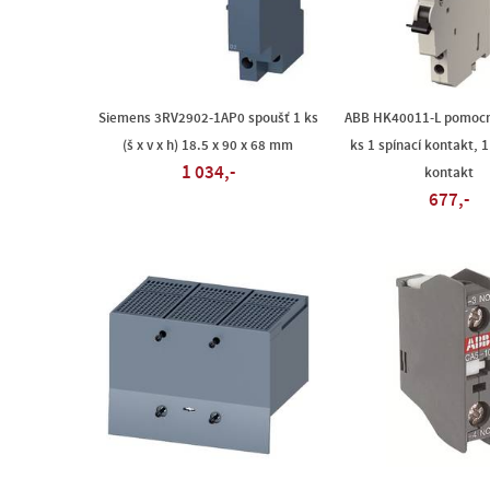
Siemens 3RV2902-1AP0 spoušť 1 ks
ABB HK40011-L pomocn
(š x v x h) 18.5 x 90 x 68 mm
ks 1 spínací kontakt, 1
1 034,-
kontakt
677,-