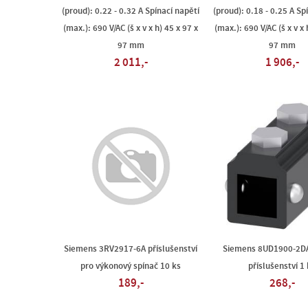
(proud): 0.22 - 0.32 A Spínací napětí
(proud): 0.18 - 0.25 A Sp
(max.): 690 V/AC (š x v x h) 45 x 97 x
(max.): 690 V/AC (š x v x 
97 mm
97 mm
2 011,-
1 906,-
Siemens 3RV2917-6A příslušenství
Siemens 8UD1900-2D
pro výkonový spínač 10 ks
příslušenství 1
189,-
268,-