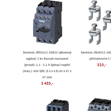
Siemens 3RV2021-1DA15 výkonový
Siemens 3NJ4911-3A
vypínač 1 ks Rozsah nastavení
příslušenství 1
310,-
(proud): 2.2 - 3.2 A Spínací napětí
(max.): 690 V/AC (š x v x h) 45 x 97 x
97 mm
3 485,-