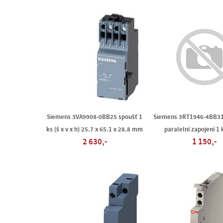
Siemens 3VA9908-0BB25 spoušť 1
Siemens 3RT1946-4BB31
ks (š x v x h) 25.7 x 65.1 x 28.8 mm
paralelní zapojení 1 
2 630,-
1 150,-