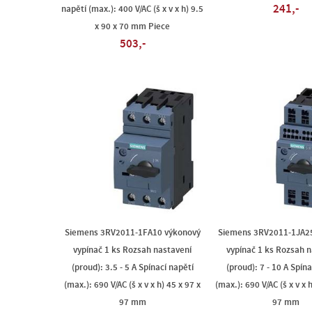
241,-
napětí (max.): 400 V/AC (š x v x h) 9.5
x 90 x 70 mm Piece
503,-
Siemens 3RV2011-1FA10 výkonový
Siemens 3RV2011-1JA2
vypínač 1 ks Rozsah nastavení
vypínač 1 ks Rozsah 
(proud): 3.5 - 5 A Spínací napětí
(proud): 7 - 10 A Spína
(max.): 690 V/AC (š x v x h) 45 x 97 x
(max.): 690 V/AC (š x v x 
97 mm
97 mm