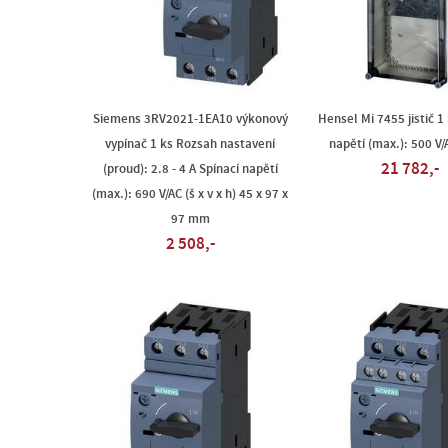
Siemens 3RV2021-1EA10 výkonový
Hensel Mi 7455 jistič 1
vypínač 1 ks Rozsah nastavení
napětí (max.): 500 V/
21 782,-
(proud): 2.8 - 4 A Spínací napětí
(max.): 690 V/AC (š x v x h) 45 x 97 x
97 mm
2 508,-