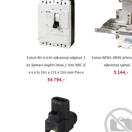
Eaton N3-4-630 výkonový odpínač 1
Eaton NZM1-XRAV příslu
ks Spínací napětí (max.): 690 V/AC (š
výkonový spínač 
5 144,-
x v x h) 185 x 275 x 159 mm Piece
54 794,-