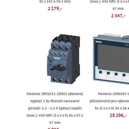
45 x 101 x 78.5 mm
(max.): 690 V/AC (š x v x 
2 179,-
97 mm
2 347,-
Siemens 3RV2011-1DA15 výkonový
Siemens 3VA9987-
vypínač 1 ks Rozsah nastavení
příslušenství pro výkono
(proud): 2.2 - 3.2 A Spínací napětí
ks (š x v x h) 96 x 96
18 296,-
(max.): 690 V/AC (š x v x h) 45 x 97 x
97 mm