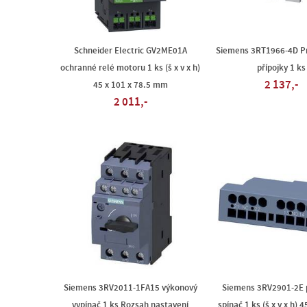
Schneider Electric GV2ME01A
Siemens 3RT1966-4D P
ochranné relé motoru 1 ks (š x v x h)
přípojky 1 ks
2 137,-
45 x 101 x 78.5 mm
2 011,-
Siemens 3RV2011-1FA15 výkonový
Siemens 3RV2901-2E
vypínač 1 ks Rozsah nastavení
spínač 1 ks (š x v x h) 4