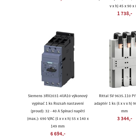
v x h) 45 x 90 x
1 738,-
Siemens 3RV2031-4UA10 výkonový
Rittal SV 9635.110 Př
vypínač 1 ks Rozsah nastavení
adaptér 1 ks (š x v x h) 9
(proud): 32 - 40 A Spínací napětí
mm
3 344,-
(max.): 690 V/AC (š x v x h) 55 x 140 x
149 mm
6 694,-