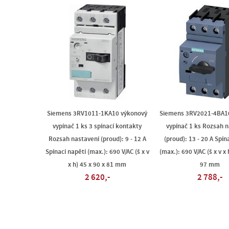
Siemens 3RV1011-1KA10 výkonový
Siemens 3RV2021-4BA1
vypínač 1 ks 3 spínací kontakty
vypínač 1 ks Rozsah 
Rozsah nastavení (proud): 9 - 12 A
(proud): 13 - 20 A Spín
Spínací napětí (max.): 690 V/AC (š x v
(max.): 690 V/AC (š x v x 
x h) 45 x 90 x 81 mm
97 mm
2 620,-
2 788,-