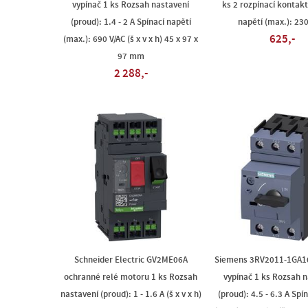
vypínač 1 ks Rozsah nastavení
ks 2 rozpínací kontakt
(proud): 1.4 - 2 A Spínací napětí
napětí (max.): 230
625,-
(max.): 690 V/AC (š x v x h) 45 x 97 x
97 mm
2 288,-
Schneider Electric GV2ME06A
Siemens 3RV2011-1GA1
ochranné relé motoru 1 ks Rozsah
vypínač 1 ks Rozsah 
nastavení (proud): 1 - 1.6 A (š x v x h)
(proud): 4.5 - 6.3 A Spí