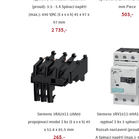
(proud): 3.5 - 5 A Spínací napětí
mm Piece
503,-
(max.): 690 V/AC (š x v x h) 45 x 97 x
97 mm
2 735,-
Siemens 3RA2911-2AA00
Siemens 3RV1011-0HA1
propojovací modul 1 ks (š x v x h) 45
vypínač 1 ks 3 spínací
x 52.8 x 85.5 mm
Rozsah nastavení (proud)
268,-
A Spínací napětí (max.): 6