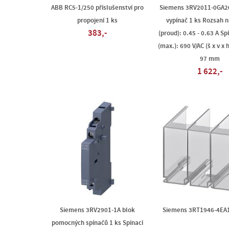
ABB RC5-1/250 příslušenství pro
Siemens 3RV2011-0GA2
propojení 1 ks
vypínač 1 ks Rozsah 
383,-
(proud): 0.45 - 0.63 A Sp
(max.): 690 V/AC (š x v x 
97 mm
1 622,-
Siemens 3RV2901-1A blok
Siemens 3RT1946-4EA1 
pomocných spínačů 1 ks Spínací