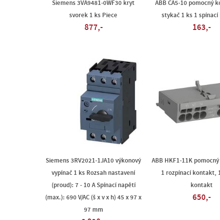
Siemens 3VA9481-0WF30 kryt
ABB CA5-10 pomocný ko
svorek 1 ks Piece
stykač 1 ks 1 spínací
877,-
163,-
Siemens 3RV2021-1JA10 výkonový
ABB HKF1-11K pomocný s
vypínač 1 ks Rozsah nastavení
1 rozpínací kontakt, 
(proud): 7 - 10 A Spínací napětí
kontakt
650,-
(max.): 690 V/AC (š x v x h) 45 x 97 x
97 mm