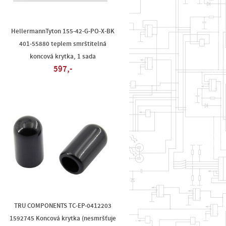
HellermannTyton 155-42-G-PO-X-BK
401-55880 teplem smrštitelná
koncová krytka, 1 sada
597,-
TRU COMPONENTS TC-EP-0412203
1592745 Koncová krytka (nesmršťuje