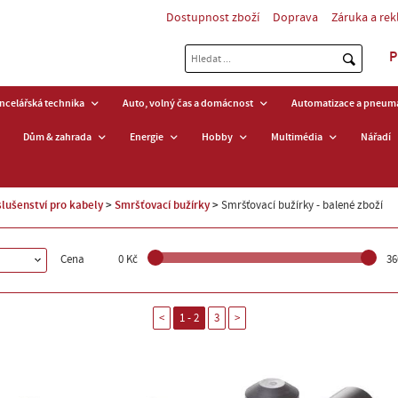
Dostupnost zboží
Doprava
Záruka a re
P
ancelářská technika
Auto, volný čas a domácnost
Automatizace a pneuma
Dům & zahrada
Energie
Hobby
Multimédia
Nářadí
slušenství pro kabely
Smršťovací bužírky
Smršťovací bužírky - balené zboží
Cena
0 Kč
36
<
1 - 2
3
>