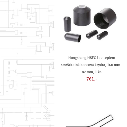
Hongshang HSEC 190 teplem
smrštitelná koncová krytka, 160 mm -
82 mm, 1 ks
761,-