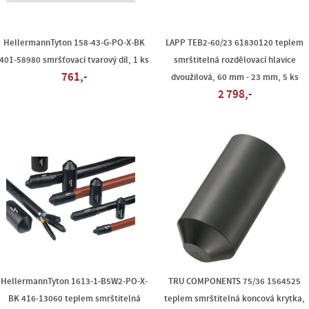
HellermannTyton 158-43-G-PO-X-BK
LAPP TEB2-60/23 61830120 teplem
401-58980 smršťovací tvarový díl, 1 ks
smrštitelná rozdělovací hlavice
761,-
dvoužilová, 60 mm - 23 mm, 5 ks
2 798,-
HellermannTyton 1613-1-B5W2-PO-X-
TRU COMPONENTS 75/36 1564525
BK 416-13060 teplem smrštitelná
teplem smrštitelná koncová krytka,