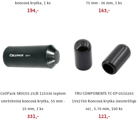
koncová krytka, 1 ks
75 mm - 36 mm, 1 ks
194,-
163,-
CellPack SKH/55-25/B 125336 teplem
TRU COMPONENTS TC-EP-0510203
smrštitelná koncová krytka, 55 mm -
1592769 Koncová krytka (nesmršťuje
25 mm, 1 ks
se) , 5.70 mm, 100 ks
331,-
121,-