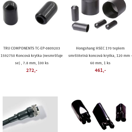
TRU COMPONENTS TC-EP-0809203
Hongshang HSEC 170 teplem
1592750 Koncová krytka (nesmršťuje
smrštitelná koncová krytka, 120 mm 
se) , 7.8 mm, 100 ks
60 mm, 1 ks
272,-
461,-