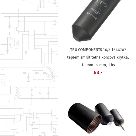
TRU COMPONENTS 16/5 1566787
teplem smrštitelná koncová krytka,
16 mm - 5 mm, 1 ks
63,-