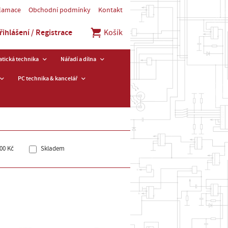
klamace
Obchodní podmínky
Kontakt
řihlášení / Registrace
Košík
tická technika
Nářadí a dílna
PC technika & kancelář
00 Kč
Skladem