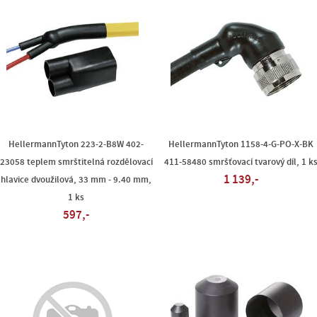
HellermannTyton 223-2-B8W 402-
HellermannTyton 1158-4-G-PO-X-BK
23058 teplem smrštitelná rozdělovací
411-58480 smršťovací tvarový díl, 1 k
1 139,-
hlavice dvoužilová, 33 mm - 9.40 mm,
1 ks
597,-