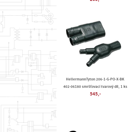
HellermannTyton 206-1-G-PO-X-BK
402-06180 smršťovací tvarový díl, 1 ks
545,-