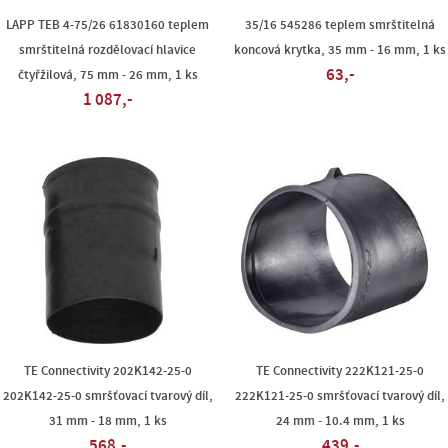
LAPP TEB 4-75/26 61830160 teplem
35/16 545286 teplem smrštitelná
smrštitelná rozdělovací hlavice
koncová krytka, 35 mm - 16 mm, 1 ks
63,-
čtyřžilová, 75 mm - 26 mm, 1 ks
1 087,-
TE Connectivity 202K142-25-0
TE Connectivity 222K121-25-0
202K142-25-0 smršťovací tvarový díl,
222K121-25-0 smršťovací tvarový díl,
31 mm - 18 mm, 1 ks
24 mm - 10.4 mm, 1 ks
568,-
439,-