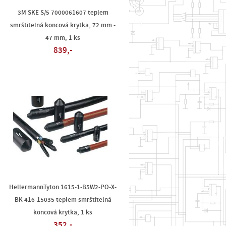
3M SKE S/5 7000061607 teplem
smrštitelná koncová krytka, 72 mm -
47 mm, 1 ks
839,-
HellermannTyton 1615-1-B5W2-PO-X-
BK 416-15035 teplem smrštitelná
koncová krytka, 1 ks
352,-