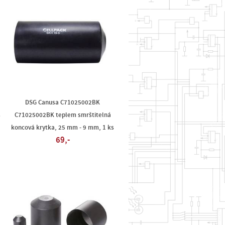
DSG Canusa C71025002BK
s
C71025002BK teplem smrštitelná
koncová krytka, 25 mm - 9 mm, 1 ks
69,-