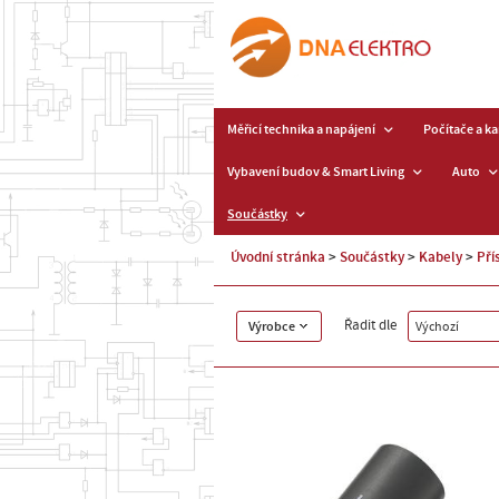
Měřicí technika a napájení
Počítače a k
Vybavení budov & Smart Living
Auto
Součástky
Úvodní stránka
Součástky
Kabely
Pří
Řadit dle
Výrobce
Výchozí