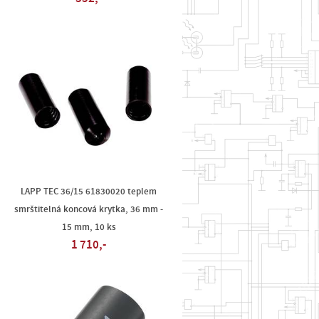
LAPP TEC 36/15 61830020 teplem
smrštitelná koncová krytka, 36 mm -
15 mm, 10 ks
1 710,-