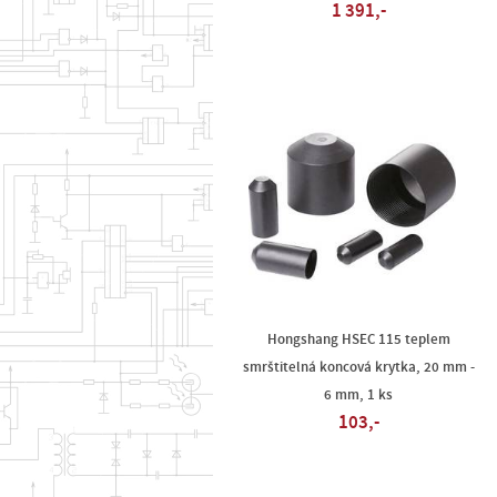
1 391,-
Hongshang HSEC 115 teplem
smrštitelná koncová krytka, 20 mm -
6 mm, 1 ks
103,-