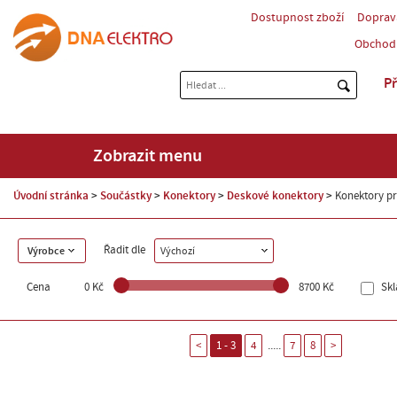
Dostupnost zboží
Doprav
Obchod
Př
Zobrazit menu
Úvodní stránka
Součástky
Konektory
Deskové konektory
Konektory pr
Řadit dle
Výrobce
Výchozí
Cena
0 Kč
8700 Kč
Sk
.....
<
1 - 3
4
7
8
>