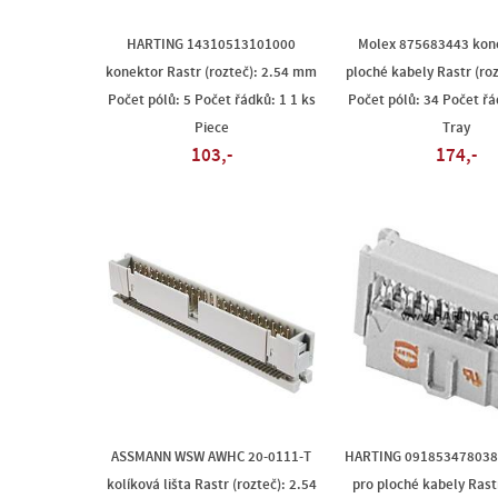
HARTING 14310513101000
Molex 875683443 kone
konektor Rastr (rozteč): 2.54 mm
ploché kabely Rastr (ro
Počet pólů: 5 Počet řádků: 1 1 ks
Počet pólů: 34 Počet řá
Piece
Tray
103,-
174,-
ASSMANN WSW AWHC 20-0111-T
HARTING 091853478038
kolíková lišta Rastr (rozteč): 2.54
pro ploché kabely Rastr