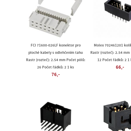
FCI 71600-026LF konektor pro
Molex 702461201 kolík
ploché kabely s odlehčením tahu
Rastr (rozteč): 2.54 mm 
Rastr (rozteč): 2.54 mm Počet pólů:
12 Počet řádků: 2 1 
66,-
26 Počet řádků: 2 1 ks
76,-