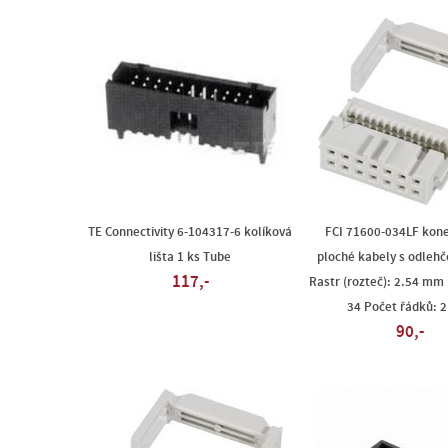
TE Connectivity 6-104317-6 kolíková
FCI 71600-034LF kone
lišta 1 ks Tube
ploché kabely s odleh
117,-
Rastr (rozteč): 2.54 mm 
34 Počet řádků: 2
90,-