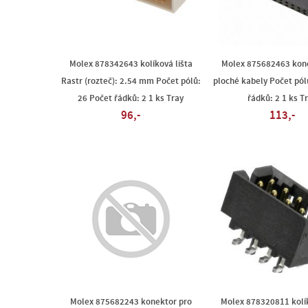
Molex 878342643 kolíková lišta
Molex 875682463 kone
Rastr (rozteč): 2.54 mm Počet pólů:
ploché kabely Počet pól
26 Počet řádků: 2 1 ks Tray
řádků: 2 1 ks T
96,-
113,-
Molex 875682243 konektor pro
Molex 878320811 kolík