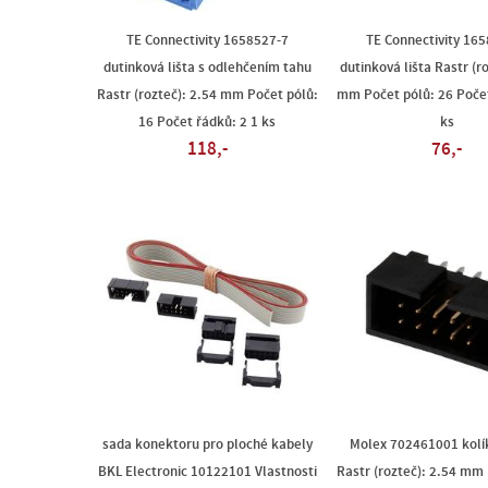
TE Connectivity 1658527-7
TE Connectivity 16
dutinková lišta s odlehčením tahu
dutinková lišta Rastr (r
Rastr (rozteč): 2.54 mm Počet pólů:
mm Počet pólů: 26 Počet
16 Počet řádků: 2 1 ks
ks
118,-
76,-
sada konektoru pro ploché kabely
Molex 702461001 kolík
BKL Electronic 10122101 Vlastnosti
Rastr (rozteč): 2.54 mm 