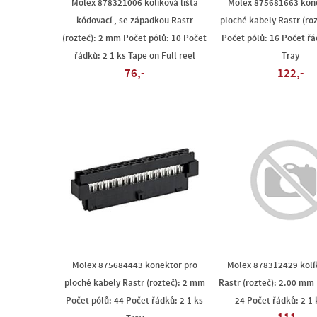
Molex 878321006 kolíková lišta
Molex 875681663 kone
kódovací , se západkou Rastr
ploché kabely Rastr (ro
(rozteč): 2 mm Počet pólů: 10 Počet
Počet pólů: 16 Počet řá
řádků: 2 1 ks Tape on Full reel
Tray
76,-
122,-
Molex 875684443 konektor pro
Molex 878312429 kolík
ploché kabely Rastr (rozteč): 2 mm
Rastr (rozteč): 2.00 mm 
Počet pólů: 44 Počet řádků: 2 1 ks
24 Počet řádků: 2 1 