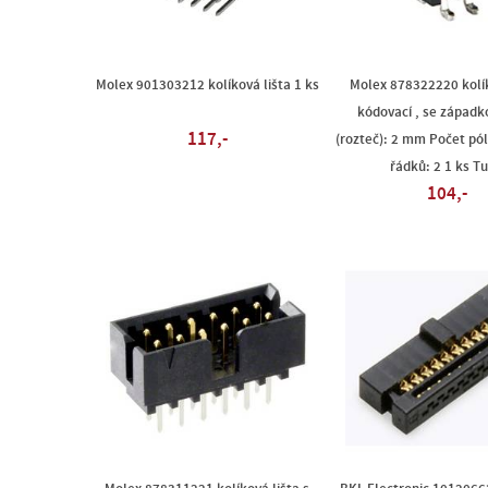
Molex 901303212 kolíková lišta 1 ks
Molex 878322220 kolík
kódovací , se západk
117,-
(rozteč): 2 mm Počet pól
řádků: 2 1 ks T
104,-