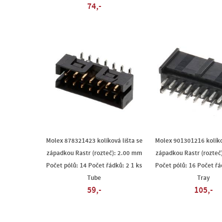
74,-
Molex 878321423 kolíková lišta se
Molex 901301216 kolíko
západkou Rastr (rozteč): 2.00 mm
západkou Rastr (rozteč
Počet pólů: 14 Počet řádků: 2 1 ks
Počet pólů: 16 Počet řá
Tube
Tray
59,-
105,-