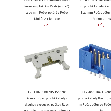
Molex 878311221 kolíková lišta s
BKL Electronic 1012066
kovovým pláštěm Rastr (rozteč):
pro ploché kabely Rastr
2.00 mm Počet pólů: 12 Počet
1.27 mm Počet pólů: 
řádků: 2 1 ks Tube
řádků: 2 1 ks
72,-
69,-
TRU COMPONENTS 1589789
FCI 75869-104LF kone
konektor pro ploché kabely s
ploché kabely Rastr (ro
dlouhou vysouvací páčkou Rastr
mm Počet pólů: 20 Počet
(rozteč): 2.54 mm Počet pólů: 34
ks