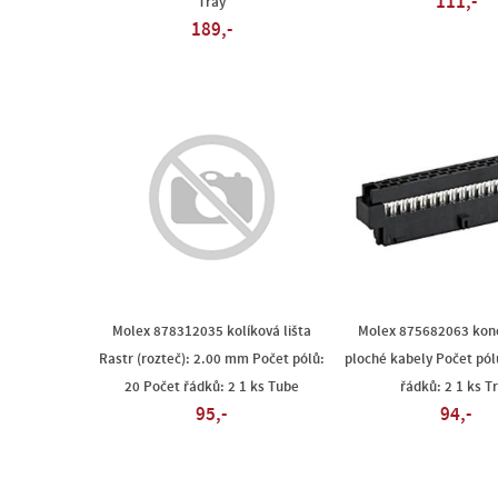
111,-
Tray
189,-
Molex 878312035 kolíková lišta
Molex 875682063 kone
Rastr (rozteč): 2.00 mm Počet pólů:
ploché kabely Počet pól
20 Počet řádků: 2 1 ks Tube
řádků: 2 1 ks T
95,-
94,-