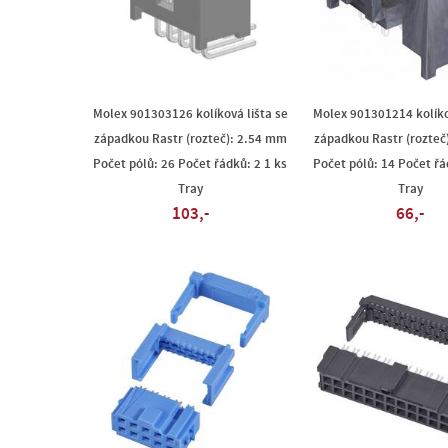
Molex 901303126 kolíková lišta se
Molex 901301214 kolíko
západkou Rastr (rozteč): 2.54 mm
západkou Rastr (rozteč
Počet pólů: 26 Počet řádků: 2 1 ks
Počet pólů: 14 Počet řá
Tray
Tray
103,-
66,-