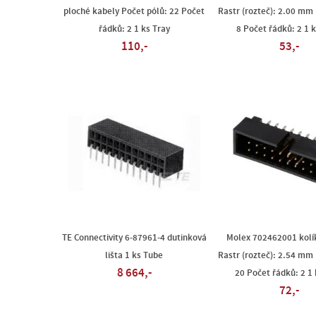
ploché kabely Počet pólů: 22 Počet
Rastr (rozteč): 2.00 mm 
řádků: 2 1 ks Tray
8 Počet řádků: 2 1 
110,-
53,-
TE Connectivity 6-87961-4 dutinková
Molex 702462001 kolík
lišta 1 ks Tube
Rastr (rozteč): 2.54 mm 
8 664,-
20 Počet řádků: 2 1 
72,-