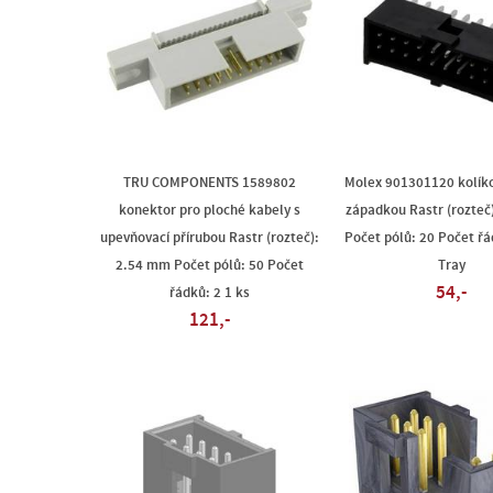
TRU COMPONENTS 1589802
Molex 901301120 kolíko
konektor pro ploché kabely s
západkou Rastr (rozteč
upevňovací přírubou Rastr (rozteč):
Počet pólů: 20 Počet řá
2.54 mm Počet pólů: 50 Počet
Tray
54,-
řádků: 2 1 ks
121,-