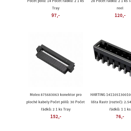
Počet pólů: 14 Počet řádků: 2 1 ks
28 Počet řádků: 2 1 ks T
Tray
reel
97,-
120,-
Molex 875683063 konektor pro
HARTING 1411051300100
ploché kabely Počet pólů: 30 Počet
lišta Rastr (rozteč): 2.
řádků: 2 1 ks Tray
řádků: 1 1 ks
152,-
76,-