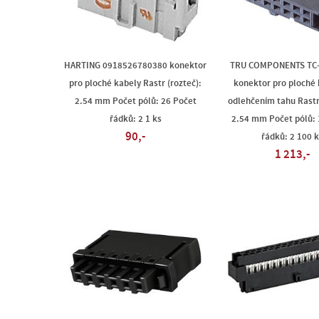
HARTING 0918526780380 konektor
TRU COMPONENTS TC
pro ploché kabely Rastr (rozteč):
konektor pro ploché 
2.54 mm Počet pólů: 26 Počet
odlehčením tahu Rastr 
řádků: 2 1 ks
2.54 mm Počet pólů: 
90,-
řádků: 2 100 k
1 213,-