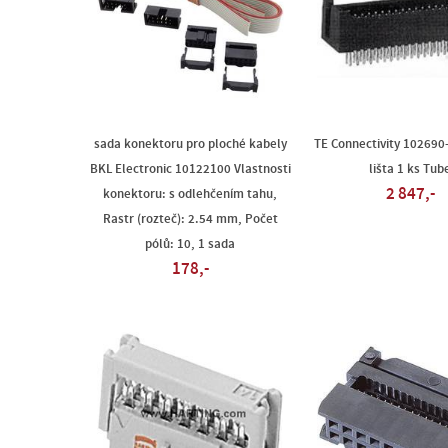
sada konektoru pro ploché kabely
TE Connectivity 102690
BKL Electronic 10122100 Vlastnosti
lišta 1 ks Tub
2 847,-
konektoru: s odlehčením tahu,
Rastr (rozteč): 2.54 mm, Počet
pólů: 10, 1 sada
178,-