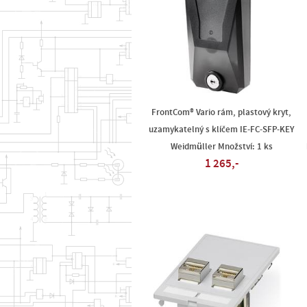
FrontCom® Vario rám, plastový kryt,
uzamykatelný s klíčem IE-FC-SFP-KEY
Weidmüller Množství: 1 ks
1 265,-