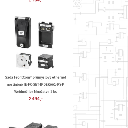
1 784,-
Sada FrontCom® průmyslový ethernet
nestíněné IE-FC-SET-IPDEK001-KY-P
Weidmüller Množství: 1 ks
2 494,-