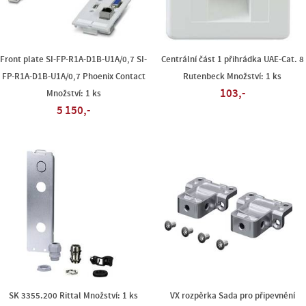
Front plate SI-FP-R1A-D1B-U1A/0,7 SI-
Centrální část 1 přihrádka UAE-Cat. 8
FP-R1A-D1B-U1A/0,7 Phoenix Contact
Rutenbeck Množství: 1 ks
103,-
Množství: 1 ks
5 150,-
SK 3355.200 Rittal Množství: 1 ks
VX rozpěrka Sada pro připevnění