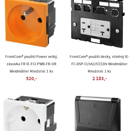
FrontCom® použití Power velký,
FrontCom® použití desky, stíněný IE-
zásuvka FR IE-FCI-PWB-FR-OR
FC-DSP-CI/3A/2ST/1D9 Weidmüller
Weidmüller Množství: 1 ks
Množství: 1 ks
520,-
2 183,-