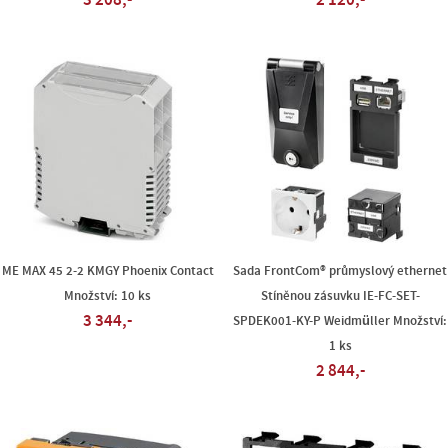
3 208,-
2 120,-
ME MAX 45 2-2 KMGY Phoenix Contact
Sada FrontCom® průmyslový ethernet
Množství: 10 ks
Stíněnou zásuvku IE-FC-SET-
3 344,-
SPDEK001-KY-P Weidmüller Množství:
1 ks
2 844,-