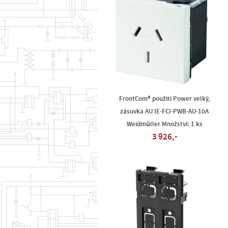
FrontCom® použití Power velký,
zásuvka AU IE-FCI-PWB-AU-10A
Weidmüller Množství: 1 ks
3 926,-