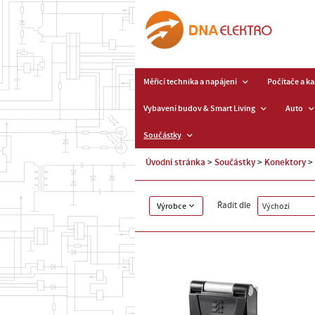
Měřicí technika a napájení
Počítače a k
Vybavení budov & Smart Living
Auto
Součástky
Úvodní stránka
Součástky
Konektory
Řadit dle
Výrobce
Výchozí