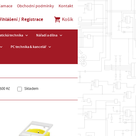
klamace
Obchodní podmínky
Kontakt
řihlášení / Registrace
Košík
tická technika
Nářadí a dílna
PC technika & kancelář
500 Kč
Skladem