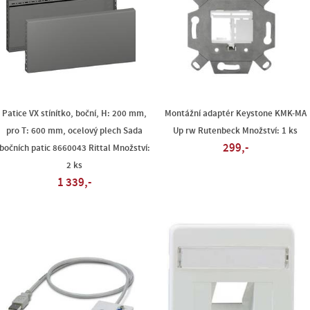
Patice VX stínítko, boční, H: 200 mm,
Montážní adaptér Keystone KMK-MA
pro T: 600 mm, ocelový plech Sada
Up rw Rutenbeck Množství: 1 ks
299,-
bočních patic 8660043 Rittal Množství:
2 ks
1 339,-