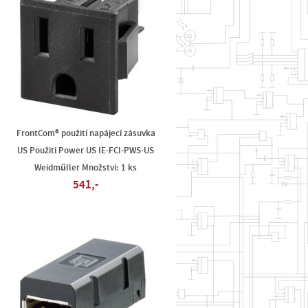
FrontCom® použití napájecí zásuvka
US Použití Power US IE-FCI-PWS-US
Weidmüller Množství: 1 ks
541,-