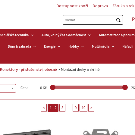
Dostupnost zboží
Doprava
Záruka a re
P
ancelářská technika
Auto, volný čas a domácnost
Automatizace a pneuma
Dům & zahrada
Energie
Hobby
Multimédia
Nářadí
Konektory - příslušenství, obecné
Montážní desky a skříně
Cena
0 Kč
26
.....
<
1 - 2
3
9
10
>