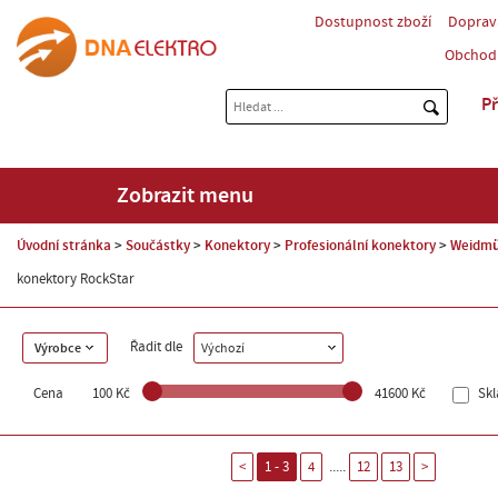
Dostupnost zboží
Doprav
Obchod
Př
Zobrazit menu
Úvodní stránka
Součástky
Konektory
Profesionální konektory
Weidmü
konektory RockStar
Řadit dle
Výrobce
Výchozí
Cena
100 Kč
41600 Kč
Sk
.....
<
1 - 3
4
12
13
>