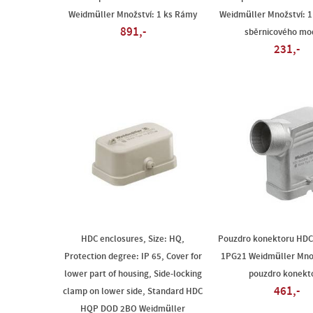
Weidmüller Množství: 1 ks Rámy
Weidmüller Množství: 1
891,-
sběrnicového mo
231,-
HDC enclosures, Size: HQ,
Pouzdro konektoru HD
Protection degree: IP 65, Cover for
1PG21 Weidmüller Množ
lower part of housing, Side-locking
pouzdro konekt
461,-
clamp on lower side, Standard HDC
HQP DOD 2BO Weidmüller