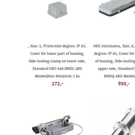
, Size: 1, Protection degree: IP 65,
HDC enclosures, Size: 8,
Cover for lower part of housing,
degree: IP 65, Cover for
Side-locking clamp on lower side,
of housing, Side-lockin
Standard HDC 04A DMDL 2BO
upper side, Standard
Weidmüller Množství: 1 ks
DMDQ 4BO Weidmü
272,-
950,-