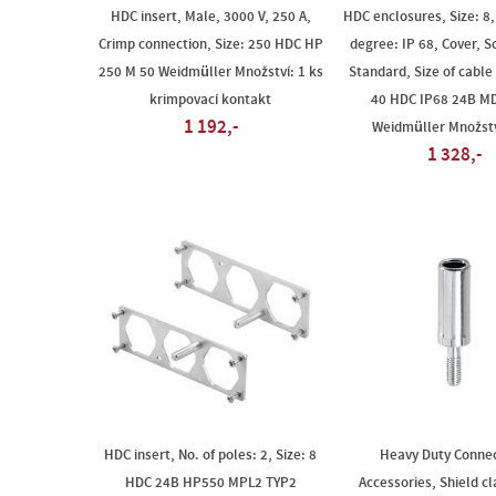
HDC insert, Male, 3000 V, 250 A,
HDC enclosures, Size: 8,
Crimp connection, Size: 250 HDC HP
degree: IP 68, Cover, S
250 M 50 Weidmüller Množství: 1 ks
Standard, Size of cable
krimpovací kontakt
40 HDC IP68 24B M
1 192,-
Weidmüller Množstv
1 328,-
HDC insert, No. of poles: 2, Size: 8
Heavy Duty Connec
HDC 24B HP550 MPL2 TYP2
Accessories, Shield 