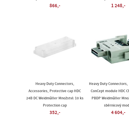
866,-
1 248,-
Heavy Duty Connectors,
Heavy Duty Connectors, 
Accessories, Protective cap HDC
ConCept module HDC C
24B DC Weidmüller Množství: 10 ks
PBDP Weidmüller Množs
Protection cap
sběrnicový mod
352,-
4 604,-