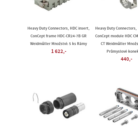
Heavy Duty Connectors, HDC insert,
Heavy Duty Connectors, 
ConCept frame HDC-CR24-7B GR
ConCept module HDC CM
Weidmüller Množství: 5 ks Rámy
CT Weidmüller Množst
1 622,-
Průmyslové kone
440,-