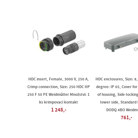
HDC insert, Female, 3000 V, 250 A,
HDC enclosures, Size: 8,
Crimp connection, Size: 250 HDC HP
degree: IP 65, Cover for
250 F 50 PE Weidmüller Množství: 1
of housing, Side-lockin
ks krimpovací kontakt
lower side, Standard
1 248,-
DODQ 4BO Weidmü
761,-