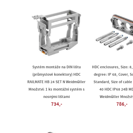
Systém montáže na DIN lištu
HDC enclosures, Size: 8,
(průmyslové konektory) HDC
degree: IP 68, Cover, S
RAILMATE HB 24 SET N Weidmüller
Standard, Size of cable
Množství: 1 ks montážní systém s
40 HDC IP68 24B M
nosnými lištami
Weidmüller Množstv
734,-
786,-