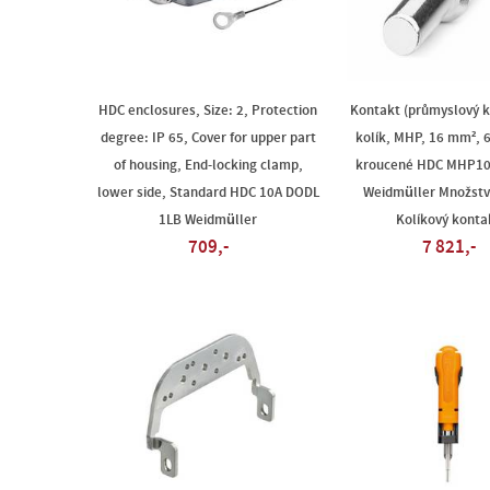
HDC enclosures, Size: 2, Protection
Kontakt (průmyslový k
degree: IP 65, Cover for upper part
kolík, MHP, 16 mm², 
of housing, End-locking clamp,
kroucené HDC MHP10
lower side, Standard HDC 10A DODL
Weidmüller Množství
1LB Weidmüller
Kolíkový konta
709,-
7 821,-