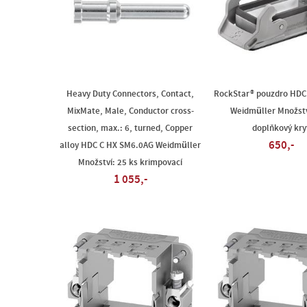
Heavy Duty Connectors, Contact,
RockStar® pouzdro HDC
MixMate, Male, Conductor cross-
Weidmüller Množstv
section, max.: 6, turned, Copper
doplňkový kry
650,-
alloy HDC C HX SM6.0AG Weidmüller
Množství: 25 ks krimpovací
1 055,-