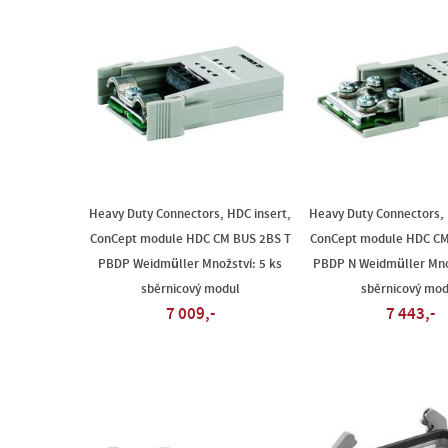
Heavy Duty Connectors, HDC insert,
Heavy Duty Connectors, 
ConCept module HDC CM BUS 2BS T
ConCept module HDC CM
PBDP Weidmüller Množství: 5 ks
PBDP N Weidmüller Množ
sběrnicový modul
sběrnicový mod
7 009,-
7 443,-