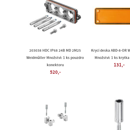
203038 HDC IP68 24B MD 2M25
Krycí deska ABD-8-OR 
Weidmüller Množství: 1 ks pouzdro
Množství: 1 ks krytka
131,-
konektoru
520,-