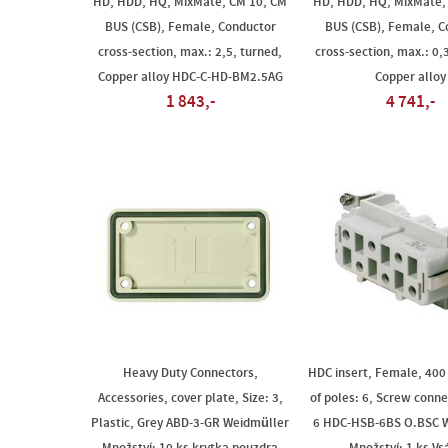
HD, HDD, HQ, MixMate, CM 10, CM
HD, HDD, HQ, MixMate,
BUS (CSB), Female, Conductor
BUS (CSB), Female, C
cross-section, max.: 2,5, turned,
cross-section, max.: 0,
Copper alloy HDC-C-HD-BM2.5AG
Copper alloy
1 843,-
4 741,-
Heavy Duty Connectors,
HDC insert, Female, 400 
Accessories, cover plate, Size: 3,
of poles: 6, Screw conne
Plastic, Grey ABD-3-GR Weidmüller
6 HDC-HSB-6BS O.BSC 