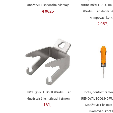
Množství: 1 ks vložka nástroje
slitina mědi HDC-C-H
4 062,-
Weidmüller Množství
krimpovací kont
2 057,-
HDC HQ VRFE LOCK Weidmüller
Tools, Contact remov
Množství: 1 ks náhradní třmen
REMOVAL TOOL HD We
131,-
Množství: 1 ks nást
uvolňování kont