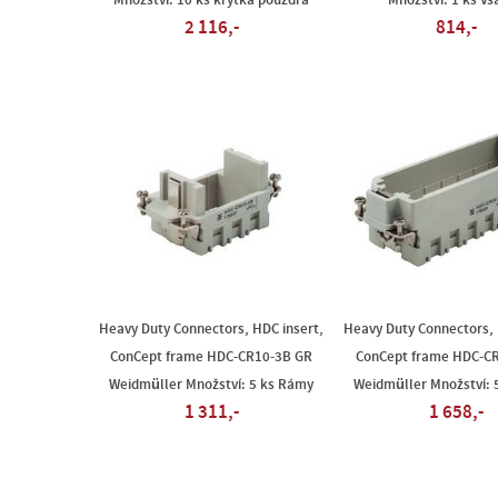
Množství: 10 ks krytka pouzdra
Množství: 1 ks V
2 116,-
814,-
Heavy Duty Connectors, HDC insert,
Heavy Duty Connectors, 
ConCept frame HDC-CR10-3B GR
ConCept frame HDC-C
Weidmüller Množství: 5 ks Rámy
Weidmüller Množství: 
1 311,-
1 658,-