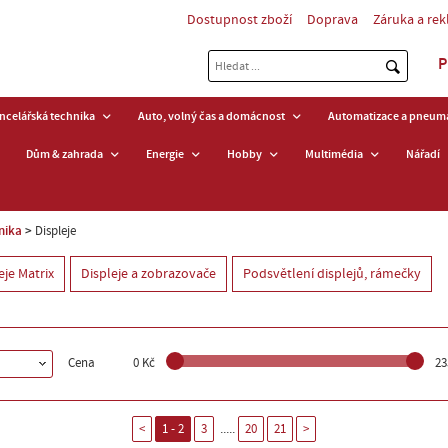
Dostupnost zboží
Doprava
Záruka a re
P
ancelářská technika
Auto, volný čas a domácnost
Automatizace a pneuma
Dům & zahrada
Energie
Hobby
Multimédia
Nářadí
nika
Displeje
eje Matrix
Displeje a zobrazovače
Podsvětlení displejů, rámečky
Cena
0 Kč
23
.....
<
1 - 2
3
20
21
>