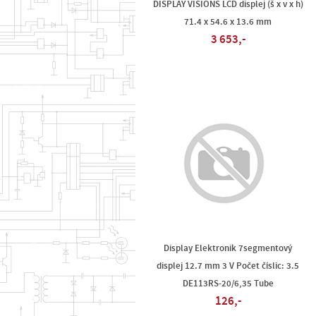
DISPLAY VISIONS LCD displej (š x v x h)
71.4 x 54.6 x 13.6 mm
3 653,-
Display Elektronik 7segmentový
displej 12.7 mm 3 V Počet číslic: 3.5
DE113RS-20/6,35 Tube
126,-