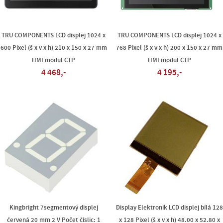
TRU COMPONENTS LCD displej 1024 x
TRU COMPONENTS LCD displej 1024 x
600 Pixel (š x v x h) 210 x 150 x 27 mm
768 Pixel (š x v x h) 200 x 150 x 27 mm
HMI modul CTP
HMI modul CTP
4 468,-
4 195,-
Kingbright 7segmentový displej
Display Elektronik LCD displej bílá 128
červená 20 mm 2 V Počet číslic: 1
x 128 Pixel (š x v x h) 48.00 x 52.80 x