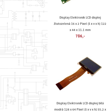
Display Elektronik LCD displej
žlutozelená 16 x 2 Pixel (š x v x h) 122
x 44 x 11.1 mm
786,-
Display Elektronik LCD displej bílá
modrá 128 x 64 Pixel (š x v x h) 55.2 x