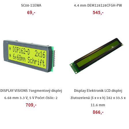
SC08-11EWA
4.4 mm DEM128128CFGH-PW
69,-
545,-
DISPLAY VISIONS 7segmentový displej
Display Elektronik LCD displej
6.68 mm 3.3 V, 5 V Počet číslic: 2
žlutozelená (š x v x h) 182 x 33.5 x
709,-
11.6 mm
866,-