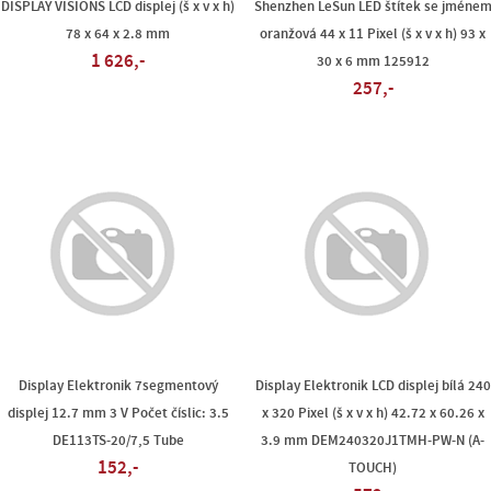
DISPLAY VISIONS LCD displej (š x v x h)
Shenzhen LeSun LED štítek se jméne
78 x 64 x 2.8 mm
oranžová 44 x 11 Pixel (š x v x h) 93 x
1 626,-
30 x 6 mm 125912
257,-
Display Elektronik 7segmentový
Display Elektronik LCD displej bílá 240
displej 12.7 mm 3 V Počet číslic: 3.5
x 320 Pixel (š x v x h) 42.72 x 60.26 x
DE113TS-20/7,5 Tube
3.9 mm DEM240320J1TMH-PW-N (A-
152,-
TOUCH)