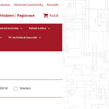
klamace
Obchodní podmínky
Kontakt
řihlášení / Registrace
Košík
tická technika
Nářadí a dílna
PC technika & kancelář
500 Kč
Skladem