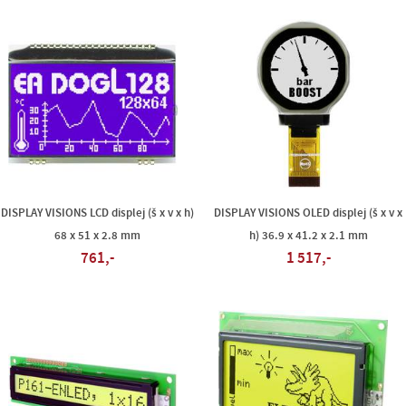
DISPLAY VISIONS LCD displej (š x v x h)
DISPLAY VISIONS OLED displej (š x v x
68 x 51 x 2.8 mm
h) 36.9 x 41.2 x 2.1 mm
761,-
1 517,-