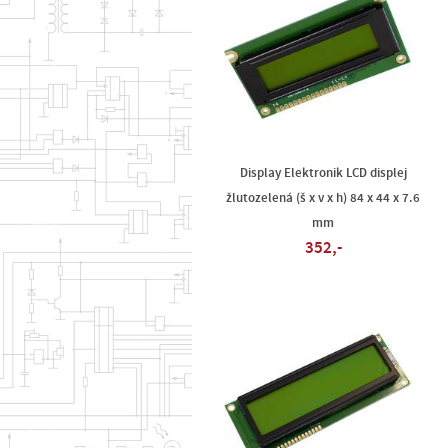
Display Elektronik LCD displej
žlutozelená (š x v x h) 84 x 44 x 7.6
mm
352,-