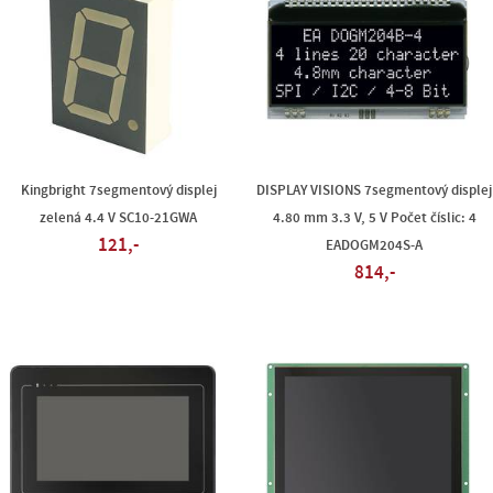
Kingbright 7segmentový displej
DISPLAY VISIONS 7segmentový displej
zelená 4.4 V SC10-21GWA
4.80 mm 3.3 V, 5 V Počet číslic: 4
121,-
EADOGM204S-A
814,-