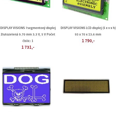
DISPLAY VISIONS 7segmentový displej
DISPLAY VISIONS LCD displej (š x v x h)
žlutozelená 9.70 mm 3.3 V, 5 V Počet
93 x 70 x 13.6 mm
1 790,-
číslic: 1
1 731,-