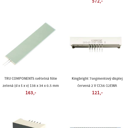
572,-
TRU COMPONENTS světelná fólie
Kingbright 7segmentový displej
zelená (d x š x v) 138 x 34 x 0.5 mm
červená 2 V CC56-12EWA
163,-
121,-