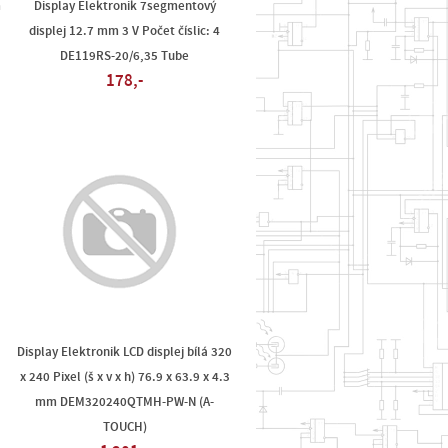
m
Display Elektronik 7segmentový
displej 12.7 mm 3 V Počet číslic: 4
DE119RS-20/6,35 Tube
178,-
Display Elektronik LCD displej bílá 320
x 240 Pixel (š x v x h) 76.9 x 63.9 x 4.3
mm DEM320240QTMH-PW-N (A-
TOUCH)