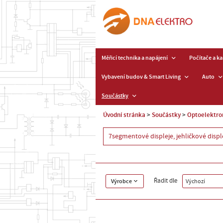
Měřicí technika a napájení
Počítače a k
Vybavení budov & Smart Living
Auto
Součástky
Úvodní stránka
Součástky
Optoelektro
7segmentové displeje, jehličkové displ
Řadit dle
Výrobce
Výchozí