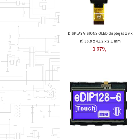
DISPLAY VISIONS OLED displej (š x v x
h) 36.9 x 41.2 x 2.1 mm
1 679,-