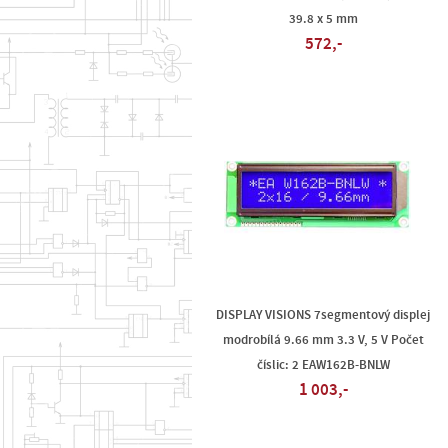
39.8 x 5 mm
572,-
DISPLAY VISIONS 7segmentový displej
modrobílá 9.66 mm 3.3 V, 5 V Počet
číslic: 2 EAW162B-BNLW
1 003,-