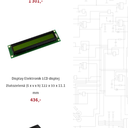
1 301,-
Display Elektronik LCD displej
žlutozelená (š x v x h) 122 x 33 x 11.1
mm
436,-