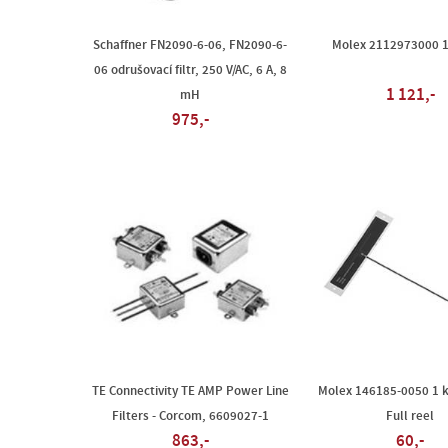
Schaffner FN2090-6-06, FN2090-6-
Molex 2112973000 1
06 odrušovací filtr, 250 V/AC, 6 A, 8
1 121,-
mH
975,-
TE Connectivity TE AMP Power Line
Molex 146185-0050 1 k
Filters - Corcom, 6609027-1
Full reel
863,-
60,-