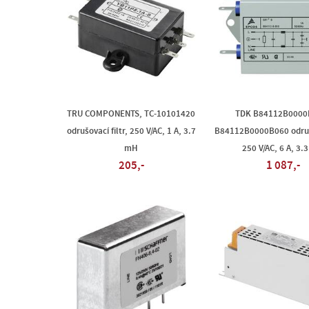
TRU COMPONENTS, TC-10101420
TDK B84112B0000
odrušovací filtr, 250 V/AC, 1 A, 3.7
B84112B0000B060 odrušo
mH
250 V/AC, 6 A, 3.
205,-
1 087,-