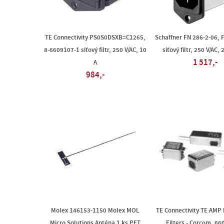
TE Connectivity PS0S0DSXB=C1265,
Schaffner FN 286-2-06, 
8-6609107-1 síťový filtr, 250 V/AC, 10
síťový filtr, 250 V/AC,
1 517,-
A
984,-
Molex 146153-1150 Molex MOL
TE Connectivity TE AMP
Micro Solutions Anténa 1 ks PET
Filters - Corcom, 66