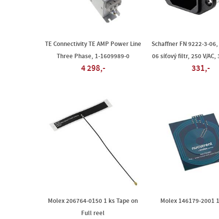
TE Connectivity TE AMP Power Line
Schaffner FN 9222-3-06,
Three Phase, 1-1609989-0
06 síťový filtr, 250 V/AC,
4 298,-
331,-
Molex 206764-0150 1 ks Tape on
Molex 146179-2001 1
Full reel