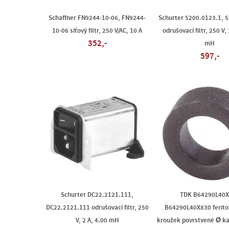
Schaffner FN9244-10-06, FN9244-
Schurter 5200.0123.1, 
10-06 síťový filtr, 250 V/AC, 10 A
odrušovací filtr, 250 V,
352,-
mH
597,-
Schurter DC22.2121.111,
TDK B64290L40X
DC22.2121.111 odrušovací filtr, 250
B64290L40X830 feritov
V, 2 A, 4.00 mH
kroužek povrstvené Ø ka