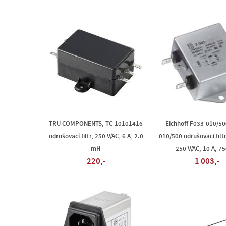
TRU COMPONENTS, TC-10101416
Eichhoff F033-010/50
odrušovací filtr, 250 V/AC, 6 A, 2.0
010/500 odrušovací filtr
mH
250 V/AC, 10 A, 7
220,-
1 003,-