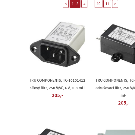
.....
<
1 - 3
4
10
11
>
TRU COMPONENTS, TC-10101412
TRU COMPONENTS, TC-
síťový filtr, 250 V/AC, 6 A, 0.8 mH
odrušovací filtr, 250 V/A
205,-
mH
205,-