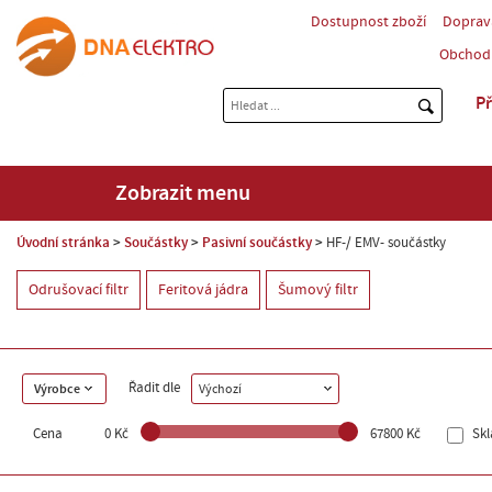
Dostupnost zboží
Doprav
Obchod
Př
Zobrazit menu
Úvodní stránka
Součástky
Pasivní součástky
HF-/ EMV- součástky
Odrušovací filtr
Feritová jádra
Šumový filtr
Řadit dle
Výrobce
Výchozí
Cena
0 Kč
67800 Kč
Sk