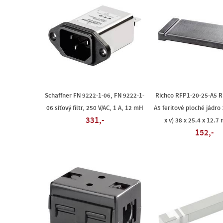
Schaffner FN 9222-1-06, FN 9222-1-
Richco RFP1-20-25-A5 R
06 síťový filtr, 250 V/AC, 1 A, 12 mH
A5 feritové ploché jádro 
331,-
x v) 38 x 25.4 x 12.7
152,-