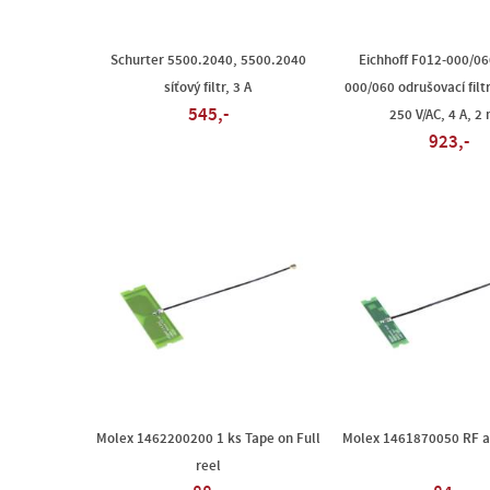
Schurter 5500.2040, 5500.2040
Eichhoff F012-000/06
síťový filtr, 3 A
000/060 odrušovací filtr
545,-
250 V/AC, 4 A, 2
923,-
Molex 1462200200 1 ks Tape on Full
Molex 1461870050 RF a
reel