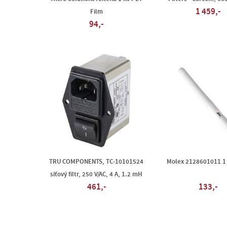
1 459,-
Film
94,-
TRU COMPONENTS, TC-10101524
Molex 2128601011 1 
síťový filtr, 250 V/AC, 4 A, 1.2 mH
461,-
133,-