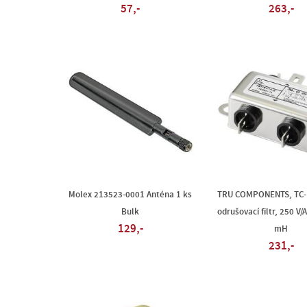
57,-
263,-
Molex 213523-0001 Anténa 1 ks
TRU COMPONENTS, TC-
Bulk
odrušovací filtr, 250 V/A
129,-
mH
231,-