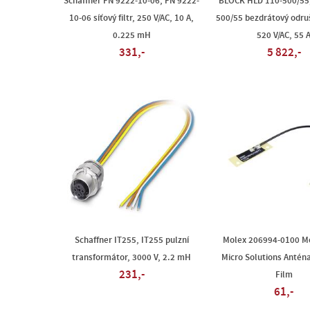
Schaffner FN 9222-10-06, FN 9222-
BLOCK HLD 110-500/55,
10-06 síťový filtr, 250 V/AC, 10 A,
500/55 bezdrátový odrušo
0.225 mH
520 V/AC, 55 
331,-
5 822,-
Schaffner IT255, IT255 pulzní
Molex 206994-0100 M
transformátor, 3000 V, 2.2 mH
Micro Solutions Anténa
231,-
Film
61,-