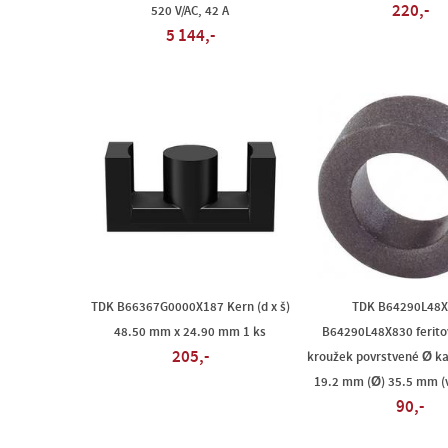
220,-
520 V/AC, 42 A
5 144,-
TDK B66367G0000X187 Kern (d x š)
TDK B64290L48X
48.50 mm x 24.90 mm 1 ks
B64290L48X830 feritov
205,-
kroužek povrstvené Ø ka
19.2 mm (Ø) 35.5 mm (v
90,-