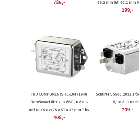
786,-
39.2 mm (Ø) 60.1 mm (v
299,-
TRU COMPONENTS TC-10471948
Schurter, 5500.2032 síťov
Odrušovací filtr 250 V/AC 10 A 0.6
V, 10 A, 0.82 
709,-
mH (d x š x v) 75 x 51 x 37 mm 1 ks
408,-