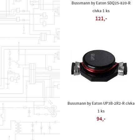
Bussmann by Eaton SDQ25-820-R
cívka 1 ks
121,-
Bussmann by Eaton UP3B-2R2-R cívka
1 ks
94,-