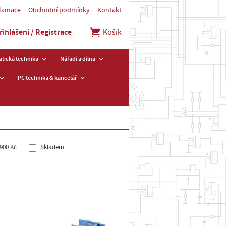
klamace
Obchodní podmínky
Kontakt
řihlášení / Registrace
Košík
tická technika
Nářadí a dílna
PC technika & kancelář
900 Kč
Skladem