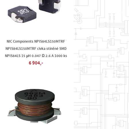
NIC Components NPIS84LS150MTRF
NPIS84LS150MTRF cívka stíněné SMD
NPIS84LS 15 µH 0.047 Ω 2.6 A 1000 ks
6 904,-