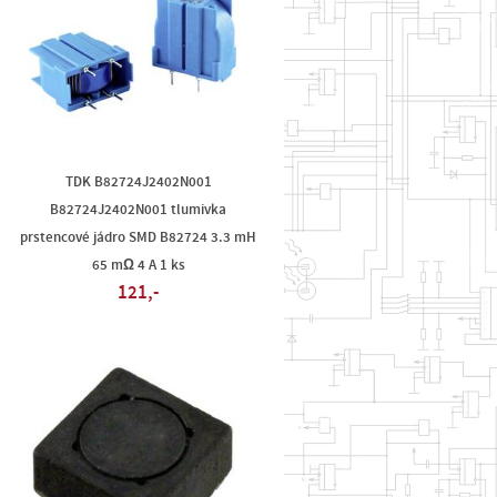
TDK B82724J2402N001
B82724J2402N001 tlumivka
s
prstencové jádro SMD B82724 3.3 mH
65 mΩ 4 A 1 ks
121,-