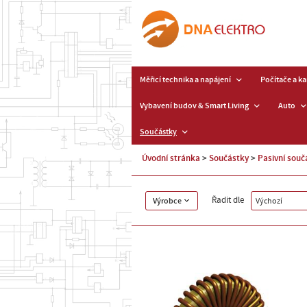
Měřicí technika a napájení
Počítače a k
Vybavení budov & Smart Living
Auto
Součástky
Úvodní stránka
Součástky
Pasivní souč
Řadit dle
Výrobce
Výchozí