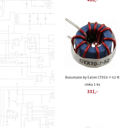
408,-
Bussmann by Eaton CTX10-7-52-R
cívka 1 ks
331,-