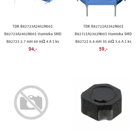
TDK B82723A2402N001
TDK B82721A2362N001
B82723A2402N001 tlumivka SMD
B82721A2362N001 tlumivka SMD
B82723 2.7 mH 60 mΩ 4 A 1 ks
B82721 0.4 mH 35 mΩ 3.6 A 1 ks
94,-
59,-