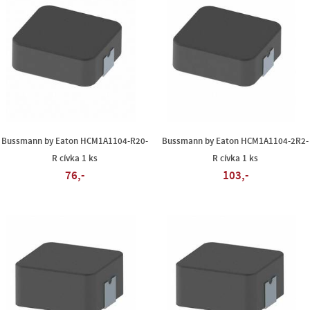
Bussmann by Eaton HCM1A1104-R20-
Bussmann by Eaton HCM1A1104-2R2-
R cívka 1 ks
R cívka 1 ks
76,-
103,-