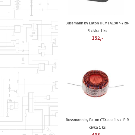
Bussmann by Eaton HCM1A1307-7R8-
R cívka 1 ks
152,-
Bussmann by Eaton CTX500-1-52LP-R
cívka 1 ks