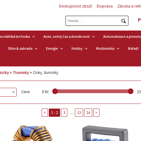
Dostupnost zboží
Doprava
Záruka a re
P
ancelářská technika
Auto, volný čas a domácnost
Automatizace a pneuma
Dům & zahrada
Energie
Hobby
Multimédia
Nářadí
ástky
Tlumivky
Cívky, tlumivky
Cena
0 Kč
23
.....
<
1 - 2
3
13
14
>