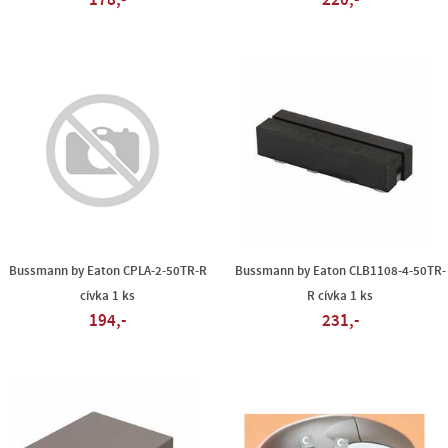
178,-
220,-
Bussmann by Eaton CPLA-2-50TR-R
Bussmann by Eaton CLB1108-4-50TR-
cívka 1 ks
R cívka 1 ks
194,-
231,-