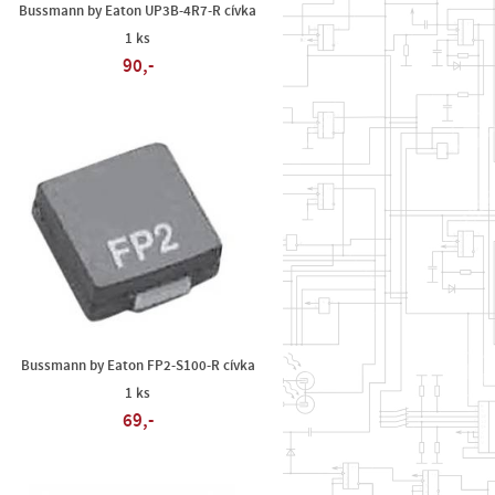
Bussmann by Eaton UP3B-4R7-R cívka
1 ks
90,-
Bussmann by Eaton FP2-S100-R cívka
1 ks
69,-