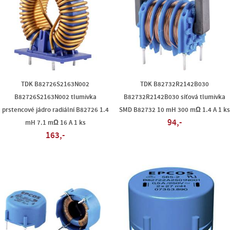
TDK B82726S2163N002
TDK B82732R2142B030
B82726S2163N002 tlumivka
B82732R2142B030 síťová tlumivka
prstencové jádro radiální B82726 1.4
SMD B82732 10 mH 300 mΩ 1.4 A 1 k
94,-
mH 7.1 mΩ 16 A 1 ks
163,-