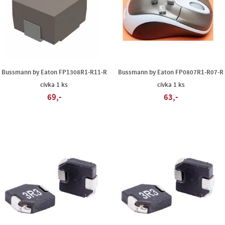
Bussmann by Eaton FP1308R1-R11-R
Bussmann by Eaton FP0807R1-R07-R
cívka 1 ks
cívka 1 ks
69,-
63,-