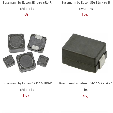
Bussmann by Eaton SD7030-5R0-R
Bussmann by Eaton SD3118-470-R
cívka 1 ks
cívka 1 ks
69,-
126,-
Bussmann by Eaton DRA124-1R5-R
Bussmann by Eaton FP4-120-R cívka 1
cívka 1 ks
ks
163,-
76,-