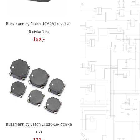
Bussmann by Eaton HCM1A1307-150-
R cívka 1 ks
152,-
Bussmann by Eaton CTX20-1A-R cívka
1 ks