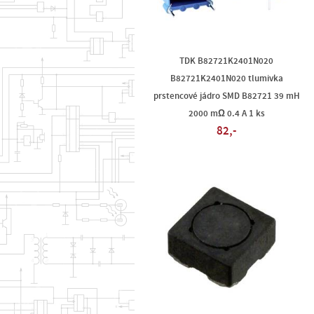
TDK B82721K2401N020
B82721K2401N020 tlumivka
prstencové jádro SMD B82721 39 mH
2000 mΩ 0.4 A 1 ks
82,-