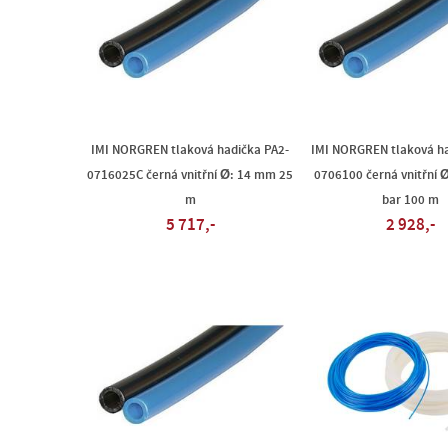
IMI NORGREN tlaková hadička PA2-
IMI NORGREN tlaková ha
0716025C černá vnitřní Ø: 14 mm 25
0706100 černá vnitřní 
m
bar 100 m
5 717,-
2 928,-