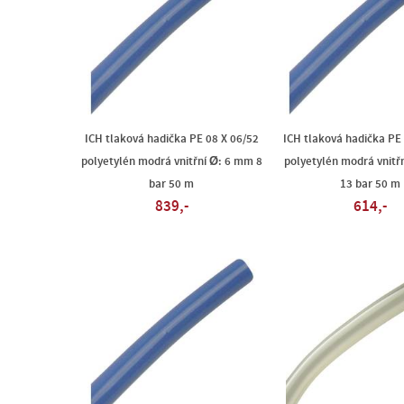
ICH tlaková hadička PE 08 X 06/52
ICH tlaková hadička PE
polyetylén modrá vnitřní Ø: 6 mm 8
polyetylén modrá vnitř
bar 50 m
13 bar 50 m
839,-
614,-