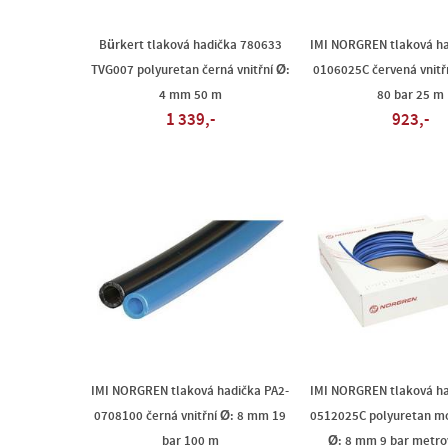
Bürkert tlaková hadička 780633
IMI NORGREN tlaková ha
TVG007 polyuretan černá vnitřní Ø:
0106025C červená vnitř
4 mm 50 m
80 bar 25 m
1 339,-
923,-
IMI NORGREN tlaková hadička PA2-
IMI NORGREN tlaková ha
0708100 černá vnitřní Ø: 8 mm 19
0512025C polyuretan mo
bar 100 m
Ø: 8 mm 9 bar metro