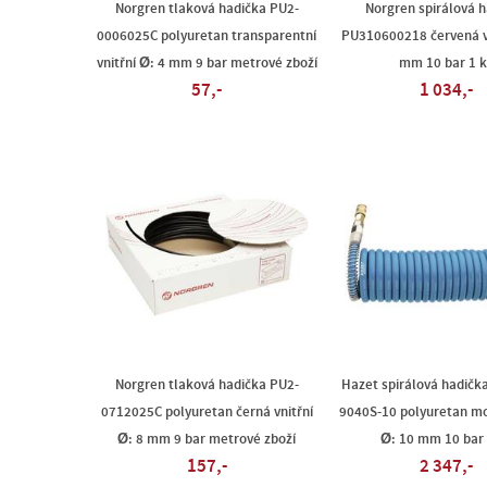
Norgren tlaková hadička PU2-
Norgren spirálová 
0006025C polyuretan transparentní
PU310600218 červená vn
vnitřní Ø: 4 mm 9 bar metrové zboží
mm 10 bar 1 k
57,-
1 034,-
Norgren tlaková hadička PU2-
Hazet spirálová hadičk
0712025C polyuretan černá vnitřní
9040S-10 polyuretan mo
Ø: 8 mm 9 bar metrové zboží
Ø: 10 mm 10 bar 
157,-
2 347,-