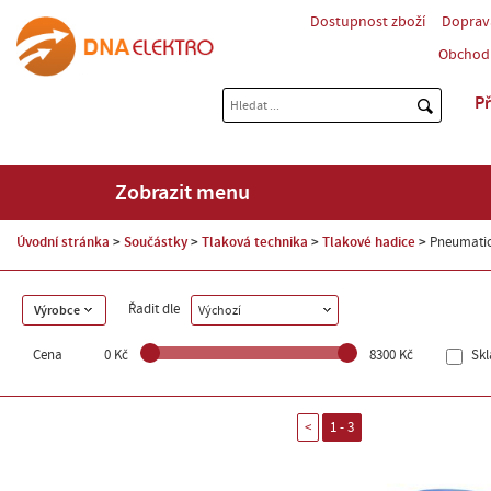
Dostupnost zboží
Doprav
Obchod
Př
Zobrazit menu
Úvodní stránka
Součástky
Tlaková technika
Tlakové hadice
Pneumatic
Řadit dle
Výrobce
Výchozí
Cena
0 Kč
8300 Kč
Sk
<
1 - 3