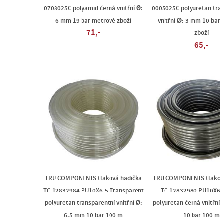
0708025C polyamid černá vnitřní Ø:
0005025C polyuretan tr
6 mm 19 bar metrové zboží
vnitřní Ø: 3 mm 10 ba
71,-
zboží
65,-
TRU COMPONENTS tlaková hadička
TRU COMPONENTS tlako
TC-12832984 PU10X6.5 Transparent
TC-12832980 PU10X6
polyuretan transparentní vnitřní Ø:
polyuretan černá vnitřn
6.5 mm 10 bar 100 m
10 bar 100 m