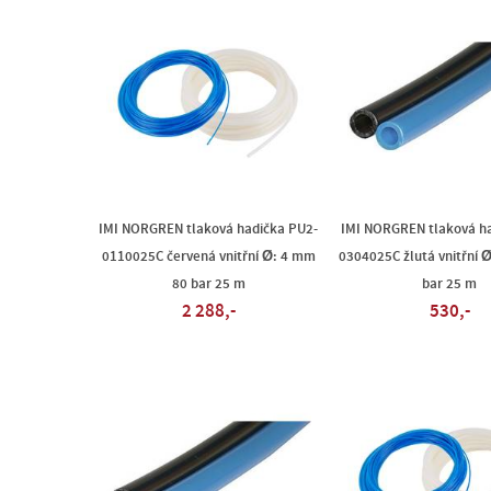
IMI NORGREN tlaková hadička PU2-
IMI NORGREN tlaková ha
0110025C červená vnitřní Ø: 4 mm
0304025C žlutá vnitřní 
80 bar 25 m
bar 25 m
2 288,-
530,-