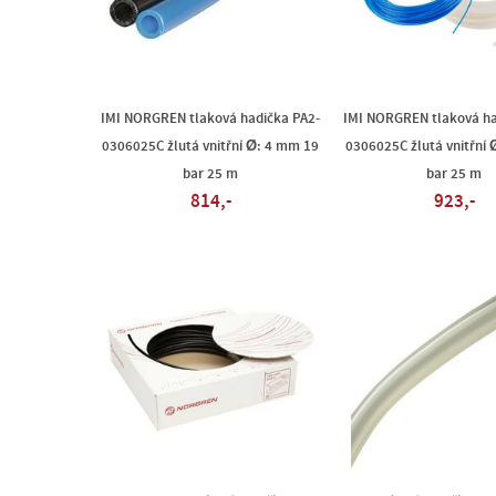
IMI NORGREN tlaková hadička PA2-
IMI NORGREN tlaková ha
0306025C žlutá vnitřní Ø: 4 mm 19
0306025C žlutá vnitřní
bar 25 m
bar 25 m
814,-
923,-