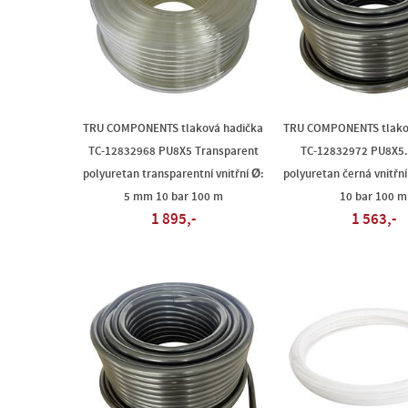
TRU COMPONENTS tlaková hadička
TRU COMPONENTS tlako
TC-12832968 PU8X5 Transparent
TC-12832972 PU8X5.
polyuretan transparentní vnitřní Ø:
polyuretan černá vnitřn
5 mm 10 bar 100 m
10 bar 100 m
1 895,-
1 563,-