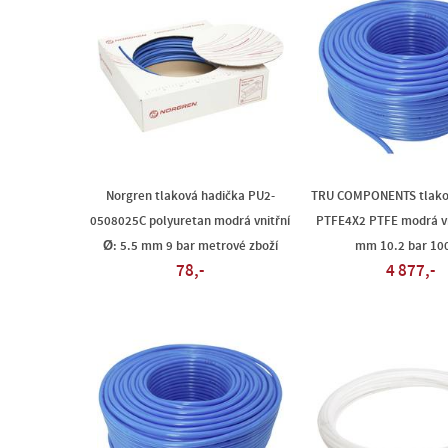
Norgren tlaková hadička PU2-
TRU COMPONENTS tlako
0508025C polyuretan modrá vnitřní
PTFE4X2 PTFE modrá vn
Ø: 5.5 mm 9 bar metrové zboží
mm 10.2 bar 10
78,-
4 877,-