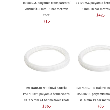
0008025C polyamid transparentní
0712025C polyamid černá
vnitřní Ø: 6 mm 19 bar metrové
9 mm 18 bar metrov
142,-
zboží
71,-
IMI NORGREN tlaková hadička
IMI NORGREN tlaková ha
PA0710025 polyamid černá vnitřní
0508025C polyamid mod
Ø: 7.5 mm 24 bar metrové zboží
Ø: 6 mm 19 bar metro
136,-
78,-