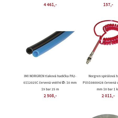
4 461,-
157,-
IMI NORGREN tlaková hadička PA2-
Norgren spirálová 
0112025C červená vnitřní Ø: 10 mm
PU310800428 červená vn
19 bar 25 m
mm 10 bar 1 k
2 508,-
2 011,-