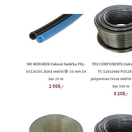
IMI NORGREN tlaková hadička PA2-
TRU COMPONENTS tlako
0312025C žlutá vnitřní Ø: 10 mm 19
TC-12832988 PU12X
bar 25 m
polyuretan černá vnitřn
2 508,-
bar 100 m
3 208,-