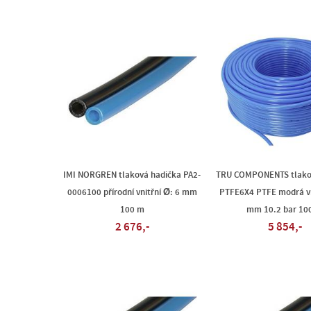
IMI NORGREN tlaková hadička PA2-
TRU COMPONENTS tlako
0006100 přírodní vnitřní Ø: 6 mm
PTFE6X4 PTFE modrá vn
100 m
mm 10.2 bar 10
2 676,-
5 854,-