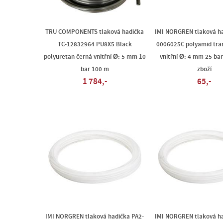
TRU COMPONENTS tlaková hadička
IMI NORGREN tlaková ha
TC-12832964 PU8X5 Black
0006025C polyamid tra
polyuretan černá vnitřní Ø: 5 mm 10
vnitřní Ø: 4 mm 25 ba
bar 100 m
zboží
1 784,-
65,-
IMI NORGREN tlaková hadička PA2-
IMI NORGREN tlaková ha