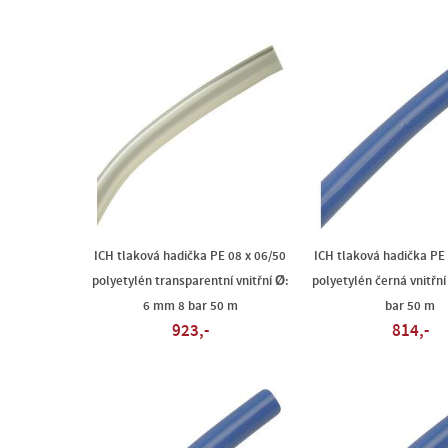
ICH tlaková hadička PE 08 x 06/50
ICH tlaková hadička PE
polyetylén transparentní vnitřní Ø:
polyetylén černá vnitřn
6 mm 8 bar 50 m
bar 50 m
923,-
814,-