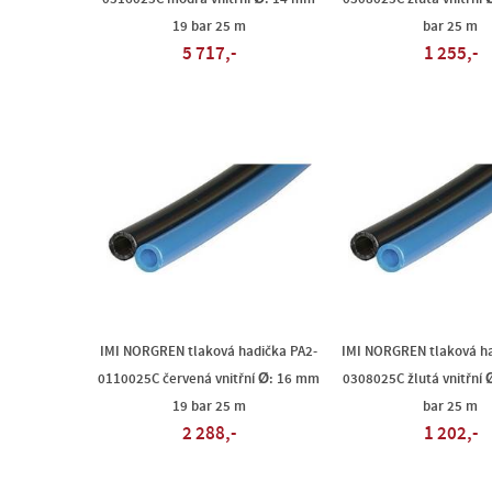
19 bar 25 m
bar 25 m
5 717,-
1 255,-
IMI NORGREN tlaková hadička PA2-
IMI NORGREN tlaková ha
0110025C červená vnitřní Ø: 16 mm
0308025C žlutá vnitřní
19 bar 25 m
bar 25 m
2 288,-
1 202,-