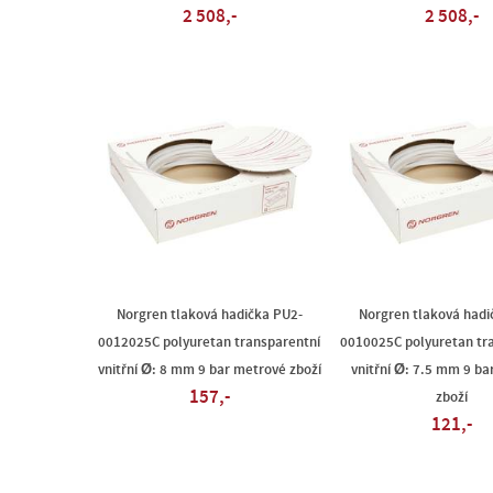
2 508,-
2 508,-
Norgren tlaková hadička PU2-
Norgren tlaková hadi
0012025C polyuretan transparentní
0010025C polyuretan tr
vnitřní Ø: 8 mm 9 bar metrové zboží
vnitřní Ø: 7.5 mm 9 b
157,-
zboží
121,-