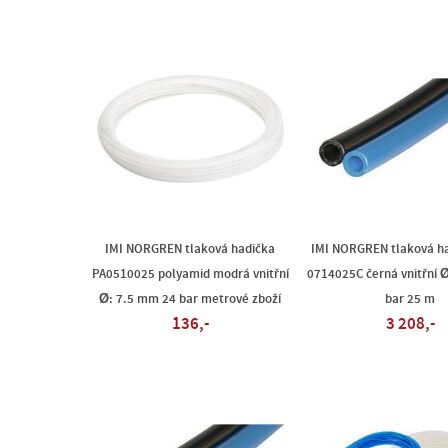
IMI NORGREN tlaková hadička
IMI NORGREN tlaková ha
PA0510025 polyamid modrá vnitřní
0714025C černá vnitřní 
Ø: 7.5 mm 24 bar metrové zboží
bar 25 m
136,-
3 208,-