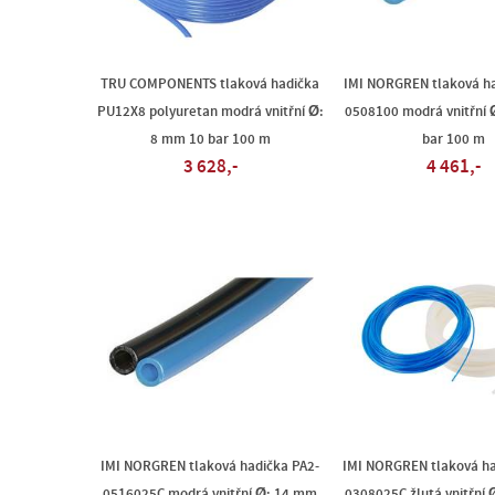
TRU COMPONENTS tlaková hadička
IMI NORGREN tlaková ha
PU12X8 polyuretan modrá vnitřní Ø:
0508100 modrá vnitřní 
8 mm 10 bar 100 m
bar 100 m
3 628,-
4 461,-
IMI NORGREN tlaková hadička PA2-
IMI NORGREN tlaková ha
0516025C modrá vnitřní Ø: 14 mm
0308025C žlutá vnitřní