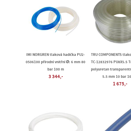
IMI NORGREN tlaková hadička PU2-
TRU COMPONENTS tlako
0506100 přírodní vnitřní Ø: 6 mm 80
TC-12832976 PU8X5.5 T
bar 100 m
polyuretan transparentní
3 344,-
5.5 mm 10 bar 1
1 675,-