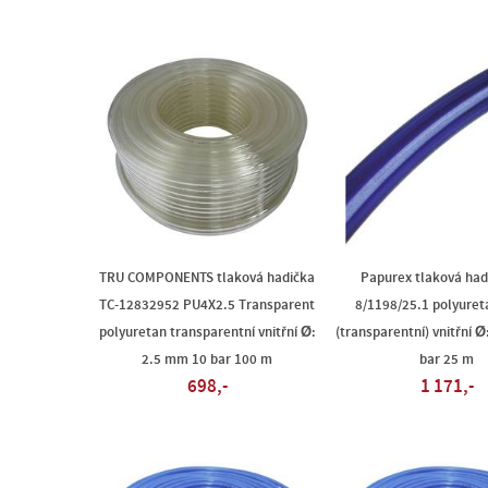
TRU COMPONENTS tlaková hadička
Papurex tlaková had
TC-12832952 PU4X2.5 Transparent
8/1198/25.1 polyuret
polyuretan transparentní vnitřní Ø:
(transparentní) vnitřní 
2.5 mm 10 bar 100 m
bar 25 m
698,-
1 171,-