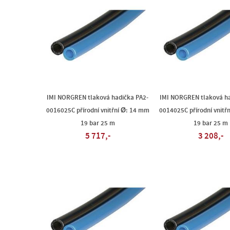
IMI NORGREN tlaková hadička PA2-
IMI NORGREN tlaková ha
0016025C přírodní vnitřní Ø: 14 mm
0014025C přírodní vnitř
19 bar 25 m
19 bar 25 m
5 717,-
3 208,-