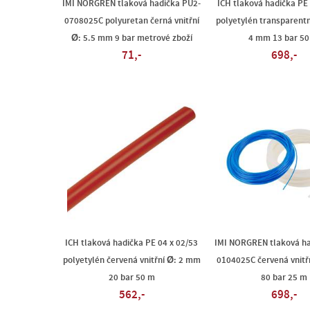
IMI NORGREN tlaková hadička PU2-
ICH tlaková hadička PE
0708025C polyuretan černá vnitřní
polyetylén transparentní
Ø: 5.5 mm 9 bar metrové zboží
4 mm 13 bar 5
71,-
698,-
ICH tlaková hadička PE 04 x 02/53
IMI NORGREN tlaková ha
polyetylén červená vnitřní Ø: 2 mm
0104025C červená vnitř
20 bar 50 m
80 bar 25 m
562,-
698,-