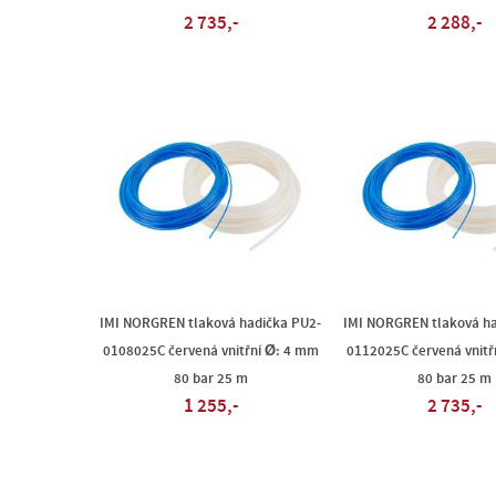
2 735,-
2 288,-
IMI NORGREN tlaková hadička PU2-
IMI NORGREN tlaková ha
0108025C červená vnitřní Ø: 4 mm
0112025C červená vnitř
80 bar 25 m
80 bar 25 m
1 255,-
2 735,-