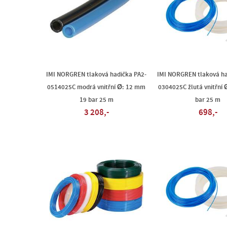
IMI NORGREN tlaková hadička PA2-
IMI NORGREN tlaková ha
0514025C modrá vnitřní Ø: 12 mm
0304025C žlutá vnitřní
19 bar 25 m
bar 25 m
3 208,-
698,-