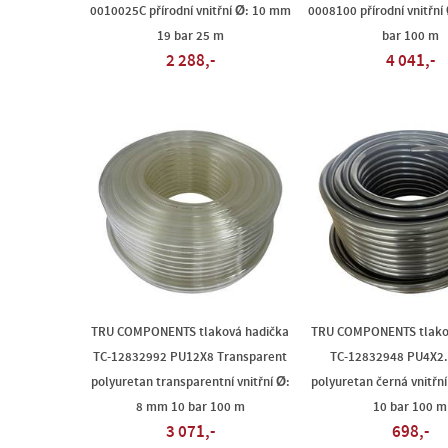
0010025C přírodní vnitřní Ø: 10 mm
0008100 přírodní vnitřní
19 bar 25 m
bar 100 m
2 288,-
4 041,-
TRU COMPONENTS tlaková hadička
TRU COMPONENTS tlako
TC-12832992 PU12X8 Transparent
TC-12832948 PU4X2.
polyuretan transparentní vnitřní Ø:
polyuretan černá vnitřn
8 mm 10 bar 100 m
10 bar 100 m
3 071,-
698,-