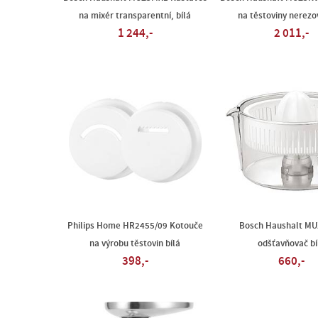
na mixér transparentní, bílá
na těstoviny nerezo
1 244,-
2 011,-
Philips Home HR2455/09 Kotouče
Bosch Haushalt M
na výrobu těstovin bílá
odšťavňovač bí
398,-
660,-