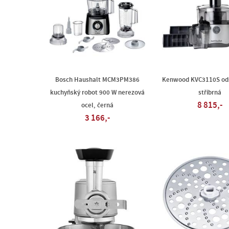
Bosch Haushalt MCM3PM386
Kenwood KVC3110S od
kuchyňský robot 900 W nerezová
stříbrná
8 815,-
ocel, černá
3 166,-