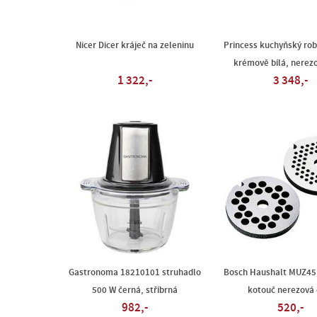
Nicer Dicer kráječ na zeleninu
Princess kuchyňský ro
krémově bílá, nerez
1 322,-
3 348,-
Gastronoma 18210101 struhadlo
Bosch Haushalt MUZ45
500 W černá, stříbrná
kotouč nerezová 
982,-
520,-