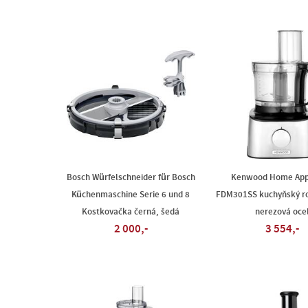
Bosch Würfelschneider für Bosch
Kenwood Home App
Küchenmaschine Serie 6 und 8
FDM301SS kuchyňský r
Kostkovačka černá, šedá
nerezová oce
2 000,-
3 554,-