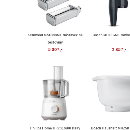
Kenwood MAX980ME Nástavec na
Bosch MUZ9GM1 mlýnek
těstoviny
5 007,-
2 357,-
Philips Home HR7310/00 Daily
Bosch Haushalt MUZ5K