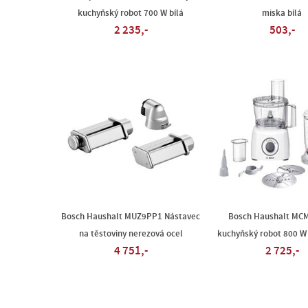
kuchyňský robot 700 W bílá
miska bílá
2 235,-
503,-
Bosch Haushalt MUZ9PP1 Nástavec
Bosch Haushalt MC
na těstoviny nerezová ocel
kuchyňský robot 800 W 
4 751,-
2 725,-