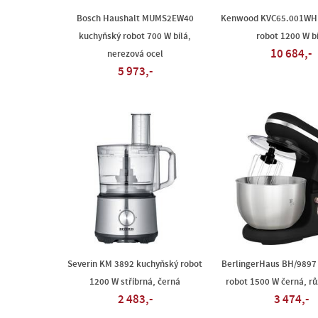
Bosch Haushalt MUMS2EW40
Kenwood KVC65.001WH 
kuchyňský robot 700 W bílá,
robot 1200 W bí
10 684,-
nerezová ocel
5 973,-
Severin KM 3892 kuchyňský robot
BerlingerHaus BH/9897
1200 W stříbrná, černá
robot 1500 W černá, r
2 483,-
3 474,-