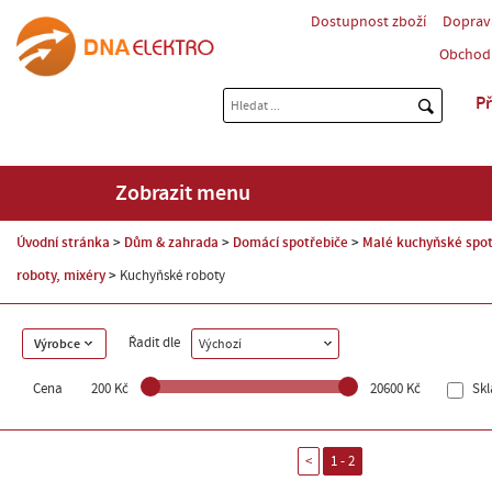
Dostupnost zboží
Doprav
Obchod
Př
Zobrazit menu
Úvodní stránka
Dům & zahrada
Domácí spotřebiče
Malé kuchyňské spot
roboty, mixéry
Kuchyňské roboty
Řadit dle
Výrobce
Výchozí
Cena
200 Kč
20600 Kč
Sk
<
1 - 2