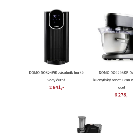
DOMO DO524WK zásobník horké
DOMO DO9293KR Del
vody černá
kuchyňský robot 1200 
2 641,-
ocel
6 278,-