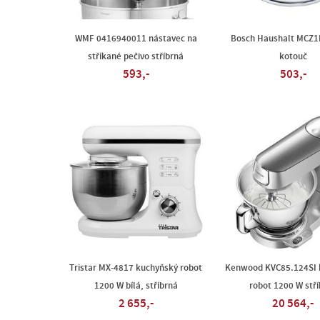
WMF 0416940011 nástavec na
Bosch Haushalt MCZ1R
stříkané pečivo stříbrná
kotouč
593,-
503,-
Tristar MX-4817 kuchyňský robot
Kenwood KVC85.124SI 
1200 W bílá, stříbrná
robot 1200 W stř
2 655,-
20 564,-