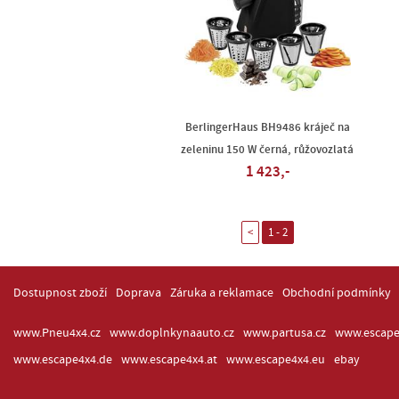
BerlingerHaus BH9486 kráječ na
zeleninu 150 W černá, růžovozlatá
1 423,-
<
1 - 2
Dostupnost zboží
Doprava
Záruka a reklamace
Obchodní podmínky
www.Pneu4x4.cz
www.doplnkynaauto.cz
www.partusa.cz
www.escape
www.escape4x4.de
www.escape4x4.at
www.escape4x4.eu
ebay