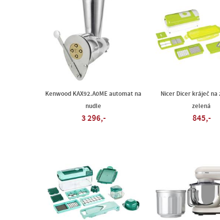
Kenwood KAX92.A0ME automat na
Nicer Dicer kráječ na
nudle
zelená
3 296,-
845,-