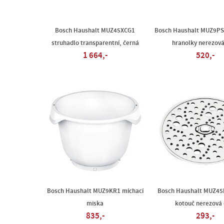
Bosch Haushalt MUZ45XCG1
Bosch Haushalt MUZ9PS1
struhadlo transparentní, černá
hranolky nerezová
1 664,-
520,-
Bosch Haushalt MUZ9KR1 míchací
Bosch Haushalt MUZ45
miska
kotouč nerezová 
835,-
293,-