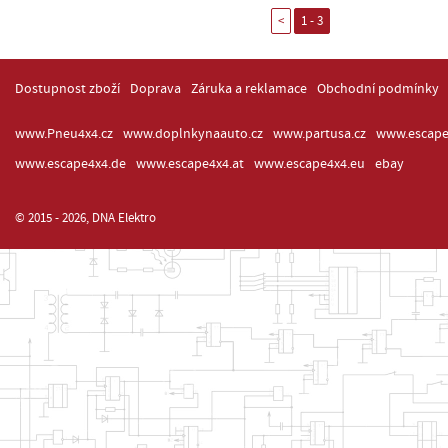
<
1 - 3
Dostupnost zboží
Doprava
Záruka a reklamace
Obchodní podmínky
www.Pneu4x4.cz
www.doplnkynaauto.cz
www.partusa.cz
www.escape
www.escape4x4.de
www.escape4x4.at
www.escape4x4.eu
ebay
© 2015 - 2026, DNA Elektro