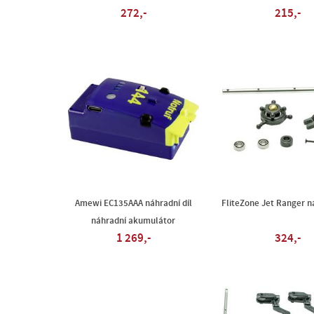
272,-
215,-
Amewi EC135AAA náhradní díl
FliteZone Jet Ranger ná
náhradní akumulátor
1 269,-
324,-