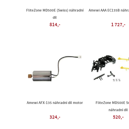
FliteZone MD500E (Swiss) náhradní
Amewi AAA EC135B náhrad
díl
814,-
1 727,-
Amewi AFX-135 náhradní díl motor
FliteZone MD500E Sw
náhradní díl
324,-
520,-