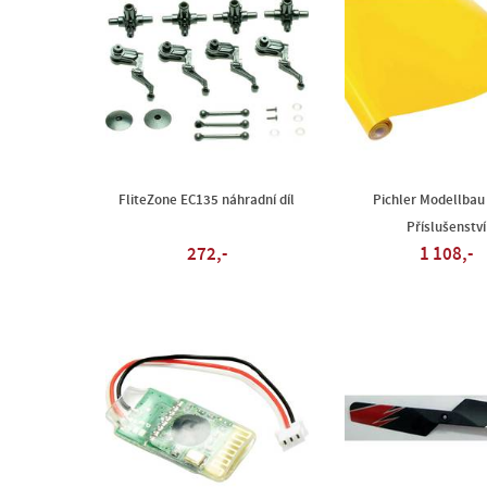
FliteZone EC135 náhradní díl
Pichler Modellbau 
Příslušenství
272,-
1 108,-