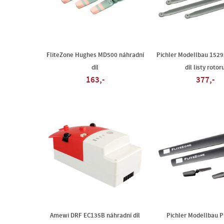
FliteZone Hughes MD500 náhradní
Pichler Modellbau 1529
díl
díl listy rotor
163,-
377,-
Amewi DRF EC135B náhradní díl
Pichler Modellbau P