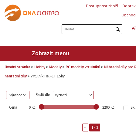
Dostupnost zboží
Doprav
Obchod
Př
Zobrazit menu
Úvodní stránka
Hobby
Modely
RC modely vrtulníků
Náhradní díly pro 
náhradní díly
Vrtulník Heli-ET ESky
Řadit dle
Výrobce
Výchozí
Cena
0 Kč
2200 Kč
Sk
<
1 - 3