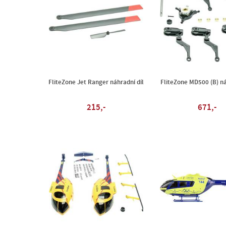
FliteZone Jet Ranger náhradní díl
FliteZone MD500 (B) ná
215,-
671,-