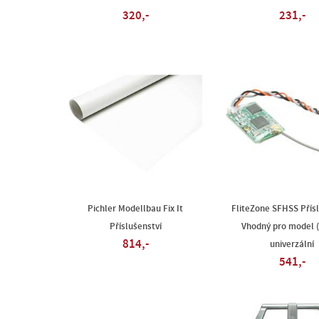
320,-
231,-
Pichler Modellbau Fix It
FliteZone SFHSS Přís
Příslušenství
Vhodný pro model (
814,-
univerzální
541,-