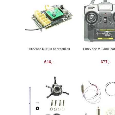
FliteZone MD500 náhradní díl
FliteZone MD500E náh
646,-
677,-