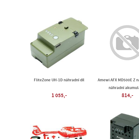
FliteZone UH-1D náhradní díl
Amewi AFX MD500E Z ná
náhradní akumul
1 055,-
814,-