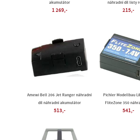
akumulátor
náhradní díl listy 
1 269,-
215,-
Amewi Bell 206 Jet Ranger náhradní
Pichler Modellbau L
díl náhradní akumulátor
FliteZone 350 náhra
513,-
541,-