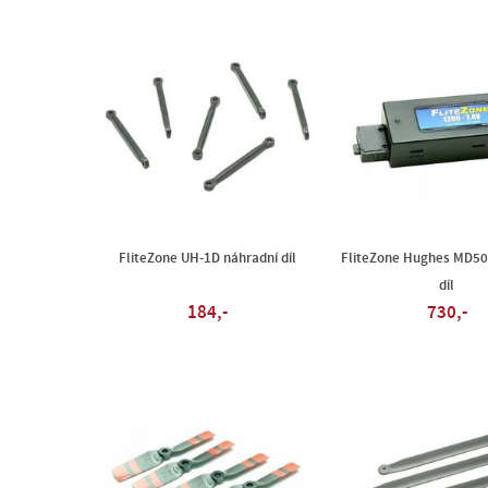
FliteZone UH-1D náhradní díl
FliteZone Hughes MD50
díl
184,-
730,-