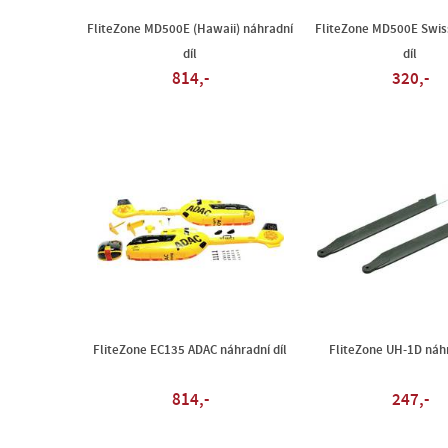
FliteZone MD500E (Hawaii) náhradní
FliteZone MD500E Swis
díl
díl
814,-
320,-
FliteZone EC135 ADAC náhradní díl
FliteZone UH-1D náhr
814,-
247,-