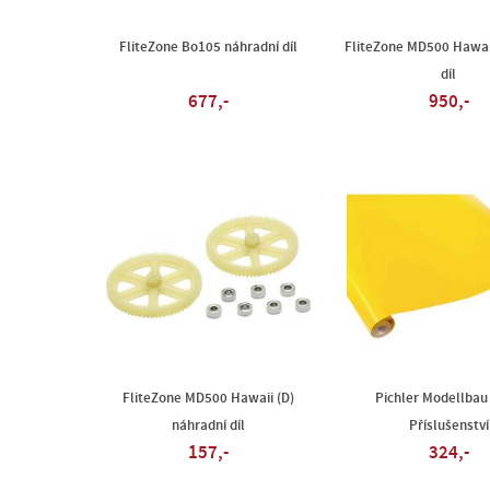
FliteZone Bo105 náhradní díl
FliteZone MD500 Hawai
díl
677,-
950,-
FliteZone MD500 Hawaii (D)
Pichler Modellbau 
náhradní díl
Příslušenství
157,-
324,-