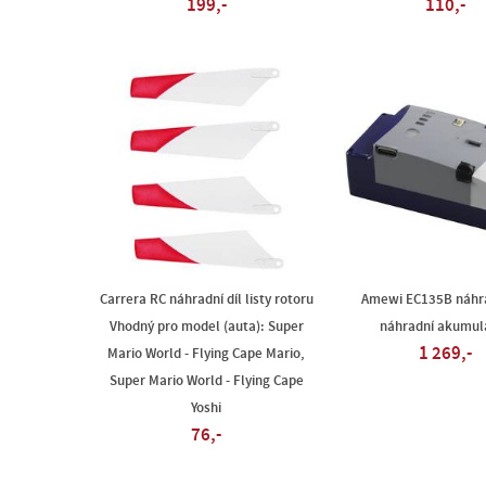
199,-
110,-
Carrera RC náhradní díl listy rotoru
Amewi EC135B náhra
Vhodný pro model (auta): Super
náhradní akumul
1 269,-
Mario World - Flying Cape Mario,
Super Mario World - Flying Cape
Yoshi
76,-