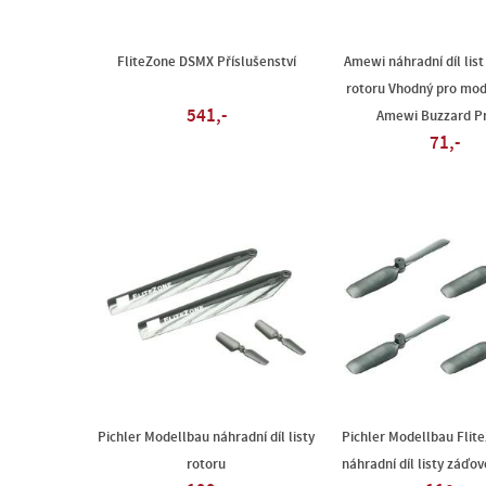
FliteZone DSMX Příslušenství
Amewi náhradní díl lis
rotoru Vhodný pro mod
541,-
Amewi Buzzard Pr
71,-
Pichler Modellbau náhradní díl listy
Pichler Modellbau Flit
rotoru
náhradní díl listy záďo