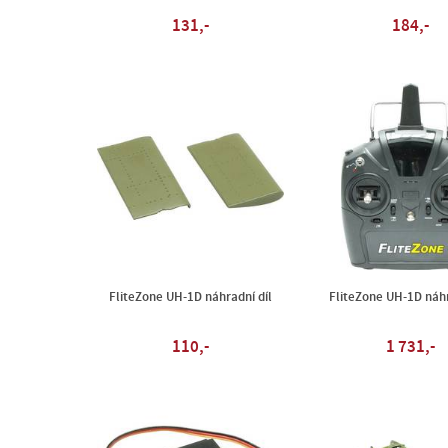
131,-
184,-
FliteZone UH-1D náhradní díl
FliteZone UH-1D náhr
110,-
1 731,-