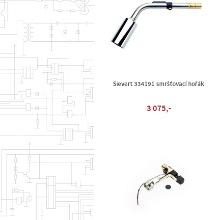
Sievert 334191 smršťovací hořák
3 075,-