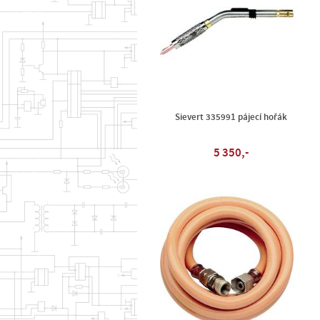
Sievert 335991 pájecí hořák
5 350,-