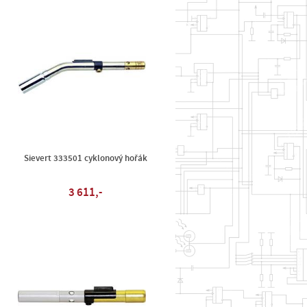
Sievert 333501 cyklonový hořák
3 611,-