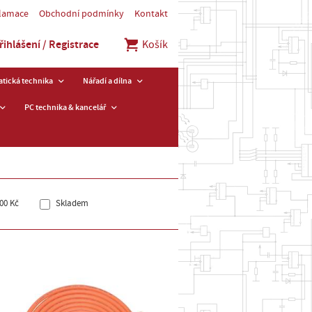
klamace
Obchodní podmínky
Kontakt
řihlášení / Registrace
Košík
tická technika
Nářadí a dílna
PC technika & kancelář
00 Kč
Skladem