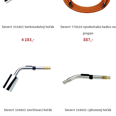
Sievert 333401 horkovzdušný hořák
Sievert 770024 vysokotlaká hadice na
propan
4 283,-
887,-
Sievert 334891 smršťovací hořák
Sievert 334001 cyklonový hořák