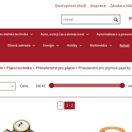
Dostupnost zboží
Doprava
Záruka a re
P
ancelářská technika
Auto, volný čas a domácnost
Automatizace a pneuma
Dům & zahrada
Energie
Hobby
Multimédia
Nářadí
ní
Pájecí technika
Příslušenství pro pájení
Příslušenství pro plynové páječky
Cena
100 Kč
54
<
1 - 2