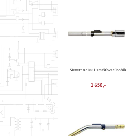
Sievert 871001 smršťovací hořák
1 658,-