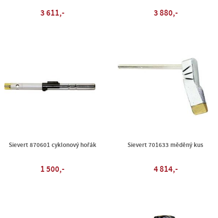
3 611,-
3 880,-
Sievert 870601 cyklonový hořák
Sievert 701633 měděný kus
1 500,-
4 814,-