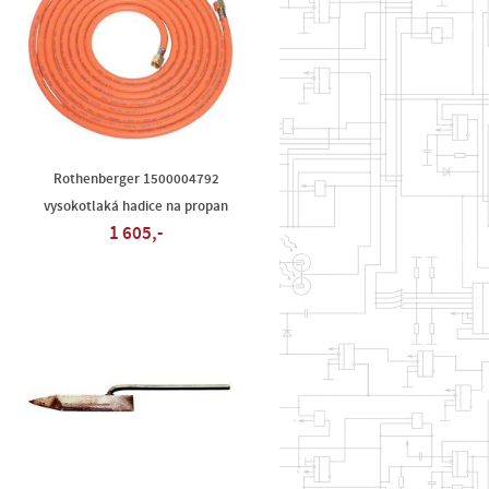
Rothenberger 1500004792
vysokotlaká hadice na propan
1 605,-