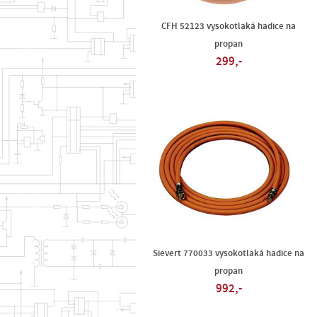
CFH 52123 vysokotlaká hadice na
propan
299,-
Sievert 770033 vysokotlaká hadice na
propan
992,-