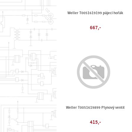
Weller T0051619199 pájecí hořák
667,-
Weller T0051619899 Plynový ventil
415,-