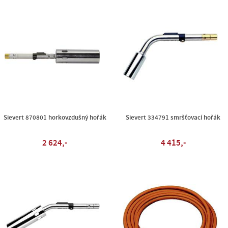
Sievert 870801 horkovzdušný hořák
Sievert 334791 smršťovací hořák
2 624,-
4 415,-