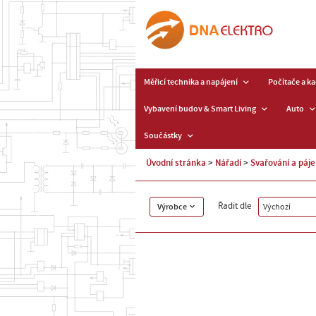
Měřicí technika a napájení
Počítače a k
Vybavení budov & Smart Living
Auto
Součástky
Úvodní stránka
Nářadí
Svařování a páje
Řadit dle
Výrobce
Výchozí