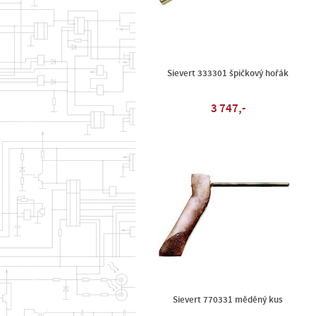
Sievert 333301 špičkový hořák
3 747,-
Sievert 770331 měděný kus