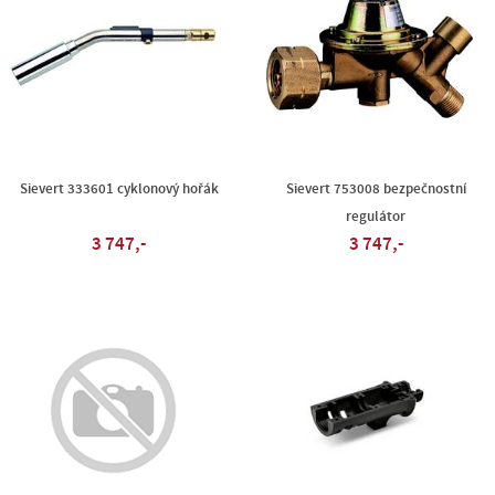
Sievert 333601 cyklonový hořák
Sievert 753008 bezpečnostní
regulátor
3 747,-
3 747,-