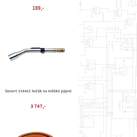
189,-
Sievert 334401 hořák na měkké pájení
3 747,-