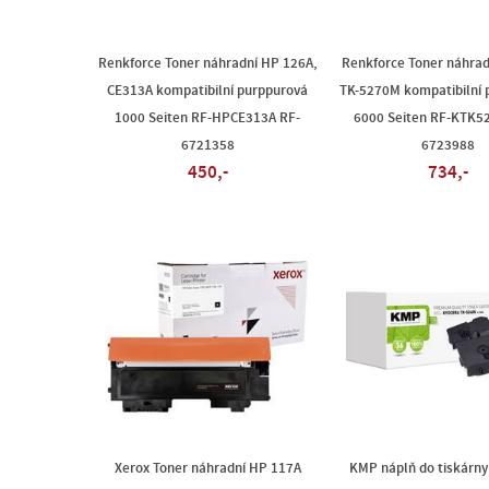
Renkforce Toner náhradní HP 126A,
Renkforce Toner náhrad
CE313A kompatibilní purppurová
TK-5270M kompatibilní 
1000 Seiten RF-HPCE313A RF-
6000 Seiten RF-KTK5
6721358
6723988
450,-
734,-
Xerox Toner náhradní HP 117A
KMP náplň do tiskárny