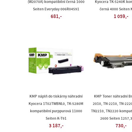
(W2070A) kompatibilní černá 1000
Kyocera TK-5240K kom
Seiten Everyday 006R04591
černá 4000 Seiten 
681,-
1 059,-
KMP náplň do tiskárny náhradní
KMP Toner náhradní Br
Kyocera 1T02TWBNL0, TK-5280M
2010, TN-2210, TN-222
kompatibilní purppurová 11000
TN2210, TN2220 kompati
Seiten K-T91
2600 Seiten 1257,
3 187,-
730,-