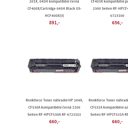
201X, 045H kompatibilní černá
CF403X kompatibilní p
CF400X/Cartridge 045H Black GS-
2300 Seiten RF-HPCF
HCF400X(U)
6723100
891,-
656,-
Renkforce Toner náhradní HP 204A,
Renkforce Toner náhrad
CF530A kompatibilní černá 1100
CF531A kompatibilní a
Seiten RF-HPCF530A RF-6723102
Seiten RF-HPCF531A R
660,-
660,-