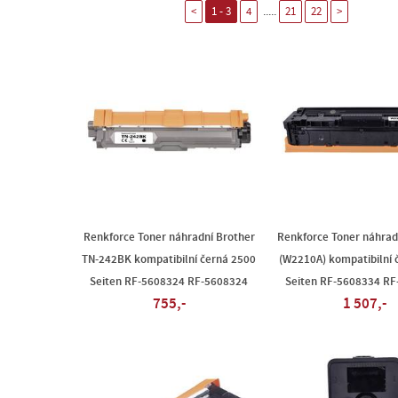
.....
<
1 - 3
4
21
22
>
Renkforce Toner náhradní Brother
Renkforce Toner náhrad
TN-242BK kompatibilní černá 2500
(W2210A) kompatibilní 
Seiten RF-5608324 RF-5608324
Seiten RF-5608334 R
755,-
1 507,-