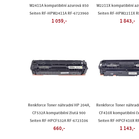
W2411A kompatibilní azurová 850
W2211X kompatibilní az
Seiten RF-HPW2411A RF-6723960
Seiten RF-HPW2211X R
1 059,-
1 843,-
Renkforce Toner náhradní HP 204A,
Renkforce Toner náhrad
CF532A kompatibilní žlutá 900
CF410X kompatibilní č
Seiten RF-HPCF532A RF-6723106
Seiten RF-HPCF410X R
660,-
1 143,-