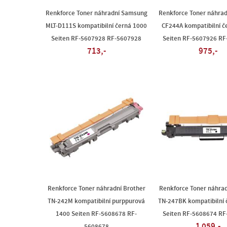
Renkforce Toner náhradní Samsung
Renkforce Toner náhrad
MLT-D111S kompatibilní černá 1000
CF244A kompatibilní č
Seiten RF-5607928 RF-5607928
Seiten RF-5607926 R
713,-
975,-
Renkforce Toner náhradní Brother
Renkforce Toner náhrad
TN-242M kompatibilní purppurová
TN-247BK kompatibilní 
1400 Seiten RF-5608678 RF-
Seiten RF-5608674 R
1 059,-
5608678