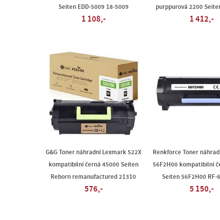
Seiten EDD-5009 18-5009
purppurová 2200 Seite
1 108,-
1 412,-
G&G Toner náhradní Lexmark 522X
Renkforce Toner náhrad
kompatibilní černá 45000 Seiten
56F2H00 kompatibilní č
Reborn remanufactured 21310
Seiten 56F2H00 RF-
576,-
5 150,-