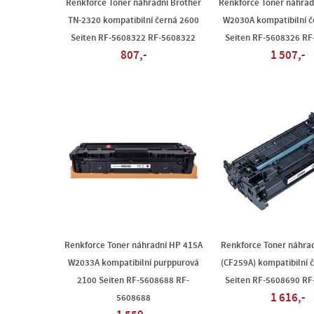
Renkforce Toner náhradní Brother
Renkforce Toner náhrad
TN-2320 kompatibilní černá 2600
W2030A kompatibilní č
Seiten RF-5608322 RF-5608322
Seiten RF-5608326 R
807,-
1 507,-
Renkforce Toner náhradní HP 415A
Renkforce Toner náhra
W2033A kompatibilní purppurová
(CF259A) kompatibilní 
2100 Seiten RF-5608688 RF-
Seiten RF-5608690 R
1 616,-
5608688