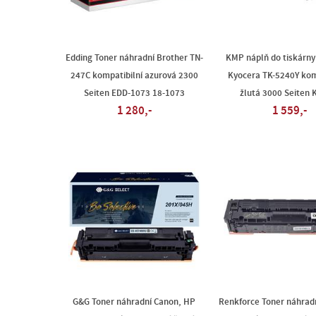
Edding Toner náhradní Brother TN-
KMP náplň do tiskárny
247C kompatibilní azurová 2300
Kyocera TK-5240Y kom
Seiten EDD-1073 18-1073
žlutá 3000 Seiten 
1 280,-
1 559,-
G&G Toner náhradní Canon, HP
Renkforce Toner náhrad