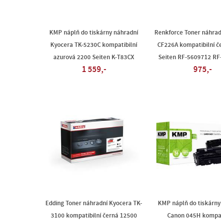
KMP náplň do tiskárny náhradní
Renkforce Toner náhrad
Kyocera TK-5230C kompatibilní
CF226A kompatibilní č
azurová 2200 Seiten K-T83CX
Seiten RF-5609712 R
1 559,-
975,-
Edding Toner náhradní Kyocera TK-
KMP náplň do tiskárny
3100 kompatibilní černá 12500
Canon 045H kompat