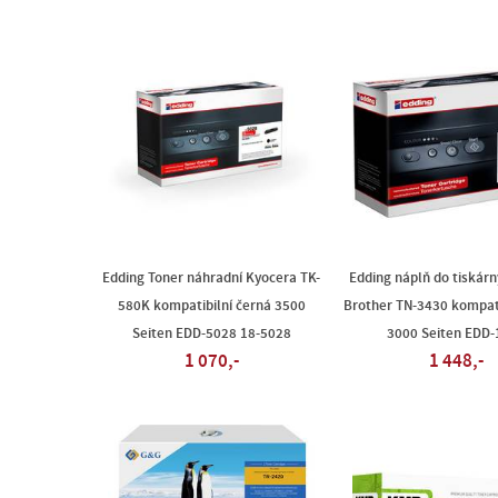
Edding Toner náhradní Kyocera TK-
Edding náplň do tiskárn
580K kompatibilní černá 3500
Brother TN-3430 kompati
Seiten EDD-5028 18-5028
3000 Seiten EDD-
1 070,-
1 448,-