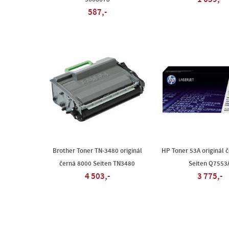
587,-
Brother Toner TN-3480 originál
HP Toner 53A originál 
černá 8000 Seiten TN3480
Seiten Q7553
4 503,-
3 775,-