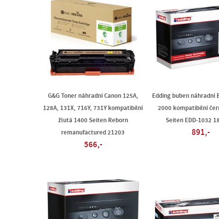
G&G Toner náhradní Canon 125A,
Edding buben náhradní 
128A, 131X, 716Y, 731Y kompatibilní
2000 kompatibilní če
žlutá 1400 Seiten Reborn
Seiten EDD-1032 1
891,-
remanufactured 21203
566,-