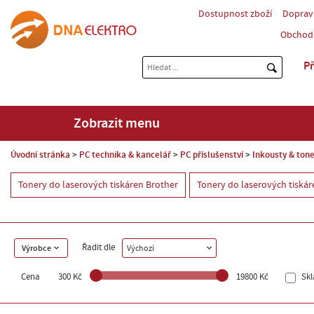
Dostupnost zboží
Doprav
Obchod
Př
Zobrazit menu
Úvodní stránka
PC technika & kancelář
PC příslušenství
Inkousty & tone
Tonery do laserových tiskáren Brother
Tonery do laserových tiská
Řadit dle
Výrobce
Výchozí
Cena
300 Kč
19800 Kč
Sk