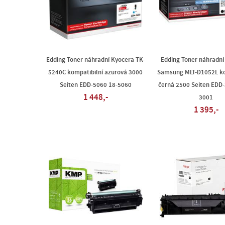
Edding Toner náhradní Kyocera TK-
Edding Toner náhradní
5240C kompatibilní azurová 3000
Samsung MLT-D1052L ko
Seiten EDD-5060 18-5060
černá 2500 Seiten EDD
1 448,-
3001
1 395,-