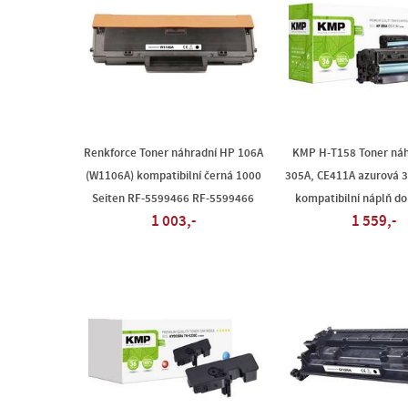
Renkforce Toner náhradní HP 106A
KMP H-T158 Toner ná
(W1106A) kompatibilní černá 1000
305A, CE411A azurová 3
Seiten RF-5599466 RF-5599466
kompatibilní náplň do
1 003,-
1 559,-