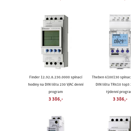
Finder 12.92.8.230.0000 spínací
Theben 6100130 spínací
hodiny na DIN lištu 230 V/AC denní
DIN lištu TR610 top3 
program
týdenní progr
3 386,-
3 386,-