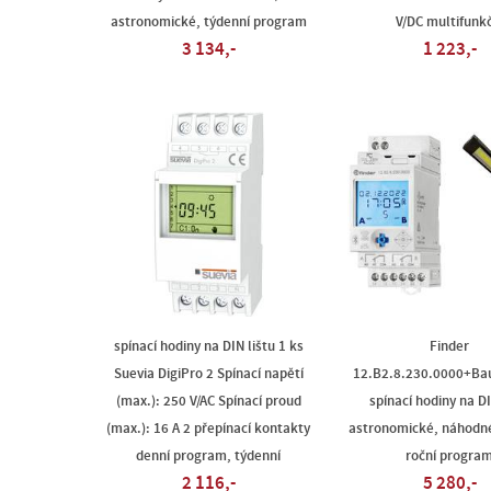
astronomické, týdenní program
V/DC multifunkč
3 134,-
1 223,-
spínací hodiny na DIN lištu 1 ks
Finder
Suevia DigiPro 2 Spínací napětí
12.B2.8.230.0000+Bau
(max.): 250 V/AC Spínací proud
spínací hodiny na DI
(max.): 16 A 2 přepínací kontakty
astronomické, náhodné
denní program, týdenní
roční progra
2 116,-
5 280,-