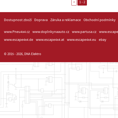
<
1 - 2
Dostupnost zboží
Doprava
Záruka a reklamace
Obchodní podmínky
www.Pneu4x4.cz
www.doplnkynaauto.cz
www.partusa.cz
www.escape
www.escape4x4.de
www.escape4x4.at
www.escape4x4.eu
ebay
© 2015 - 2026, DNA Elektro