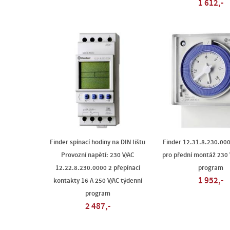
1 612,-
Finder spínací hodiny na DIN lištu
Finder 12.31.8.230.00
Provozní napětí: 230 V/AC
pro přední montáž 230 
12.22.8.230.0000 2 přepínací
program
1 952,-
kontakty 16 A 250 V/AC týdenní
program
2 487,-