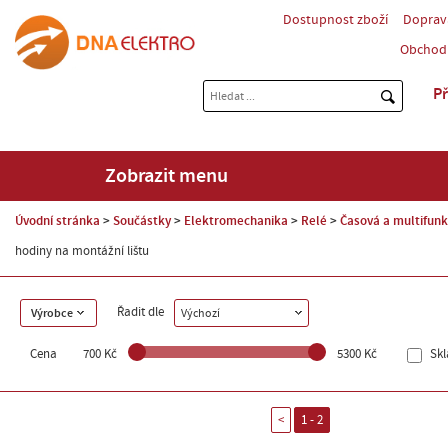
Dostupnost zboží
Doprav
Obchod
Př
Zobrazit menu
Úvodní stránka
Součástky
Elektromechanika
Relé
Časová a multifunk
hodiny na montážní lištu
Řadit dle
Výrobce
Výchozí
Cena
700 Kč
5300 Kč
Sk
<
1 - 2