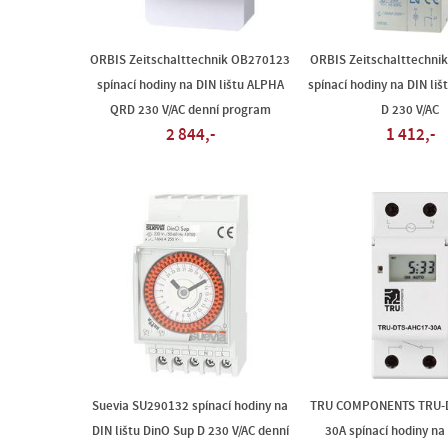
ORBIS Zeitschalttechnik OB270123
ORBIS Zeitschalttechni
spínací hodiny na DIN lištu ALPHA
spínací hodiny na DIN li
QRD 230 V/AC denní program
D 230 V/AC
2 844,-
1 412,-
Suevia SU290132 spínací hodiny na
TRU COMPONENTS TRU-
DIN lištu DinO Sup D 230 V/AC denní
30A spínací hodiny na 