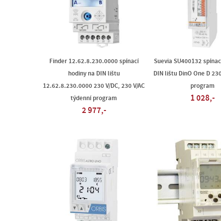
Finder 12.62.8.230.0000 spínací
Suevia SU400132 spínac
hodiny na DIN lištu
DIN lištu DinO One D 230
12.62.8.230.0000 230 V/DC, 230 V/AC
program
1 028,-
týdenní program
2 977,-