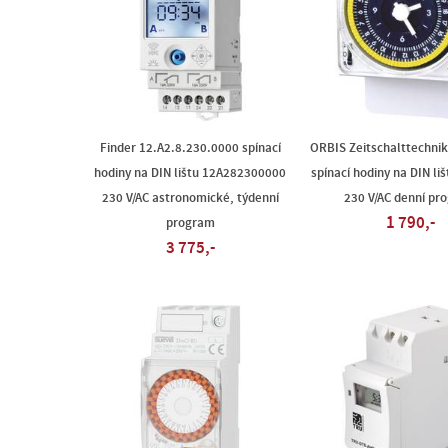
Finder 12.A2.8.230.0000 spínací
ORBIS Zeitschalttechni
hodiny na DIN lištu 12A282300000
spínací hodiny na DIN li
230 V/AC astronomické, týdenní
230 V/AC denní pr
1 790,-
program
3 775,-