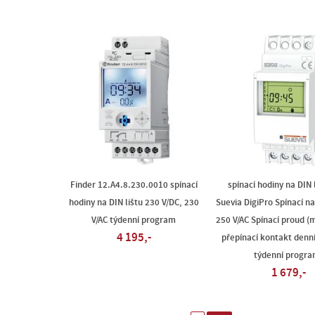
Finder 12.A4.8.230.0010 spínací
spínací hodiny na DIN l
hodiny na DIN lištu 230 V/DC, 230
Suevia DigiPro Spínací na
V/AC týdenní program
250 V/AC Spínací proud (m
4 195,-
přepínací kontakt denn
týdenní progra
1 679,-