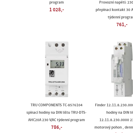
program
Provozní napětí: 230
1 028,-
přepínací kontakt 30 A
týdenní progr
761,-
TRU COMPONENTS TC-8576104
Finder 12.11.8.230.000
spínací hodiny na DIN lištu TRU-DTS-
hodiny na DIN li
AHC20A 230 V/AC týdenní program
12.11.8.230.0000 2
786,-
motorový pohon , denn