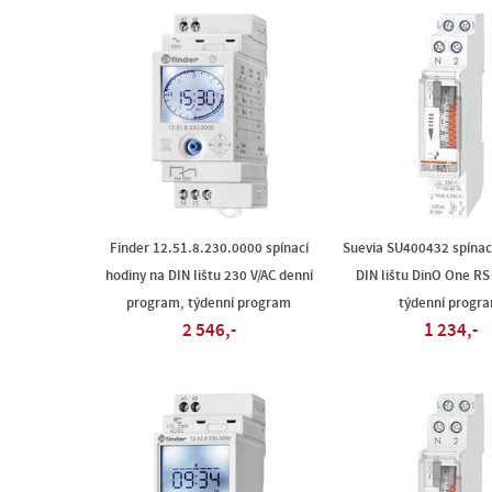
Finder 12.51.8.230.0000 spínací
Suevia SU400432 spínac
hodiny na DIN lištu 230 V/AC denní
DIN lištu DinO One RS
program, týdenní program
týdenní progr
2 546,-
1 234,-