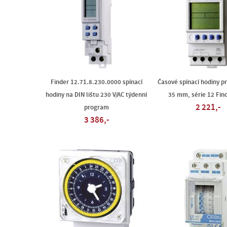
Finder 12.71.8.230.0000 spínací
Časové spínací hodiny pr
hodiny na DIN lištu 230 V/AC týdenní
35 mm, série 12 Find
2 221,-
program
3 386,-