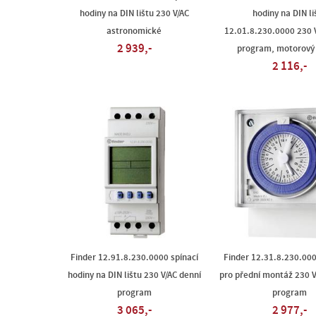
hodiny na DIN lištu 230 V/AC
hodiny na DIN li
astronomické
12.01.8.230.0000 230 
2 939,-
program, motorový
2 116,-
Finder 12.91.8.230.0000 spínací
Finder 12.31.8.230.00
hodiny na DIN lištu 230 V/AC denní
pro přední montáž 230 V
program
program
3 065,-
2 977,-