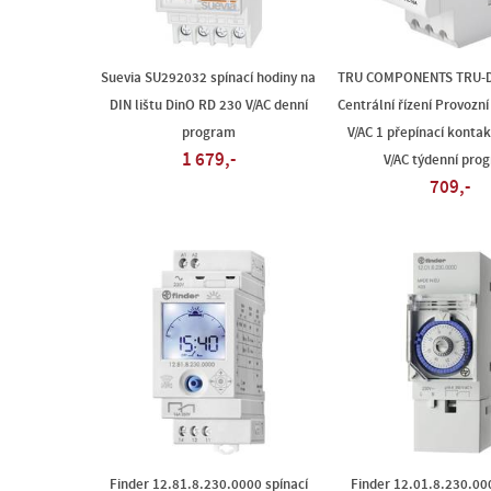
Suevia SU292032 spínací hodiny na
TRU COMPONENTS TRU-
DIN lištu DinO RD 230 V/AC denní
Centrální řízení Provozní
program
V/AC 1 přepínací kontak
1 679,-
V/AC týdenní pro
709,-
Finder 12.81.8.230.0000 spínací
Finder 12.01.8.230.000