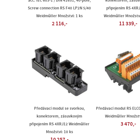
acc. IEC 603-1 / DIN 41651, 40-pole,
konektorem, zásu
Screw connection RS F40 LP2N 5/40
připojením RS 4XR
Weidmüller Množství: 1 ks
Weidmüller Množství
2 116,-
11 339,-
Předávací modul se svorkou,
Předávací modul RS ELC
konektorem, zásuvkovým
Weidmüller Množstv
3 470,-
připojením RS 4XRJ12 Weidmüller
Množství: 10 ks
10 257,-