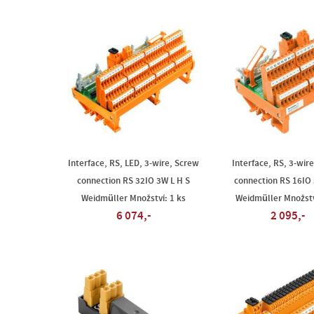
Interface, RS, LED, 3-wire, Screw
Interface, RS, 3-wir
connection RS 32IO 3W L H S
connection RS 16IO
Weidmüller Množství: 1 ks
Weidmüller Množstv
6 074,-
2 095,-