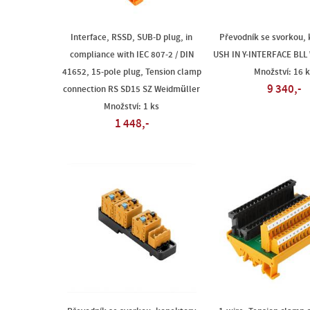
Interface, RSSD, SUB-D plug, in
Převodník se svorkou,
compliance with IEC 807-2 / DIN
USH IN Y-INTERFACE BLL
41652, 15-pole plug, Tension clamp
Množství: 16 k
9 340,-
connection RS SD15 SZ Weidmüller
Množství: 1 ks
1 448,-