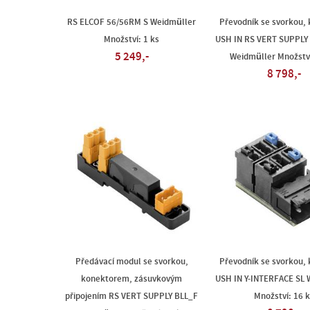
RS ELCOF 56/56RM S Weidmüller
Převodník se svorkou,
Množství: 1 ks
USH IN RS VERT SUPPLY
5 249,-
Weidmüller Množství
8 798,-
Předávací modul se svorkou,
Převodník se svorkou,
konektorem, zásuvkovým
USH IN Y-INTERFACE SL 
připojením RS VERT SUPPLY BLL_F
Množství: 16 k