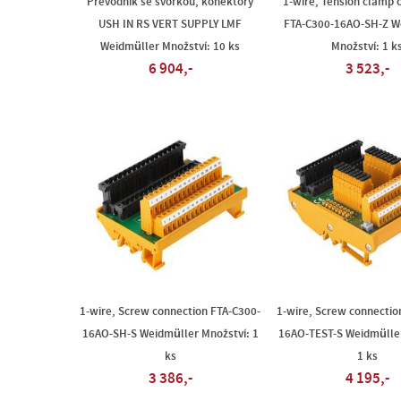
Převodník se svorkou, konektory
1-wire, Tension clamp 
USH IN RS VERT SUPPLY LMF
FTA-C300-16AO-SH-Z W
Weidmüller Množství: 10 ks
Množství: 1 k
6 904,-
3 523,-
1-wire, Screw connection FTA-C300-
1-wire, Screw connectio
16AO-SH-S Weidmüller Množství: 1
16AO-TEST-S Weidmüller
ks
1 ks
3 386,-
4 195,-