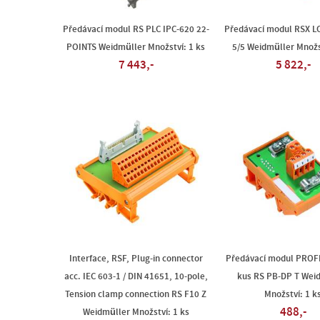
Předávací modul RS PLC IPC-620 22-
Předávací modul RSX L
POINTS Weidmüller Množství: 1 ks
5/5 Weidmüller Množs
7 443,-
5 822,-
Interface, RSF, Plug-in connector
Předávací modul PROFI
acc. IEC 603-1 / DIN 41651, 10-pole,
kus RS PB-DP T Wei
Tension clamp connection RS F10 Z
Množství: 1 k
488,-
Weidmüller Množství: 1 ks