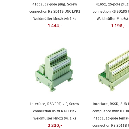
41652, 37-pole plug, Screw
41652, 25-pole plug
connection RS SD37S UNC LPK2
connection RS SD25S 
Weidmüller Množství: 1 ks
Weidmüller Množstv
1 444,-
1 196,-
Interface, RS VERT, 2 P, Screw
Interface, RSSD, SUB-D
connection RS VERT8 LPK2
compliance with IEC 80
Weidmüller Množství: 1 ks
41652, 15-pole femal
2 330,-
connection RS SD15B