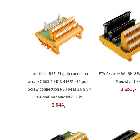
Interface, RSF, Plug-in connector
FTA-C300-16DAI-SH-S W
acc. IEC 603-1 / DIN 41651, 64-pole,
Množství: 1 k
3 653,-
Screw connection RS F64 LP2N 5/64
Weidmüller Množství: 1 ks
2 844,-