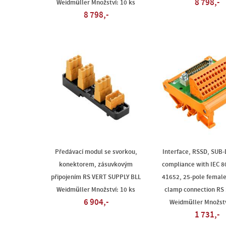
8 798,-
Weidmüller Množství: 10 ks
8 798,-
Předávací modul se svorkou,
Interface, RSSD, SUB-D
konektorem, zásuvkovým
compliance with IEC 80
připojením RS VERT SUPPLY BLL
41652, 25-pole female
Weidmüller Množství: 10 ks
clamp connection RS
6 904,-
Weidmüller Množstv
1 731,-