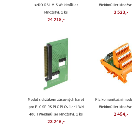
32DO-RSLIM-S Weidmüller
Weidmüller Množstv
3 523,-
Množství: 1 ks
24 218,-
Modul s držákem zásuvných karet
Plc komunikační modu
pro PLC SP-RS PLC PLC5 1771-WN
Weidmüller Množstv
2 494,-
40CH Weidmüller Množství: 1 ks
23 246,-