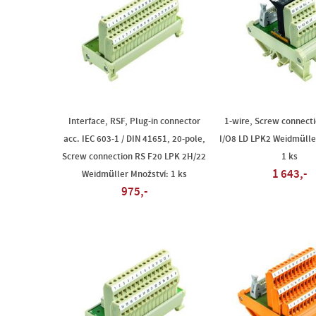
Interface, RSF, Plug-in connector
1-wire, Screw connect
acc. IEC 603-1 / DIN 41651, 20-pole,
I/O8 LD LPK2 Weidmülle
Screw connection RS F20 LPK 2H/22
1 ks
1 643,-
Weidmüller Množství: 1 ks
975,-