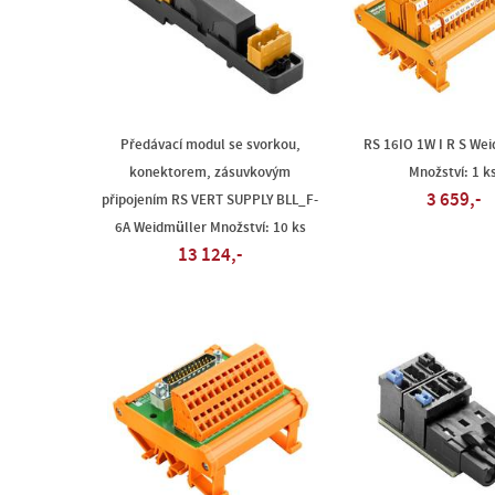
Předávací modul se svorkou,
RS 16IO 1W I R S We
konektorem, zásuvkovým
Množství: 1 k
3 659,-
připojením RS VERT SUPPLY BLL_F-
6A Weidmüller Množství: 10 ks
13 124,-