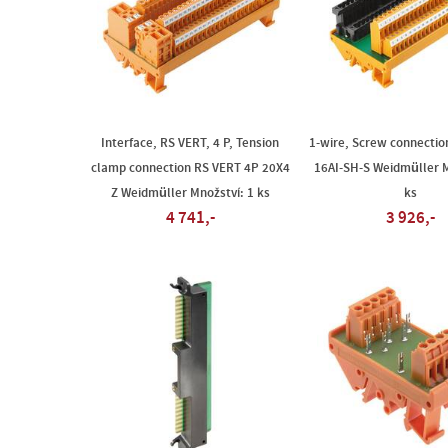
Interface, RS VERT, 4 P, Tension
1-wire, Screw connectio
clamp connection RS VERT 4P 20X4
16AI-SH-S Weidmüller M
Z Weidmüller Množství: 1 ks
ks
4 741,-
3 926,-