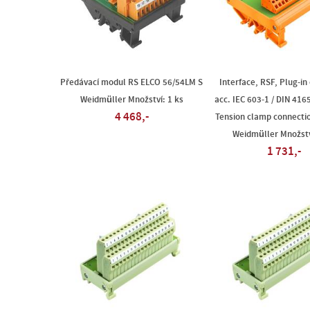
Předávací modul RS ELCO 56/54LM S
Interface, RSF, Plug-in
Weidmüller Množství: 1 ks
acc. IEC 603-1 / DIN 416
4 468,-
Tension clamp connecti
Weidmüller Množstv
1 731,-