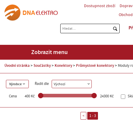
Dostupnost zboží
Doprav
Obchod
Př
Zobrazit menu
Úvodní stránka
Součástky
Konektory
Průmyslové konektory
Moduly r
Řadit dle
Výrobce
Výchozí
Cena
400 Kč
24300 Kč
Sk
<
1 - 3