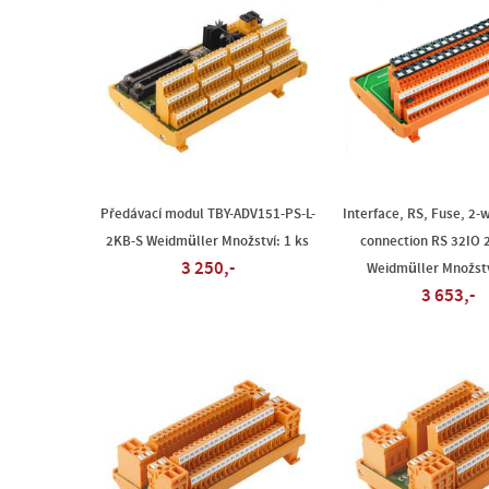
Předávací modul TBY-ADV151-PS-L-
Interface, RS, Fuse, 2-
2KB-S Weidmüller Množství: 1 ks
connection RS 32IO 
3 250,-
Weidmüller Množstv
3 653,-