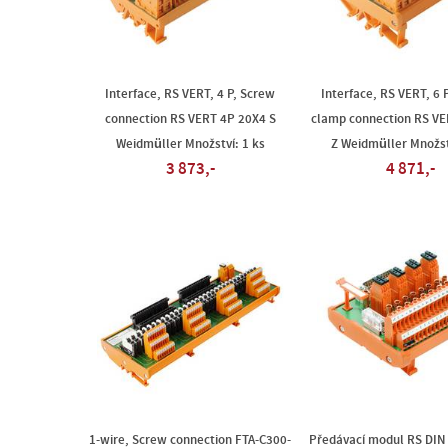
Interface, RS VERT, 4 P, Screw
Interface, RS VERT, 6 
connection RS VERT 4P 20X4 S
clamp connection RS VE
Weidmüller Množství: 1 ks
Z Weidmüller Množst
3 873,-
4 871,-
1-wire, Screw connection FTA-C300-
Předávací modul RS DIN