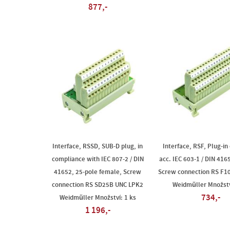
877,-
Interface, RSSD, SUB-D plug, in
Interface, RSF, Plug-in
compliance with IEC 807-2 / DIN
acc. IEC 603-1 / DIN 416
41652, 25-pole female, Screw
Screw connection RS F1
connection RS SD25B UNC LPK2
Weidmüller Množstv
734,-
Weidmüller Množství: 1 ks
1 196,-