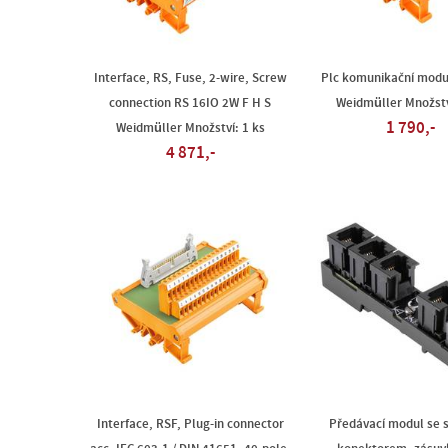
Interface, RS, Fuse, 2-wire, Screw
Plc komunikační mod
connection RS 16IO 2W F H S
Weidmüller Množstv
1 790,-
Weidmüller Množství: 1 ks
4 871,-
Interface, RSF, Plug-in connector
Předávací modul se 