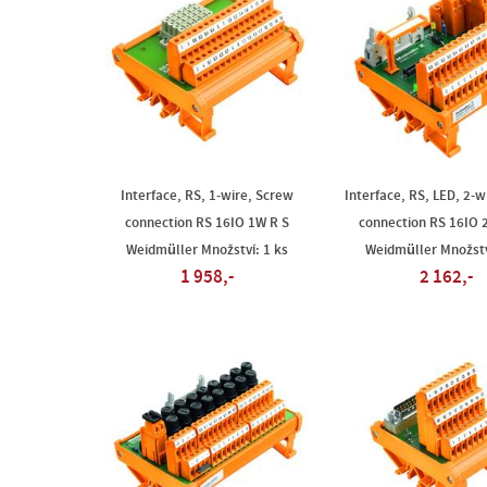
Interface, RS, 1-wire, Screw
Interface, RS, LED, 2-w
connection RS 16IO 1W R S
connection RS 16IO 
Weidmüller Množství: 1 ks
Weidmüller Množstv
1 958,-
2 162,-