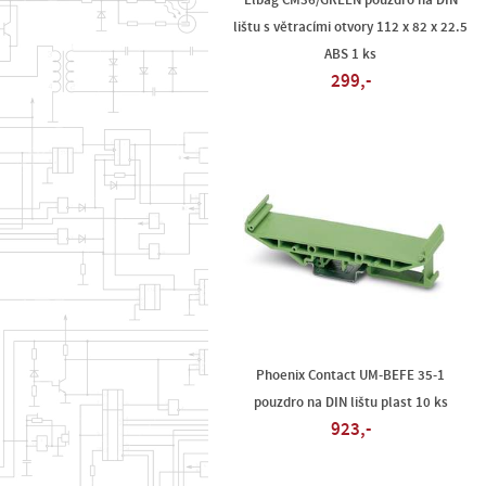
Elbag CM36/GREEN pouzdro na DIN
lištu s větracími otvory 112 x 82 x 22.5
ABS 1 ks
299,-
Phoenix Contact UM-BEFE 35-1
pouzdro na DIN lištu plast 10 ks
923,-