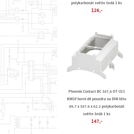
polykarbonát světle šedá 1 ks
126,-
Phoenix Contact BC 107,6 OT U11
KMGY horní díl pouzdra na DIN lištu
89.7 x 107.6 x 62.2 polykarbonát
světle šedá 1 ks
147,-