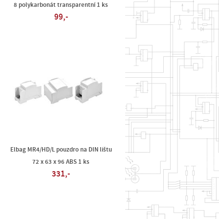
8 polykarbonát transparentní 1 ks
99,-
Elbag MR4/HD/L pouzdro na DIN lištu
72 x 63 x 96 ABS 1 ks
331,-