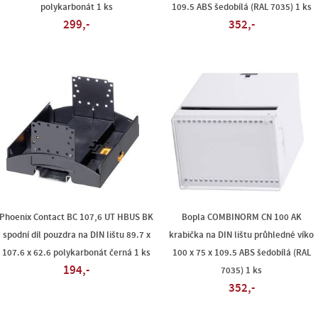
polykarbonát 1 ks
109.5 ABS šedobílá (RAL 7035) 1 ks
299,-
352,-
Phoenix Contact BC 107,6 UT HBUS BK
Bopla COMBINORM CN 100 AK
spodní díl pouzdra na DIN lištu 89.7 x
krabička na DIN lištu průhledné víko
107.6 x 62.6 polykarbonát černá 1 ks
100 x 75 x 109.5 ABS šedobílá (RAL
194,-
7035) 1 ks
352,-