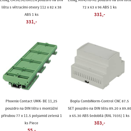
Elbag CM36/30/GREEN pouzdro na DIN
Elbag MR4/HD-A1 pouzdro na DIN lišt
lištu s větracími otvory 112 x 82 x 38
72 x 63 x 96 ABS 1 ks
331,-
ABS 1 ks
331,-
Phoenix Contact UMK- BE 11,25
Bopla CombiNorm-Control CNC 87.5
pouzdro na DIN lištu s montážní
SET pouzdro na DIN lištu 89.20 x 89.8
přírubou 77 x 11.5 polyamid zelená 1
x 65.30 ABS šedobílá (RAL 7035) 1 ks
383,-
ks Piece
55,-