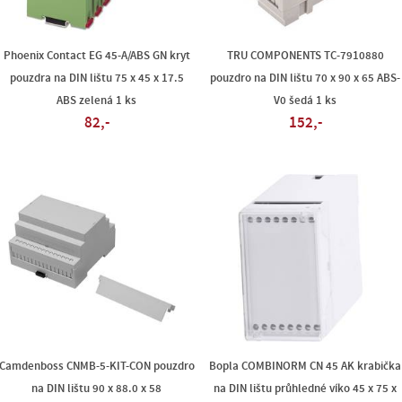
Phoenix Contact EG 45-A/ABS GN kryt
TRU COMPONENTS TC-7910880
pouzdra na DIN lištu 75 x 45 x 17.5
pouzdro na DIN lištu 70 x 90 x 65 ABS-
ABS zelená 1 ks
V0 šedá 1 ks
82,-
152,-
Camdenboss CNMB-5-KIT-CON pouzdro
Bopla COMBINORM CN 45 AK krabička
na DIN lištu 90 x 88.0 x 58
na DIN lištu průhledné víko 45 x 75 x