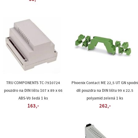
TRU COMPONENTS TC-7910724
Phoenix Contact ME 22,5 UT GN spodn
pouzdro na DIN lištu 107 x 89 x 66
díl pouzdra na DIN lištu 99 x 22.5
ABS-V0 šedá 1 ks
polyamid zelená 1 ks
163,-
262,-