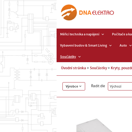
Měřicí technika a napájení
Počítače a k
Vybavení budov & Smart Living
Auto
Součástky
Úvodní stránka
Součástky
Kryty, pouzd
Řadit dle
Výrobce
Výchozí