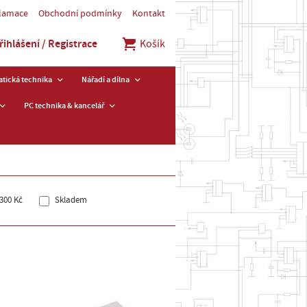
klamace
Obchodní podmínky
Kontakt
řihlášení / Registrace
Košík
tická technika
Nářadí a dílna
PC technika & kancelář
300 Kč
Skladem