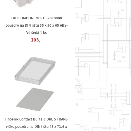
TRU COMPONENTS TC-7910800
pouzdro na DIN lištu 35 x 90 x 65 ABS-
V0 šedá 1 ks
103,-
Phoenix Contact BC 71,6 DKL S TRANS
víčko pouzdra na DIN lištu 45 x 71.6 x