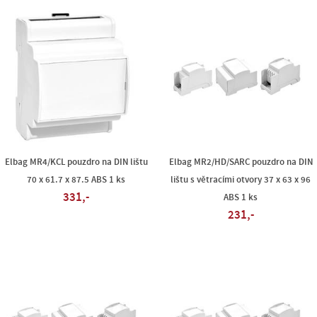
Elbag MR4/KCL pouzdro na DIN lištu
Elbag MR2/HD/SARC pouzdro na DIN
70 x 61.7 x 87.5 ABS 1 ks
lištu s větracími otvory 37 x 63 x 96
331,-
ABS 1 ks
231,-