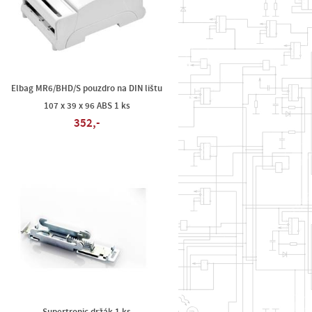
u
Elbag MR6/BHD/S pouzdro na DIN lištu
107 x 39 x 96 ABS 1 ks
352,-