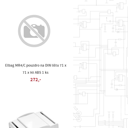
Elbag MR4/C pouzdro na DIN lištu 71 x
71 x 90 ABS 1 ks
272,-