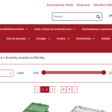
Dostupnost zboží
Doprava
Záruka a re
P
ancelářská technika
Auto, volný čas a domácnost
Automatizace a pneuma
Dům & zahrada
Energie
Hobby
Multimédia
Nářadí
ra
Krabičky modulů na DIN lištu
Cena
0 Kč
21
.....
<
1 - 2
3
8
9
>