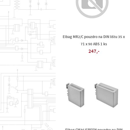
Elbag MR2/C pouzdro na DIN lištu 35 x
71 x 90 ABS 1 ks
247,-