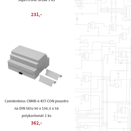
u
Supertronic držák 1 ks
231,-
Camdenboss CNMB-6-KIT-CON pouzdro
0
na DIN lištu 90 x 106.0 x 58
polykarbonát 1 ks
362,-