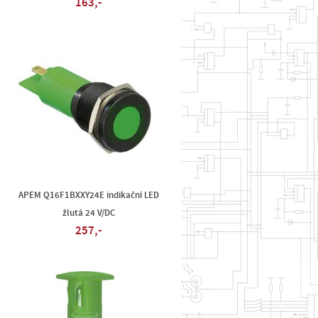
163,-
APEM Q16F1BXXY24E indikační LED
žlutá 24 V/DC
257,-