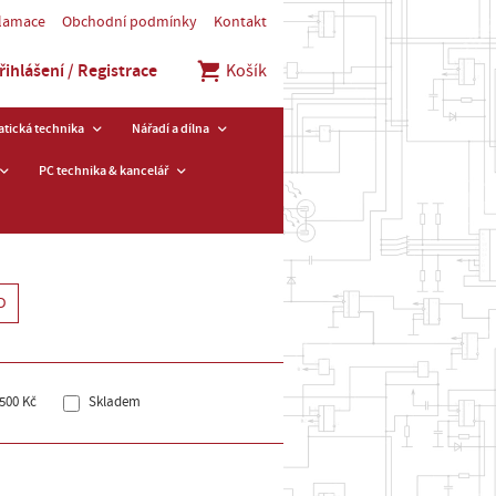
klamace
Obchodní podmínky
Kontakt
řihlášení / Registrace
Košík
tická technika
Nářadí a dílna
PC technika & kancelář
D
500 Kč
Skladem