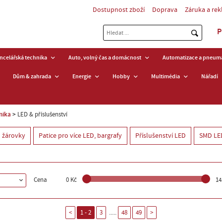
Dostupnost zboží
Doprava
Záruka a re
P
ancelářská technika
Auto, volný čas a domácnost
Automatizace a pneuma
Dům & zahrada
Energie
Hobby
Multimédia
Nářadí
nika
LED & příslušenství
 žárovky
Patice pro více LED, bargrafy
Příslušenství LED
SMD LE
Cena
0 Kč
14
.....
<
1 - 2
3
48
49
>