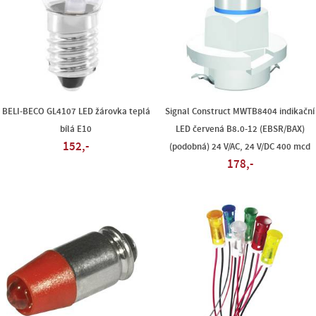
BELI-BECO GL4107 LED žárovka teplá
Signal Construct MWTB8404 indikační
bílá E10
LED červená B8.0-12 (EBSR/BAX)
152,-
(podobná) 24 V/AC, 24 V/DC 400 mcd
178,-