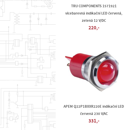
TRU COMPONENTS 1571921
vícebarevná indikační LED červená,
zelená 12 V/DC
220,-
APEM Q22P1BXXR220E indikační LED
červená 230 V/AC
331,-