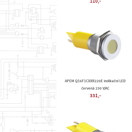
110,-
APEM Q16F1CXXR220E indikační LED
červená 230 V/AC
331,-