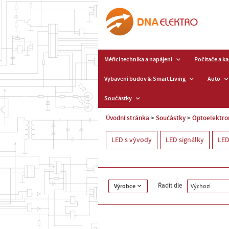
Měřicí technika a napájení
Počítače a k
Vybavení budov & Smart Living
Auto
Součástky
Úvodní stránka
Součástky
Optoelektro
LED s vývody
LED signálky
LED
Řadit dle
Výrobce
Výchozí