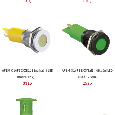
110,-
110,-
APEM Q16F1CXXB12E indikační LED
APEM Q16F1BXXY12E indikační LED
modrá 12 V/DC
žlutá 12 V/DC
331,-
257,-