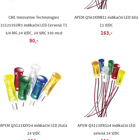
CML Innovative Technologies
APEM QS63XXW12 indikační LED bílá
1512535UR3 indikační LED červená T1
12 V/DC
163,-
3/4 MG 24 V/DC, 24 V/AC 330 mcd
90,-
APEM QS121XXY24 indikační LED žlutá
APEM QS123XXG24 indikační LED
24 V/DC
zelená 24 V/DC