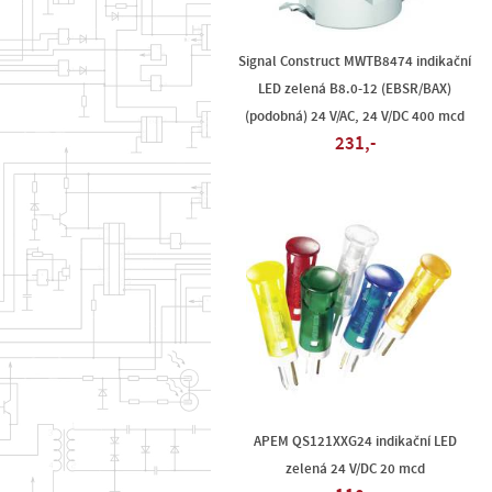
Signal Construct MWTB8474 indikační
LED zelená B8.0-12 (EBSR/BAX)
(podobná) 24 V/AC, 24 V/DC 400 mcd
231,-
APEM QS121XXG24 indikační LED
zelená 24 V/DC 20 mcd