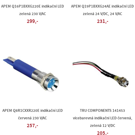
APEM Q16P1BXXG220E indikační LED
APEM Q19P1BXXG24AE indikační LED
zelená 230 V/AC
zelená 24 V/DC, 24 V/AC
299,-
231,-
APEM Q8R1CXXR220E indikační LED
TRU COMPONENTS 141453
červená 230 V/AC
vícebarevná indikační LED červená,
257,-
zelená 12 V/DC
205,-