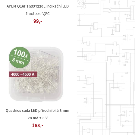
APEM Q16P1GXXY220E indikační LED
žlutá 230 V/AC
99,-
Quadrios sada LED přírodní bílá 3 mm
20 mA 3.0 V
163,-