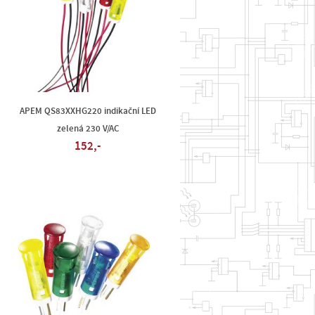
APEM QS83XXHG220 indikační LED
zelená 230 V/AC
152,-