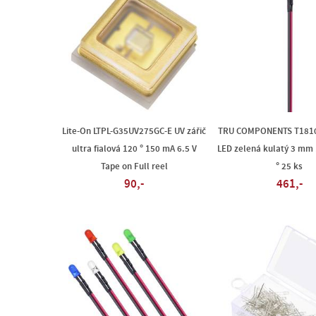
Lite-On LTPL-G35UV275GC-E UV zářič
TRU COMPONENTS T181
ultra fialová 120 ° 150 mA 6.5 V
LED zelená kulatý 3 mm
Tape on Full reel
° 25 ks
90,-
461,-