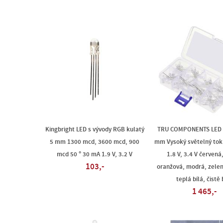
Kingbright LED s vývody RGB kulatý
TRU COMPONENTS LED s
5 mm 1300 mcd, 3600 mcd, 900
mm Vysoký světelný tok
mcd 50 ° 30 mA 1.9 V, 3.2 V
1.8 V, 3.4 V červená,
103,-
oranžová, modrá, zelen
teplá bílá, čistě 
1 465,-