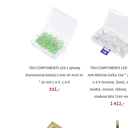
TRU COMPONENTS LED s vývody
TRU COMPONENTS LED s
žlutozelená kulatý 5 mm 90 mcd 30
mm Mléčná čočka 100 ° 2
° 20 mA 1.8 V, 2.4 V
3.4 V červená, žlutá, 
331,-
modrá, zelená, růžová, 
studená bílá 1560 m
1 412,-