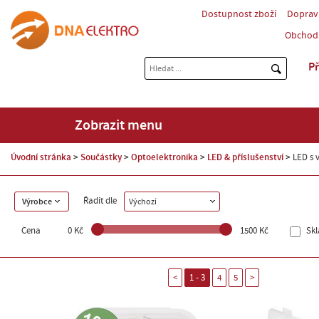
Dostupnost zboží
Doprav
Obchod
Př
Zobrazit menu
Úvodní stránka
Součástky
Optoelektronika
LED & příslušenství
LED s 
Řadit dle
Výrobce
Výchozí
Cena
0 Kč
1500 Kč
Sk
<
1 - 3
4
5
>