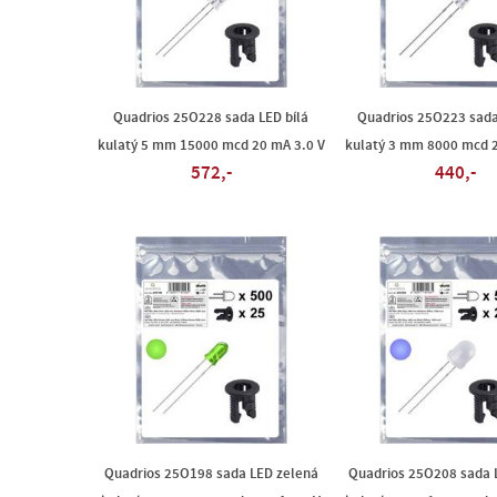
Quadrios 25O228 sada LED bílá
Quadrios 25O223 sada
kulatý 5 mm 15000 mcd 20 mA 3.0 V
kulatý 3 mm 8000 mcd 2
572,-
440,-
Quadrios 25O198 sada LED zelená
Quadrios 25O208 sada