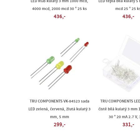
LED RGB kulatý 3 mm 1000 mcd,
LED teplá bílá kulatý 
4000 mcd, 2000 mcd 30 ° 25 ks
mcd 25 ° 25 k
436,-
436,-
TRU COMPONENTS VK-84523 sada
TRU COMPONENTS LED 
LED zelená, červená, žlutá kulatý 3
čistě bílá kulatý 3 mm
mm, 5 mm
30 ° 20 mA 2.7 V, 
299,-
331,-