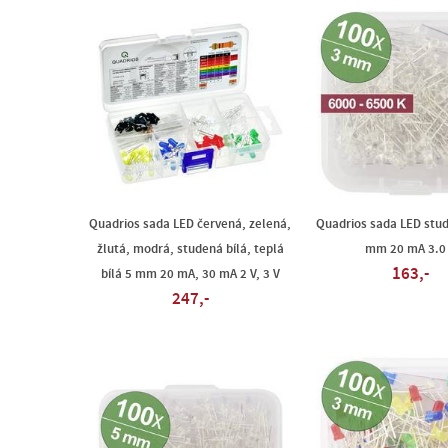
Quadrios sada LED červená, zelená,
Quadrios sada LED stud
žlutá, modrá, studená bílá, teplá
mm 20 mA 3.0
163,-
bílá 5 mm 20 mA, 30 mA 2 V, 3 V
247,-