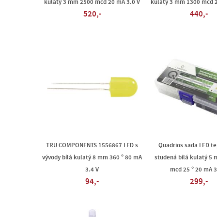
kulatý 3 mm 2500 mcd 20 mA 3.0 V
kulatý 3 mm 1300 mcd 2
520,-
440,-
TRU COMPONENTS 1556867 LED s
Quadrios sada LED tep
vývody bílá kulatý 8 mm 360 ° 80 mA
studená bílá kulatý 5
3.4 V
mcd 25 ° 20 mA 3
94,-
299,-