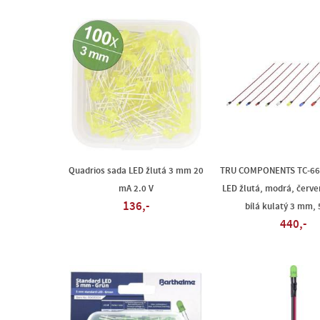
Quadrios sada LED žlutá 3 mm 20
TRU COMPONENTS TC-66
mA 2.0 V
LED žlutá, modrá, červe
136,-
bílá kulatý 3 mm,
440,-