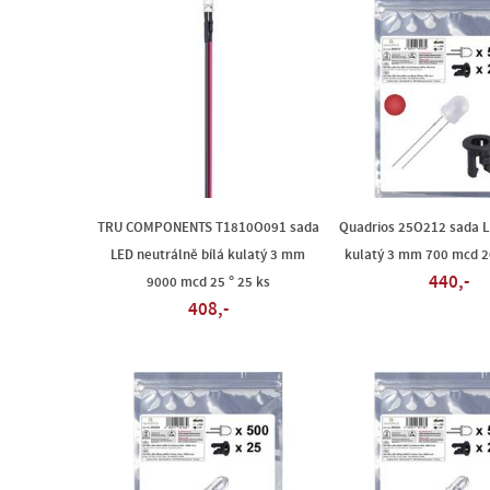
TRU COMPONENTS T1810O091 sada
Quadrios 25O212 sada L
LED neutrálně bílá kulatý 3 mm
kulatý 3 mm 700 mcd 2
440,-
9000 mcd 25 ° 25 ks
408,-