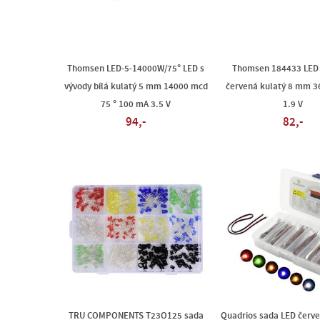
Thomsen LED-5-14000W/75° LED s
Thomsen 184433 LED 
vývody bílá kulatý 5 mm 14000 mcd
červená kulatý 8 mm 3
75 ° 100 mA 3.5 V
1.9 V
94,-
82,-
TRU COMPONENTS T23O125 sada
Quadrios sada LED červe