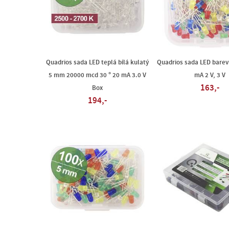
Quadrios sada LED teplá bílá kulatý
Quadrios sada LED bare
5 mm 20000 mcd 30 ° 20 mA 3.0 V
mA 2 V, 3 V
163,-
Box
194,-