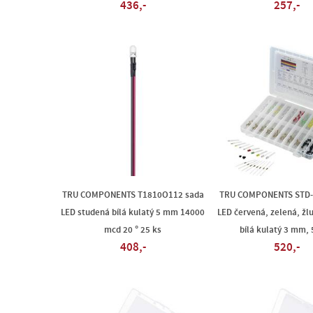
436,-
257,-
TRU COMPONENTS T1810O112 sada
TRU COMPONENTS STD-
LED studená bílá kulatý 5 mm 14000
LED červená, zelená, žl
mcd 20 ° 25 ks
bílá kulatý 3 mm,
408,-
520,-