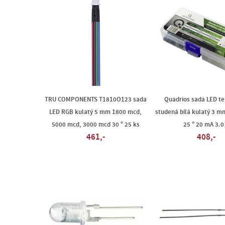
TRU COMPONENTS T1810O123 sada
Quadrios sada LED tep
LED RGB kulatý 5 mm 1800 mcd,
studená bílá kulatý 3 
5000 mcd, 3000 mcd 30 ° 25 ks
25 ° 20 mA 3.0
461,-
408,-