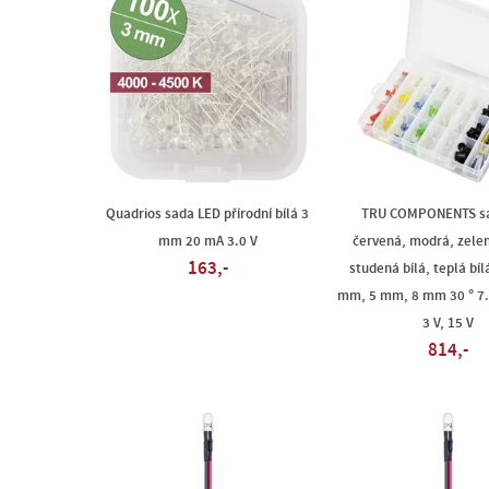
Quadrios sada LED přírodní bílá 3
TRU COMPONENTS s
mm 20 mA 3.0 V
červená, modrá, zelen
163,-
studená bílá, teplá bíl
mm, 5 mm, 8 mm 30 ° 7.
3 V, 15 V
814,-