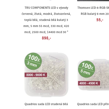
TRU COMPONENTS LED s vývody
Thomsen LED-8-RGB-S
červená, žlutá, modrá, žlutozelená,
RGB kulatý 8 mm 20
55,-
teplá bílá, studená bílá kulatý 3
mm, 5 mm 55 mcd, 330 mcd, 420
mcd, 2500 mcd, 14400 mcd 30 °
898,-
Quadrios sada LED studená bílá
Quadrios sada LED příro