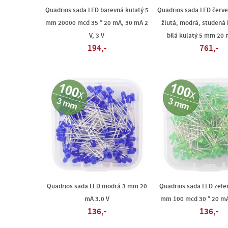
Quadrios sada LED barevná kulatý 5
Quadrios sada LED červe
mm 20000 mcd 35 ° 20 mA, 30 mA 2
žlutá, modrá, studená b
V, 3 V
bílá kulatý 5 mm 20 
194,-
761,-
Quadrios sada LED modrá 3 mm 20
Quadrios sada LED zele
mA 3.0 V
mm 100 mcd 30 ° 20 mA
136,-
136,-