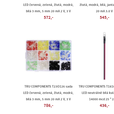
LED červená, zelená, žlutá, modrá,
žlutá, modrá, bílá, jant
bílá 3 mm, 5 mm 20 mA 2 V, 3 V
20 mA 3.0 V
572,-
545,-
TRU COMPONENTS T23O126 sada
TRU COMPONENTS T181
LED červená, zelená, žlutá, modrá,
LED neutrálně bílá ku
bílá 3 mm, 5 mm 20 mA 2 V, 3 V
14000 mcd 25 ° 2
786,-
436,-