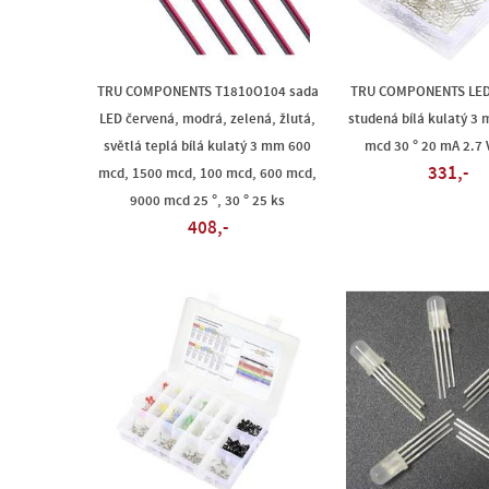
TRU COMPONENTS T1810O104 sada
TRU COMPONENTS LED 
LED červená, modrá, zelená, žlutá,
studená bílá kulatý 3
světlá teplá bílá kulatý 3 mm 600
mcd 30 ° 20 mA 2.7 V
331,-
mcd, 1500 mcd, 100 mcd, 600 mcd,
9000 mcd 25 °, 30 ° 25 ks
408,-