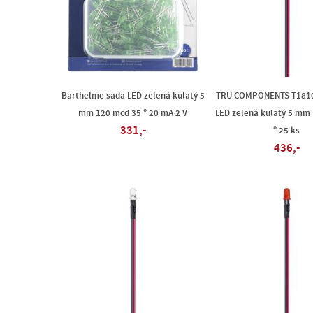
Barthelme sada LED zelená kulatý 5
TRU COMPONENTS T181
mm 120 mcd 35 ° 20 mA 2 V
LED zelená kulatý 5 mm
331,-
° 25 ks
436,-