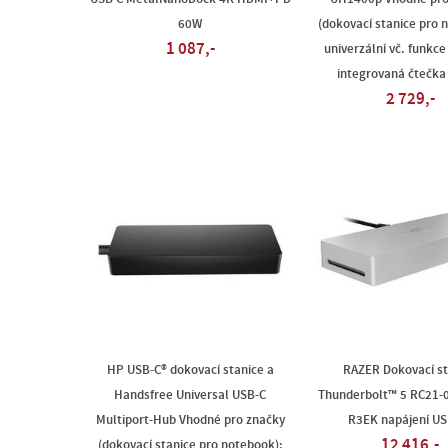
60W
(dokovací stanice pro 
1 087,-
univerzální vč. funkce 
integrovaná čtečka
2 729,-
HP USB-C® dokovací stanice a
RAZER Dokovací st
Handsfree Universal USB-C
Thunderbolt™ 5 RC21-
Multiport-Hub Vhodné pro značky
R3EK napájení US
12 416,-
(dokovací stanice pro notebook):