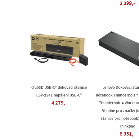
2 399,-
club3D USB-C® dokovací stanice
Lenovo Dokovací sta
CSV-2541 napájení USB-C®
notebook Thunderbolt™ 
4 279,-
Thunderbolt 4 Worksta
Vhodné pro značky (
stanice pro notebook
Thinkpad
8 951,-