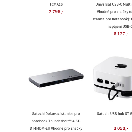
TCMA2S
Universal USB-C Mult
2 798,-
Vhodné pro značky (
stanice pro notebook): 
napájení USB-
6 127,-
Satechi Dokovací stanice pro
Satechi USB hub ST
notebook Thunderbolt™ 4 ST-
3 050,-
DT4MDM-EU Vhodné pro značky