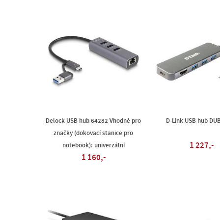
Delock USB hub 64282 Vhodné pro
D-Link USB hub DU
značky (dokovací stanice pro
1 227,-
notebook): univerzální
1 160,-