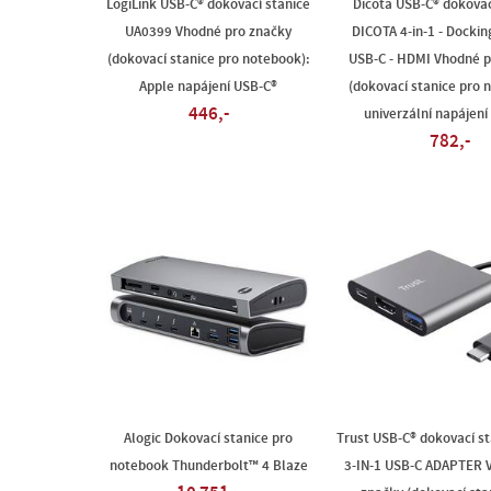
LogiLink USB-C® dokovací stanice
Dicota USB-C® dokovac
UA0399 Vhodné pro značky
DICOTA 4-in-1 - Dockin
(dokovací stanice pro notebook):
USB-C - HDMI Vhodné p
Apple napájení USB-C®
(dokovací stanice pro 
446,-
univerzální napájení
782,-
Alogic Dokovací stanice pro
Trust USB-C® dokovací s
notebook Thunderbolt™ 4 Blaze
3-IN-1 USB-C ADAPTER 