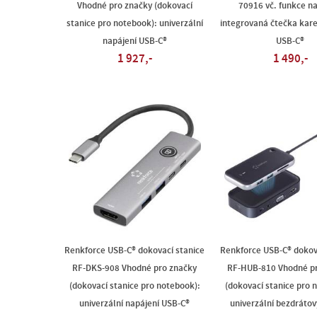
Vhodné pro značky (dokovací
70916 vč. funkce na
stanice pro notebook): univerzální
integrovaná čtečka kare
napájení USB-C®
USB-C®
1 927,-
1 490,-
Renkforce USB-C® dokovací stanice
Renkforce USB-C® dokov
RF-DKS-908 Vhodné pro značky
RF-HUB-810 Vhodné p
(dokovací stanice pro notebook):
(dokovací stanice pro 
univerzální napájení USB-C®
univerzální bezdráto