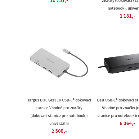
10 751,-
značky (dokovací sta
notebook): univer
1 181,-
Targus DOCK423EU USB-C® dokovací
Dell USB-C® dokovací s
stanice Vhodné pro značky
Vhodné pro značky (
(dokovací stanice pro notebook):
stanice pro notebook): 
6 064,-
univerzální
2 508,-