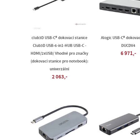
club3D USB-C® dokovací stanice
Alogic USB-C® dokovac
Club3D USB-6-in1-HUB USB-C -
DUCDV4
6 971,-
HDMI/2xUSB/ Vhodné pro značky
(dokovací stanice pro notebook):
univerzální
2 063,-