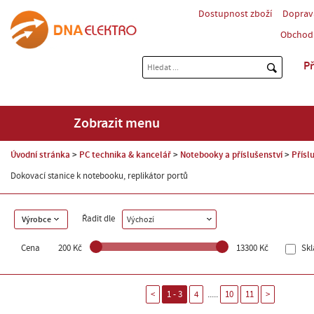
Dostupnost zboží
Doprav
Obchod
Př
Zobrazit menu
Úvodní stránka
PC technika & kancelář
Notebooky a příslušenství
Přísl
Dokovací stanice k notebooku, replikátor portů
Řadit dle
Výrobce
Výchozí
Cena
200 Kč
13300 Kč
Sk
.....
<
1 - 3
4
10
11
>