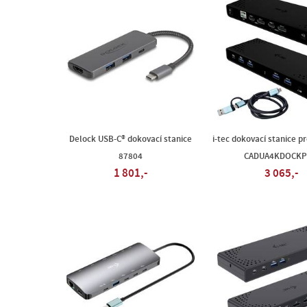
Delock USB-C® dokovací stanice
i-tec dokovací stanice p
87804
CADUA4KDOCK
1 801,-
3 065,-