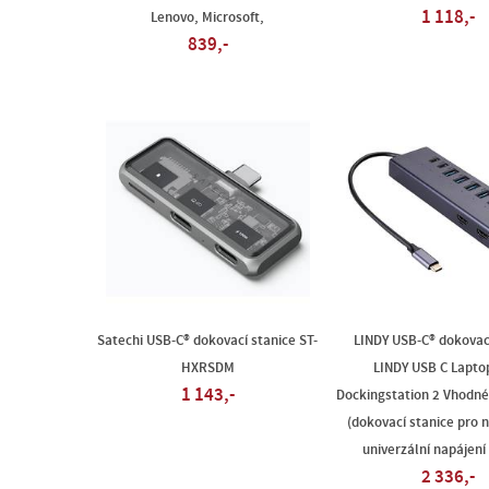
1 118,-
Lenovo, Microsoft,
839,-
Satechi USB-C® dokovací stanice ST-
LINDY USB-C® dokovac
HXRSDM
LINDY USB C Lapto
1 143,-
Dockingstation 2 Vhodné
(dokovací stanice pro 
univerzální napájení
2 336,-