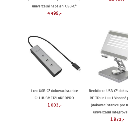
univerzální napájení USB-C®
4 499,-
i-tec USB-C® dokovací stanice
Renkforce USB-C® dokov
C31HUBMETAL8KPDPRO
RF-TD9in1-001 Vhodné 
1 003,-
(dokovací stanice pro 
univerzální Integrova
1 973,-