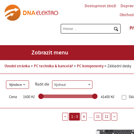
Dostupnost zboží
Doprav
Obchod
Př
Zobrazit menu
Úvodní stránka
PC technika & kancelář
PC komponenty
Základní desky
Řadit dle
Výrobce
Výchozí
Cena
1500 Kč
41400 Kč
Sk
.....
<
1 - 3
4
11
12
>