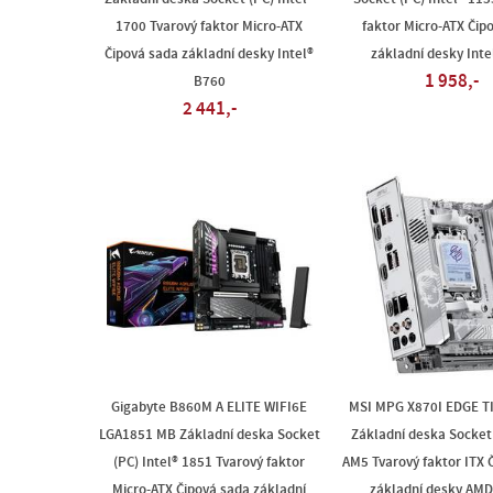
1700 Tvarový faktor Micro-ATX
faktor Micro-ATX Čip
Čipová sada základní desky Intel®
základní desky Inte
1 958,-
B760
2 441,-
Gigabyte B860M A ELITE WIFI6E
MSI MPG X870I EDGE TI
LGA1851 MB Základní deska Socket
Základní deska Socket
(PC) Intel® 1851 Tvarový faktor
AM5 Tvarový faktor ITX 
Micro-ATX Čipová sada základní
základní desky AMD