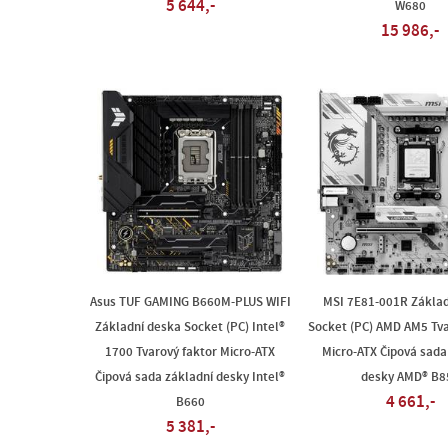
5 644,-
W680
15 986,-
Asus TUF GAMING B660M-PLUS WIFI
MSI 7E81-001R Základ
Základní deska Socket (PC) Intel®
Socket (PC) AMD AM5 Tva
1700 Tvarový faktor Micro-ATX
Micro-ATX Čipová sada
Čipová sada základní desky Intel®
desky AMD® B8
4 661,-
B660
5 381,-