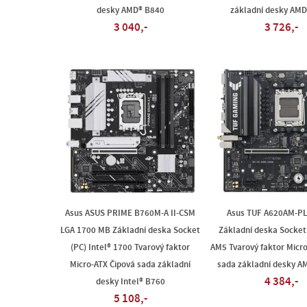
desky AMD® B840
základní desky AMD
3 040,-
3 726,-
Asus ASUS PRIME B760M-A II-CSM
Asus TUF A620AM-PL
LGA 1700 MB Základní deska Socket
Základní deska Socket
(PC) Intel® 1700 Tvarový faktor
AM5 Tvarový faktor Micr
Micro-ATX Čipová sada základní
sada základní desky A
4 384,-
desky Intel® B760
5 108,-