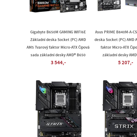
Gigabyte B650M GAMING WIFI6E
Asus PRIME B840M-A-CS
Základní deska Socket (PC) AMD
deska Socket (PC) AMD 
AM5 Tvarový faktor Micro-ATX Čipová
faktor Micro-ATX Čip
sada základní desky AMD® B650
základní desky AMD
3 544,-
5 207,-