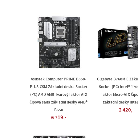
Asustek Computer PRIME B650-
Gigabyte B760M E Zákl
PLUS-CSM Základní deska Socket
Socket (PC) Intel® 170
(PC) AMD AM5 Tvarový faktor ATX
faktor Micro-ATX Čip
Čipová sada základní desky AMD®
základní desky Inte
2 420,-
B650
6 719,-