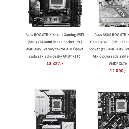
Asus ROG STRIX X870-I Gaming WIFI
Asus ASUS ROG STRIX
(AM5) Základní deska Socket (PC)
Gaming WIFI (AM5) Zákl
AMD AM5 Tvarový faktor ATX Čipová
Socket (PC) AMD AM5 Tva
sada základní desky AMD® X870
ATX Čipová sada zákla
13 827,-
AMD® X870
12 000,-