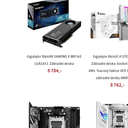
Gigabyte B860M GAMING X WIFI6E
Gigabyte B650E A STE
LGA1851 Základní deska
Základní deska Socket
5 784,-
AM5 Tvarový faktor ATX 
základní desky AMD
8 762,-