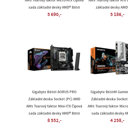
AM5 Tvarový faktor Micro-ATX Čipová
AM5 Tvarový faktor ATX 
sada základní desky AMD® B850
základní desky AMD
5 690,-
5 186,-
Gigabyte B850I AORUS PRO
Gigabyte B650M Gamin
Základní deska Socket (PC) AMD
Základní deska Socket
AM5 Tvarový faktor Mini-ITX Čipová
AM5 Tvarový faktor Micr
sada základní desky AMD® B850
sada základní desky 
8 552,-
4 258,-