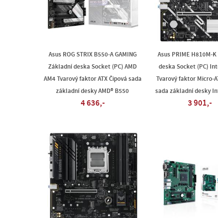
Asus ROG STRIX B550-A GAMING
Asus PRIME H810M-K 
Základní deska Socket (PC) AMD
deska Socket (PC) Int
AM4 Tvarový faktor ATX Čipová sada
Tvarový faktor Micro-A
základní desky AMD® B550
sada základní desky I
4 636,-
3 901,-