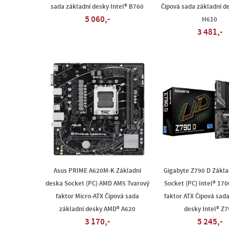
sada základní desky Intel® B760
Čipová sada základní de
5 060,-
H610
3 481,-
Asus PRIME A620M-K Základní
Gigabyte Z790 D Zákla
deska Socket (PC) AMD AM5 Tvarový
Socket (PC) Intel® 170
faktor Micro-ATX Čipová sada
faktor ATX Čipová sada
základní desky AMD® A620
desky Intel® Z
3 170,-
5 245,-