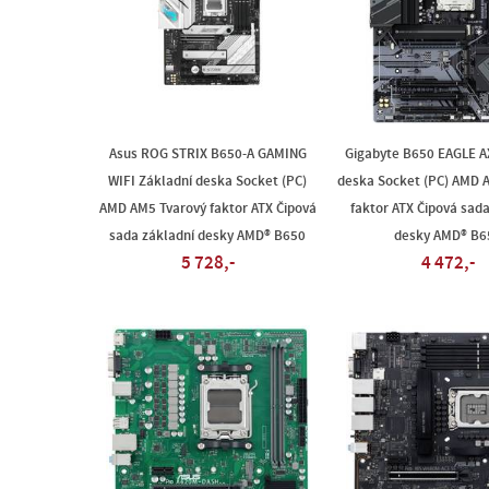
Asus ROG STRIX B650-A GAMING
Gigabyte B650 EAGLE A
WIFI Základní deska Socket (PC)
deska Socket (PC) AMD 
AMD AM5 Tvarový faktor ATX Čipová
faktor ATX Čipová sada
sada základní desky AMD® B650
desky AMD® B6
5 728,-
4 472,-