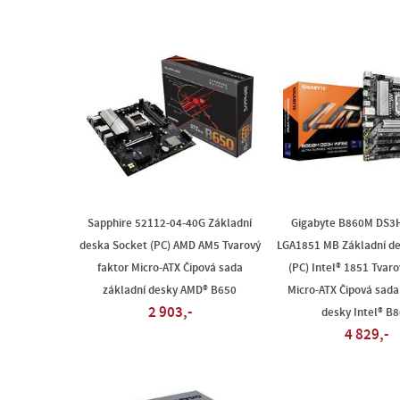
Sapphire 52112-04-40G Základní
Gigabyte B860M DS3
deska Socket (PC) AMD AM5 Tvarový
LGA1851 MB Základní de
faktor Micro-ATX Čipová sada
(PC) Intel® 1851 Tvaro
základní desky AMD® B650
Micro-ATX Čipová sada
2 903,-
desky Intel® B
4 829,-