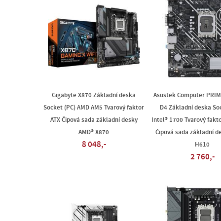
Gigabyte X870 Základní deska
Asustek Computer PRI
Socket (PC) AMD AM5 Tvarový faktor
D4 Základní deska So
ATX Čipová sada základní desky
Intel® 1700 Tvarový fakt
AMD® X870
Čipová sada základní de
8 048,-
H610
2 760,-