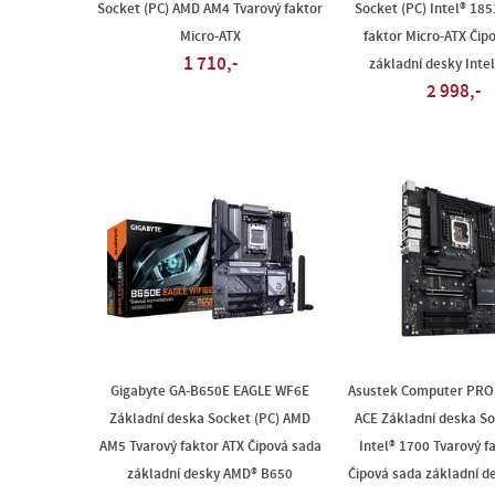
Socket (PC) AMD AM4 Tvarový faktor
Socket (PC) Intel® 185
Micro-ATX
faktor Micro-ATX Čip
1 710,-
základní desky Inte
2 998,-
Gigabyte GA-B650E EAGLE WF6E
Asustek Computer PRO
Základní deska Socket (PC) AMD
ACE Základní deska So
AM5 Tvarový faktor ATX Čipová sada
Intel® 1700 Tvarový f
základní desky AMD® B650
Čipová sada základní de