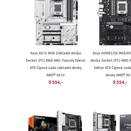
Asus X870 MAX Základní deska
Asus 90MB1LY0-M0EAY0
Socket (PC) AMD AM5 Tvarový faktor
deska Socket (PC) AMD 
ATX Čipová sada základní desky
faktor ATX Čipová sada
AMD® X870
desky AMD® X8
9 554,-
9 554,-