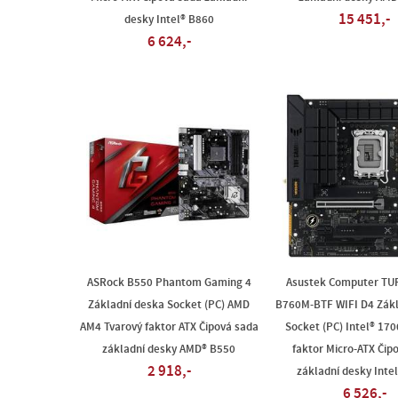
15 451,-
desky Intel® B860
6 624,-
ASRock B550 Phantom Gaming 4
Asustek Computer TU
Základní deska Socket (PC) AMD
B760M-BTF WIFI D4 Zákl
AM4 Tvarový faktor ATX Čipová sada
Socket (PC) Intel® 170
základní desky AMD® B550
faktor Micro-ATX Čip
2 918,-
základní desky Inte
6 526,-