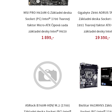
MSI PRO H610M-G Základní deska
Gigabyte Z890 AORUS T
Socket (PC) Intel® 1700 Tvarový
Základní deska Socket (
faktor Micro-ATX Čipová sada
1851 Tvarový faktor ATX
základní desky Intel® H610
základní desky Inte
1 895,-
19 350,-
ASRock B760M-HDV/ M.2 (1700)
BioStar H61MHV3 Zákla
Základní deska Socket (PC) Intel®
Socket (PC) Intel® 115