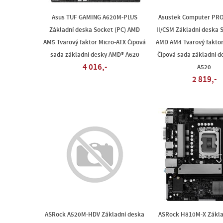
Asus TUF GAMING A620M-PLUS
Asustek Computer PR
Základní deska Socket (PC) AMD
II/CSM Základní deska 
AM5 Tvarový faktor Micro-ATX Čipová
AMD AM4 Tvarový faktor
sada základní desky AMD® A620
Čipová sada základní 
4 016,-
A520
2 819,-
ASRock A520M-HDV Základní deska
ASRock H810M-X Zákla