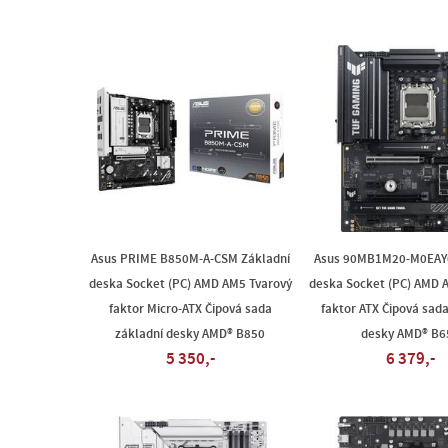
Asus PRIME B850M-A-CSM Základní
Asus 90MB1M20-M0EAY0
deska Socket (PC) AMD AM5 Tvarový
deska Socket (PC) AMD 
faktor Micro-ATX Čipová sada
faktor ATX Čipová sada
základní desky AMD® B850
desky AMD® B6
5 350,-
6 379,-